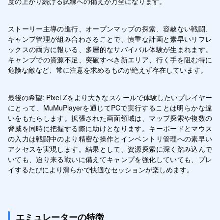
度の上がり続ける試練への備えが万全になります。
ストーリー主導の進行、オープンマップの探索、容赦ない戦闘、
キャンプ管理が組み合わさることで、慎重な計画と素早いリフレ
ックスの両方に報いる、多層的なサバイバル体験が生まれます。
キャンプでの資源不足、突破すべき新エリア、行く手を阻む特に
危険な敵など、常に注意を求めるものが絶えず存在しています。
最後の希望: Pixel Zをより大きなスケールで体験したいプレイヤー
にとって、MuMuPlayerを通じてPCで実行することは明らかな違
いをもたらします。拡張された画面領域は、マップ探索や複数の
脅威を同時に把握する際に助けとなります。キーボードとマウス
の入力は戦闘中のより精密な操作とインベントリ管理への素早い
アクセスを実現します。結果として、資源探索に深く踏み込んで
いても、迫り来る戦いに備えてキャンプを強化していても、プレ
イするたびにより滑らかで快適なセッションが楽しめます。
エミュレーターの特徴