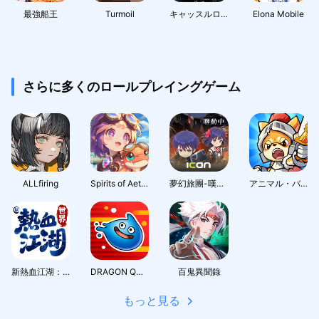
最強船王
Turmoil
キャッスルロード
Elona Mobile
さらに多くのロールプレイングゲーム
ALLfiring
Spirits of Aetheria
夢幻旅團-嘆氣的亡靈想隱退聯動
アニマル・バスターズ
新熱血江湖：世界
DRAGON QUEST Smash/Grow
百鬼異聞錄
もっと見る