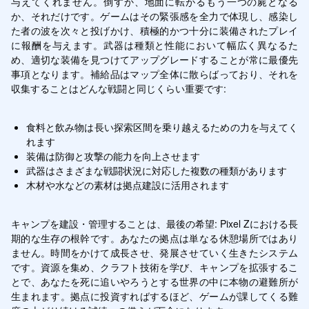
与えてくれません。倒すか、地面に転がるもう一つの屍となる
か、それだけです。ゲームはその緊張感を全力で体現し、感染し
た者の波を次々と投げかけ、積極的かつ十分に装備されたプレイ
に報酬を与えます。武器は種類と性能において幅広く異なるた
め、適切な装備を見つけてアップグレードすることが常に最優先
事項となります。補給品はマップ全体に散らばっており、それを
収集することはどんな戦闘と同じくらい重要です:
食料と飲み物は長い探索区間を乗り越えるための力を与えてく
れます
装備は防御と攻撃の能力を向上させます
武器はさまざまな戦闘状況に対応した複数の種類があります
木材や水などの素材は拠点建設に活用されます
キャンプを建設・管理することは、最後の希望: Pixel Zにおける長
期的な生存の根幹です。あなたの拠点は単なる休憩場所ではあり
ません。時間をかけて成長させ、発展させていく生きたシステム
です。資源を集め、クラフト技術を学び、キャンプを拡張するこ
とで、あなたを死に追いやろうとする世界の中に本物の避難所が
生まれます。拠点に投資すればするほど、ゲームが課してくる難