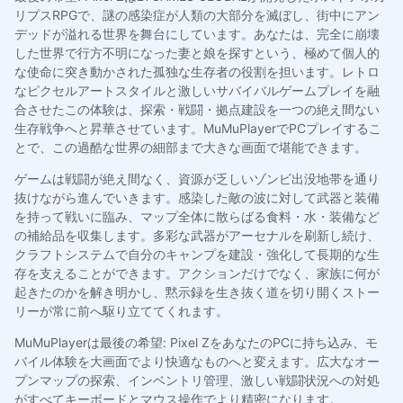
リプスRPGで、謎の感染症が人類の大部分を滅ぼし、街中にアン
デッドが溢れる世界を舞台にしています。あなたは、完全に崩壊
した世界で行方不明になった妻と娘を探すという、極めて個人的
な使命に突き動かされた孤独な生存者の役割を担います。レトロ
なピクセルアートスタイルと激しいサバイバルゲームプレイを融
合させたこの体験は、探索・戦闘・拠点建設を一つの絶え間ない
生存戦争へと昇華させています。MuMuPlayerでPCプレイするこ
とで、この過酷な世界の細部まで大きな画面で堪能できます。
ゲームは戦闘が絶え間なく、資源が乏しいゾンビ出没地帯を通り
抜けながら進んでいきます。感染した敵の波に対して武器と装備
を持って戦いに臨み、マップ全体に散らばる食料・水・装備など
の補給品を収集します。多彩な武器がアーセナルを刷新し続け、
クラフトシステムで自分のキャンプを建設・強化して長期的な生
存を支えることができます。アクションだけでなく、家族に何が
起きたのかを解き明かし、黙示録を生き抜く道を切り開くストー
リーが常に前へ駆り立ててくれます。
MuMuPlayerは最後の希望: Pixel ZをあなたのPCに持ち込み、モ
バイル体験を大画面でより快適なものへと変えます。広大なオー
プンマップの探索、インベントリ管理、激しい戦闘状況への対処
がすべてキーボードとマウス操作でより精密になります。