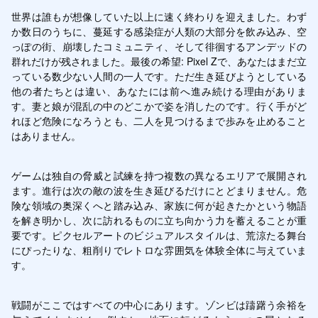
世界は誰もが想像していた以上に速く終わりを迎えました。わず
か数日のうちに、蔓延する感染症が人類の大部分を飲み込み、空
っぽの街、崩壊したコミュニティ、そして徘徊するアンデッドの
群れだけが残されました。最後の希望: Pixel Zで、あなたはまだ立
っている数少ない人間の一人です。ただ生き延びようとしている
他の者たちとは違い、あなたには前へ進み続ける理由がありま
す。妻と娘が混乱の中のどこかで姿を消したのです。行く手がど
れほど危険になろうとも、二人を見つけるまで歩みを止めること
はありません。
ゲームは独自の脅威と試練を持つ複数の異なるエリアで展開され
ます。進行は次の敵の波を生き延びるだけにとどまりません。危
険な領域の奥深くへと踏み込み、家族に何が起きたかという物語
を解き明かし、次に訪れるものに立ち向かう力を蓄えることが重
要です。ピクセルアートのビジュアルスタイルは、荒涼たる舞台
にぴったりな、粗削りでレトロな雰囲気を体験全体に与えていま
す。
戦闘がここではすべての中心にあります。ゾンビは躊躇う余裕を