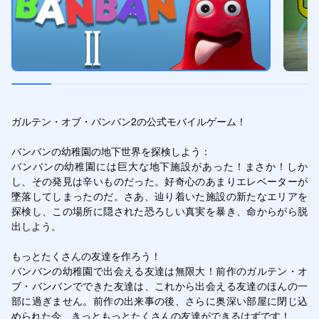
ガルテン・オブ・バンバン2の公式モバイルゲーム！

バンバンの幼稚園の地下世界を探検しよう：

バンバンの幼稚園には巨大な地下施設があった！まさか！しか
し、その発見は辛いものだった。好奇心のあまりエレベーターが
墜落してしまったのだ。さあ、辿り着いた施設の新たなエリアを
探検し、この場所に隠された恐ろしい真実を暴き、命からがら脱
出しよう。

もっとたくさんの友達を作ろう！

バンバンの幼稚園で出会える友達は無限大！前作のガルテン・オ
ブ・バンバンでできた友達は、これから出会える友達のほんの一
部に過ぎません。前作の出来事の後、さらに奥深い部屋に閉じ込
められた今、きっともっとたくさんの友達ができるはずです！