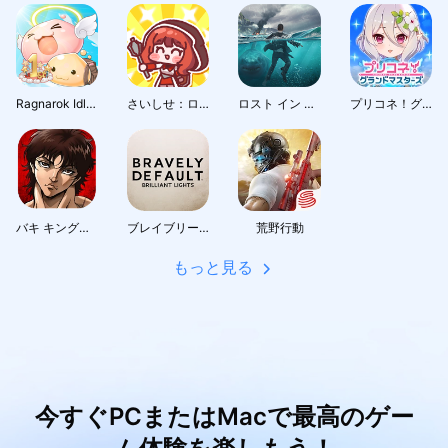
Ragnarok Idle Adventure Plus
さいしせ：ローグライクRPG
ロスト イン オーシャン
プリコネ！グランドマスターズ
バキ キングオブソウルズ
ブレイブリーデフォルト ブリリアントライツ
荒野行動
もっと見る
今すぐPCまたはMacで最高のゲー