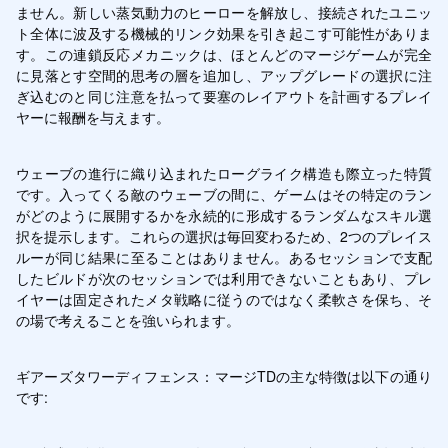
ません。新しい蒸気動力のヒーローを解放し、接続されたユニッ
ト全体に波及する機械的リンク効果を引き起こす可能性がありま
す。この連鎖反応メカニックは、ほとんどのマージゲームが完全
に見落とす空間的思考の層を追加し、アップグレードの選択に注
ぎ込むのと同じ注意を払って要塞のレイアウトを計画するプレイ
ヤーに報酬を与えます。
ウェーブの進行に織り込まれたローグライク構造も際立った特質
です。入ってくる敵のウェーブの間に、ゲームはその特定のラン
がどのように展開するかを永続的に形成するランダムなスキル選
択を提示します。これらの選択は毎回変わるため、2つのプレイス
ルーが同じ結果に至ることはありません。あるセッションで支配
したビルドが次のセッションでは利用できないこともあり、プレ
イヤーは固定されたメタ戦略に従うのではなく柔軟さを保ち、そ
の場で考えることを強いられます。
ギアーズタワーディフェンス：マージTDの主な特徴は以下の通り
です: