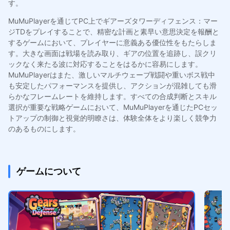
す。
MuMuPlayerを通じてPC上でギアーズタワーディフェンス：マー
ジTDをプレイすることで、精密な計画と素早い意思決定を報酬と
するゲームにおいて、プレイヤーに意義ある優位性をもたらしま
す。大きな画面は戦場を読み取り、ギアの位置を追跡し、誤クリ
ックなく来たる波に対応することをはるかに容易にします。
MuMuPlayerはまた、激しいマルチウェーブ戦闘や重いボス戦中
も安定したパフォーマンスを提供し、アクションが混雑しても滑
らかなフレームレートを維持します。すべての合成判断とスキル
選択が重要な戦略ゲームにおいて、MuMuPlayerを通じたPCセッ
トアップの制御と視覚的明瞭さは、体験全体をより楽しく競争力
のあるものにします。
ゲームについて