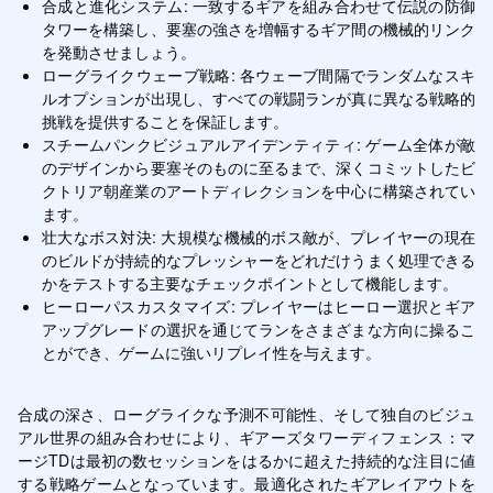
合成と進化システム: 一致するギアを組み合わせて伝説の防御
タワーを構築し、要塞の強さを増幅するギア間の機械的リンク
を発動させましょう。
ローグライクウェーブ戦略: 各ウェーブ間隔でランダムなスキ
ルオプションが出現し、すべての戦闘ランが真に異なる戦略的
挑戦を提供することを保証します。
スチームパンクビジュアルアイデンティティ: ゲーム全体が敵
のデザインから要塞そのものに至るまで、深くコミットしたビ
クトリア朝産業のアートディレクションを中心に構築されてい
ます。
壮大なボス対決: 大規模な機械的ボス敵が、プレイヤーの現在
のビルドが持続的なプレッシャーをどれだけうまく処理できる
かをテストする主要なチェックポイントとして機能します。
ヒーローパスカスタマイズ: プレイヤーはヒーロー選択とギア
アップグレードの選択を通じてランをさまざまな方向に操るこ
とができ、ゲームに強いリプレイ性を与えます。
合成の深さ、ローグライクな予測不可能性、そして独自のビジュ
アル世界の組み合わせにより、ギアーズタワーディフェンス：マ
ージTDは最初の数セッションをはるかに超えた持続的な注目に値
する戦略ゲームとなっています。最適化されたギアレイアウトを