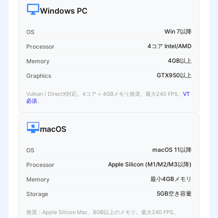
Windows PC
Win 7以降
OS
4コア Intel/AMD
Processor
4GB以上
Memory
GTX950以上
Graphics
Vulkan / DirectX対応。4コア + 4GBメモリ推奨。最大240 FPS。
VT
必須
。
macOS
macOS 11以降
OS
Apple Silicon (M1/M2/M3以降)
Processor
最小4GBメモリ
Memory
5GB空き容量
Storage
推奨：Apple Silicon Mac、8GB以上のメモリ。最大240 FPS。