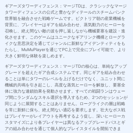
ギアーズタワーディフェンス：マージTDは、クラシックなマージ
タワーディフェンスの公式と豊かなディテールのスチームパンク
世界観を融合させた戦略ゲームです。ビクトリア朝の産業機械を
背景に、プレイヤーはギアを組み合わせ、蒸気動力のヒーローを
召喚し、絶え間ない敵の波を押し返しながら機械要塞を建設・進
化させます。このゲームはユニークなギアリンク機構とローグラ
イクな意思決定を通じてジャンルに新鮮なアイデンティティをも
たらし、MuMuPlayerを通じてPC上で完全にプレイ可能で、より
大きく鮮明な体験を楽しめます。
ギアーズタワーディフェンス：マージTDの核心は、単純なアップ
グレードを超えたギア合成システムです。同じギアを組み合わせ
ることは単にタワーのレベルを上げるだけでなく、ユニット間に
機械的共鳴を引き起こし、高度な蒸気ヒーローを解放し、要塞全
体に強力な連鎖効果を発動させます。すべての戦闘ランはウェー
ブ間にランダムなスキル選択を導入するため、2つのセッションが
同じように展開することはありません。ローグライクの層は戦略
を常に新鮮に保ち、絶え間ない適応を要求します。壮大なボス戦
はプレイヤーがレイアウトを再考するよう促し、深いヒーローカ
スタマイズにより各プレイヤーは異なるアップグレードパスとギ
アの組み合わせを通じて個人的なプレイスタイルを開拓できま