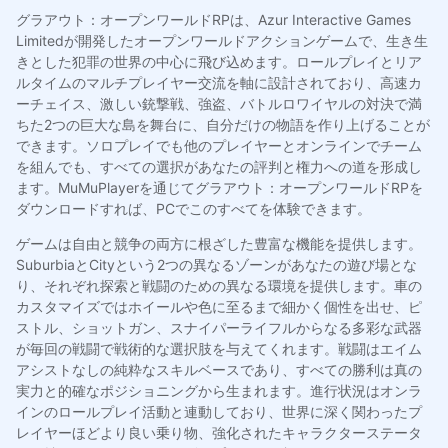
グラアウト：オープンワールドRPは、Azur Interactive Games
Limitedが開発したオープンワールドアクションゲームで、生き生
きとした犯罪の世界の中心に飛び込めます。ロールプレイとリア
ルタイムのマルチプレイヤー交流を軸に設計されており、高速カ
ーチェイス、激しい銃撃戦、強盗、バトルロワイヤルの対決で満
ちた2つの巨大な島を舞台に、自分だけの物語を作り上げることが
できます。ソロプレイでも他のプレイヤーとオンラインでチーム
を組んでも、すべての選択があなたの評判と権力への道を形成し
ます。MuMuPlayerを通じてグラアウト：オープンワールドRPを
ダウンロードすれば、PCでこのすべてを体験できます。
ゲームは自由と競争の両方に根ざした豊富な機能を提供します。
SuburbiaとCityという2つの異なるゾーンがあなたの遊び場とな
り、それぞれ探索と戦闘のための異なる環境を提供します。車の
カスタマイズではホイールや色に至るまで細かく個性を出せ、ピ
ストル、ショットガン、スナイパーライフルからなる多彩な武器
が毎回の戦闘で戦術的な選択肢を与えてくれます。戦闘はエイム
アシストなしの純粋なスキルベースであり、すべての勝利は真の
実力と的確なポジショニングから生まれます。進行状況はオンラ
インのロールプレイ活動と連動しており、世界に深く関わったプ
レイヤーほどより良い乗り物、強化されたキャラクターステータ