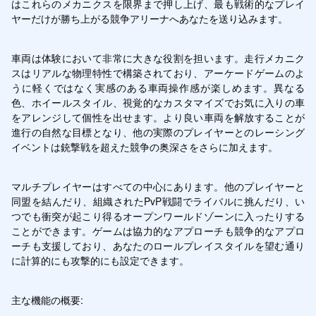
はこれらのメカニクスを限界まで押し上げ、最も戦術的なプレイ
ヤーだけが勝ち上がる競争アリーナへあなたを送り込みます。
車両は体験において非常に大きな役割を担います。走行メカニク
スはリアルな物理特性で構築されており、アーケードゲームのよ
うに軽くではなく実感のある車両操作感が楽しめます。異なる
色、ホイールスタイル、視覚的なカスタマイズでお気に入りの車
をアレンジして個性を出せます。より良い車両を解放することが
進行の自然な目標となり、他の実際のプレイヤーとのレーシング
イベントは銃撃戦を超えた競争の奥深さをさらに加えます。
マルチプレイヤーはすべての中心にあります。他のプレイヤーと
同盟を結んだり、組織されたPvP戦闘でライバルに挑んだり、い
つでも衝突が起こり得るオープンワールドゾーンに入ったりする
ことができます。ゲームは協力的なアプローチも競争的なアプロ
ーチも支援しており、あなたのロールプレイスタイルを望む通り
に計算的にも攻撃的にも設定できます。
主な機能の概要: