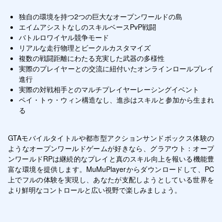
独自の環境を持つ2つの巨大なオープンワールドの島
エイムアシストなしのスキルベースPvP戦闘
バトルロワイヤル競争モード
リアルな走行物理とビークルカスタマイズ
複数の戦闘距離にわたる充実した武器の多様性
実際のプレイヤーとの交流に紐付いたオンラインロールプレイ
進行
実際の対戦相手とのマルチプレイヤーレーシングイベント
ペイ・トゥ・ウィン構造なし、進歩はスキルと参加から生まれ
る
GTAモバイルタイトルや都市型アクションサンドボックス体験の
ようなオープンワールドゲームが好きなら、グラアウト：オープ
ンワールドRPは継続的なプレイと真のスキル向上を報いる機能豊
富な環境を提供します。MuMuPlayerからダウンロードして、PC
上でフルの体験を実現し、あなたが支配しようとしている世界を
より鮮明なコントロールと広い視野で楽しみましょう。