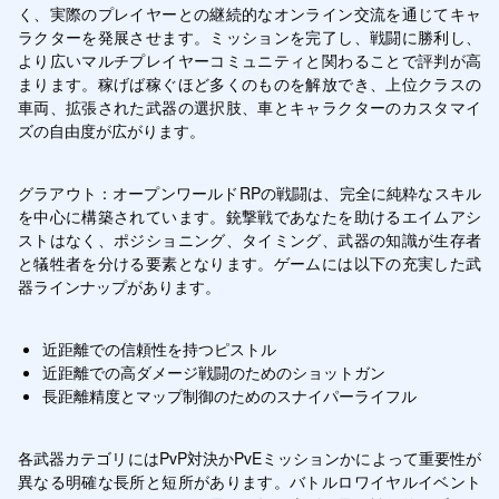
く、実際のプレイヤーとの継続的なオンライン交流を通じてキャ
ラクターを発展させます。ミッションを完了し、戦闘に勝利し、
より広いマルチプレイヤーコミュニティと関わることで評判が高
まります。稼げば稼ぐほど多くのものを解放でき、上位クラスの
車両、拡張された武器の選択肢、車とキャラクターのカスタマイ
ズの自由度が広がります。
グラアウト：オープンワールドRPの戦闘は、完全に純粋なスキル
を中心に構築されています。銃撃戦であなたを助けるエイムアシ
ストはなく、ポジショニング、タイミング、武器の知識が生存者
と犠牲者を分ける要素となります。ゲームには以下の充実した武
器ラインナップがあります。
近距離での信頼性を持つピストル
近距離での高ダメージ戦闘のためのショットガン
長距離精度とマップ制御のためのスナイパーライフル
各武器カテゴリにはPvP対決かPvEミッションかによって重要性が
異なる明確な長所と短所があります。バトルロワイヤルイベント