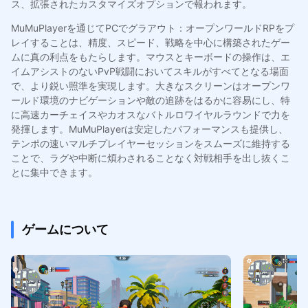
ス、拡張されたカスタマイズオプションで報われます。
MuMuPlayerを通じてPCでグラアウト：オープンワールドRPをプ
レイすることは、精度、スピード、戦略を中心に構築されたゲー
ムに真の利点をもたらします。マウスとキーボードの操作は、エ
イムアシストのないPvP戦闘においてスキルがすべてとなる場面
で、より鋭い照準を実現します。大きなスクリーンはオープンワ
ールド環境のナビゲーションや敵の追跡をはるかに容易にし、特
に高速カーチェイスやカオスなバトルロワイヤルラウンドで力を
発揮します。MuMuPlayerは安定したパフォーマンスも提供し、
テンポの速いマルチプレイヤーセッションをスムーズに維持する
ことで、ラグや中断に煩わされることなく対戦相手を出し抜くこ
とに集中できます。
ゲームについて