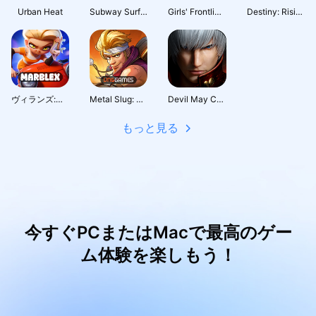
Urban Heat
Subway Surfers City
Girls' Frontline: Fire Control
Destiny: Rising
ヴィランズ:ロボバトルロイヤル
Metal Slug: Awakening
Devil May Cry: Peak of Combat
もっと見る
今すぐPCまたはMacで最高のゲー
ム体験を楽しもう！