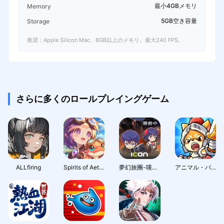
最小4GBメモリ
Memory
5GB空き容量
Storage
推奨：Apple Silicon Mac、8GB以上のメモリ。最大240 FPS。
さらに多くのロールプレイングゲーム
ALLfiring
Spirits of Aetheria
夢幻旅團-嘆氣的亡靈想隱退聯動
アニマル・バスターズ