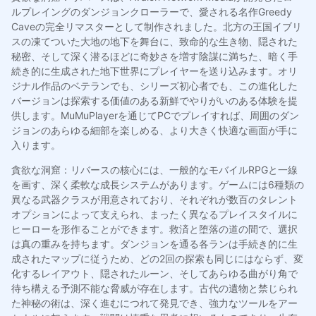
ルプレイングのダンジョンクローラーで、愛される名作Greedy
Caveの完全リマスターとして制作されました。北方の王国イブリ
スの凍てついた大地の地下を舞台に、致命的な生き物、隠された
秘密、そして深く潜るほどに奇妙さを増す陰謀に満ちた、暗く手
続き的に生成された地下世界にプレイヤーを送り込みます。オリ
ジナル作品のベテランでも、シリーズ初心者でも、この進化した
バージョンは探索する価値のある新鮮でやりがいのある体験を提
供します。MuMuPlayerを通じてPCでプレイすれば、周囲のダン
ジョンのあらゆる細部を楽しめる、より大きく快適な画面が手に
入ります。
貪欲な洞窟：リバースの核心には、一般的なモバイルRPGと一線
を画す、深く柔軟な成長システムがあります。ゲームには6種類の
異なる武器クラスが用意されており、それぞれが数百のタレント
オプションによって支えられ、まったく異なるプレイスタイルに
ヒーローを形作ることができます。救済と堕落の道の間で、選択
は真の重みを持ちます。ダンジョンを通る各ランは手続き的に生
成されたマップに従うため、どの2回の探索も同じにはならず、変
化するレイアウト、隠されたルーン、そしてあらゆる曲がり角で
待ち構える予測不能な脅威が存在します。古代の遺物と禁じられ
た神秘の術は、深く進むにつれて発見でき、強力なツールをアー