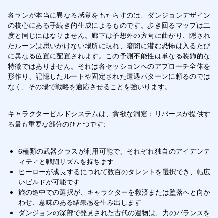
各ランが本当に異なる感覚をもたらすのは、ダンジョンデザイン
の核心にある手続き的生成によるものです。歩き回るマップは二
度と同じにはなりません。廊下は予想外の方向に曲がり、隠され
たルーンは思いがけない場所に現れ、暗闇に潜む恐怖は入るたび
に異なる位置に配置されます。この予測不能性は単なる装飾的な
特徴ではありません。それは各セッションへのアプローチ全体を
形作り、記憶したルートや固定された遭遇パターンに頼るのでは
なく、その場で戦略を適応させることを強いります。
キャラクタービルドシステムは、貪欲な洞窟：リバースが提供す
る最も重要な部分のひとつです:
6種類の武器クラスが利用可能で、それぞれ独自のアイデンテ
ィティと戦闘リズムを持ちます
ヒーローが成長するにつれて数百のタレントを選択でき、幅広
いビルドが可能です
旅の途中での選択が、キャラクターを救済または堕落へと向か
わせ、意味のある結果感を生み出します
ダンジョンの深部で発見された古代の遺物は、力のバランスを