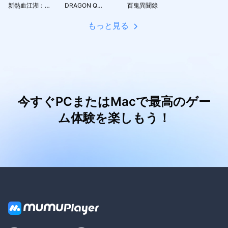
新熱血江湖：世界
DRAGON QUEST Smash/Grow
百鬼異聞錄
もっと見る
今すぐPCまたはMacで最高のゲー
ム体験を楽しもう！