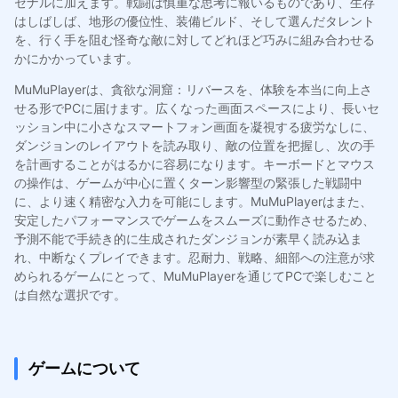
セナルに加えます。戦闘は慎重な思考に報いるものであり、生存
はしばしば、地形の優位性、装備ビルド、そして選んだタレント
を、行く手を阻む怪奇な敵に対してどれほど巧みに組み合わせる
かにかかっています。
MuMuPlayerは、貪欲な洞窟：リバースを、体験を本当に向上さ
せる形でPCに届けます。広くなった画面スペースにより、長いセ
ッション中に小さなスマートフォン画面を凝視する疲労なしに、
ダンジョンのレイアウトを読み取り、敵の位置を把握し、次の手
を計画することがはるかに容易になります。キーボードとマウス
の操作は、ゲームが中心に置くターン影響型の緊張した戦闘中
に、より速く精密な入力を可能にします。MuMuPlayerはまた、
安定したパフォーマンスでゲームをスムーズに動作させるため、
予測不能で手続き的に生成されたダンジョンが素早く読み込ま
れ、中断なくプレイできます。忍耐力、戦略、細部への注意が求
められるゲームにとって、MuMuPlayerを通じてPCで楽しむこと
は自然な選択です。
ゲームについて