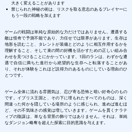
大きく変えることがあります
禁じられた神秘の術は、リスクを取る意志のあるプレイヤーに
もう一段の戦略を加えます
ゲームの戦闘は単純な原始的な力だけではありません。遭遇する
敵は怪奇で予測不能であり、力任せでは限界があります。生存は
地形を読むこと、タレントが装備とどのように相互作用するかを
理解すること、そして束の間の好機を活かすための正しい組み合
わせを見つけることにかかっています。1回のランは、わずかな遭
遇で自信に満ちた進行から絶望的な生存へと転落することがあ
り、それが体験をこれほど説得力のあるものにしている理由のひ
とつです。
ゲーム全体に流れる雰囲気は、忍び寄る恐怖と暗い好奇心のもの
です。イブリス王国と、その下に埋もれたすべてのものは、深く
間違った何かを隠している場所のように感じられ、進めば進むほ
ど、その不気味さの感覚は増していきます。ゲームを貫くナラテ
ィブの陰謀は、単なる背景の飾りではありません。それは、単純
なダンジョン略奪を超えた探索に目的意識を与えます。