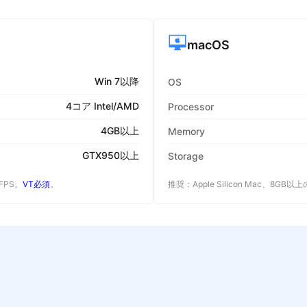
macOS
Win 7以降
OS
4コア Intel/AMD
Processor
4GB以上
Memory
GTX950以上
Storage
 FPS。
VT必須
。
推奨：Apple Silicon Mac、8GB