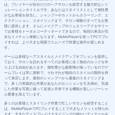
は、プレイヤーが自分だけのヘアサロンを経営する魅力的なシミ
ュレーションタイトルです。あなたはスタイリストとして個性豊
かなお客様を担当し、シャンプーやカットからカラーリング、エ
クステンション、スタイリングまで、サロン体験のすべてをお客
様に提供します。さらにメイクアップやジュエリーアクセサリー
でお客様をトータルコーディネートできるので、毎回の来店が完
全なイメチェン体験になります。MuMuPlayerを使ってPCでプレ
イすれば、より大きな画面でスムーズで快適な操作が楽しめま
す。
ゲームは多様なヘアスタイルとメイクアップオプションを提供し
ており、サロンを訪れるすべてのお客様に全く独自のルックを作
り上げる自由があります。個性豊かな顧客陣が揃っているのでゲ
ームプレイは常に新鮮で、それぞれが独自のスタイルの期待を持
って来店します。最初のシャンプーから最後のスタイリングま
で、多くの実践的な作業があなたのセッションを引き締め、完成
した作業を写真に撮って友達と共有できる機能が楽しいソーシャ
ル要素を加えています。
多くのお客様とスタイリング作業で忙しいサロンを経営すること
は、MuMuPlayerでPCプレイすることで大きなメリットが得られ
ます。大きなディスプレイはスタイリングの細かいディテールを