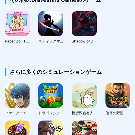
Paper Doll: Fashion Dress Up
スティックマン リベンジ: 格闘ゲーム
Shadow of Death: 暗黒の騎士
さらに多くのシミュレーションゲーム
ファイアーエムブレム ヒーローズ
ドラゴンシティ (Dragon City)
桃源深處有人家 - 1.5周年慶
信長の野望 天下への道