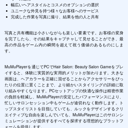
幅広いヘアスタイルとコスメのオプションの選択
ユニークな外見を持つ様々なお客様へのサービス
完成した作業を写真に撮り、結果を他の人と共有
写真と共有機能は小さいながらも楽しい要素です。お客様の変身
を完了したら、その結果をキャプチャして見せることができ、最
高の作品をゲーム内の瞬間を超えて祝う価値のあるものにしま
す。
MuMuPlayerを通じてPCでHair Salon: Beauty Salon Gameをプレ
イすると、体験に実質的な実用的メリットが加わります。大きな
画面は、ヘアカラーを正確に混ぜることからアクセサリーをぴっ
たりの位置に置くことまで、より細かいスタイリングの詳細に取
り組みやすくなります。PCセットアップの快適な操作は精密作業
の負担を軽減し、MuMuPlayerの安定したパフォーマンスにより、
忙しいサロンセッション中もゲームが途切れなく動作します。ト
ップスタイリストを目指していても、ルックをデザインするクリ
エイティブな自由を楽しんでいても、MuMuPlayerはこのサロンシ
ミュレーションが提供するすべてを探求する理想的なプラットフ
ォームを提供します。