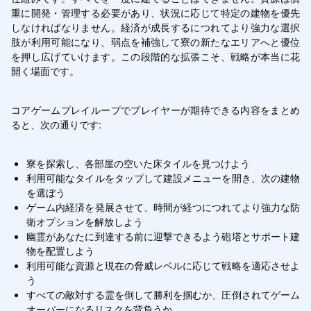
重に開発・管理する必要があり、状況に応じて特定の建物を優先
しなければなりません。経済が成長するにつれてより強力な選択
肢が利用可能になり、弱点を補強して寮の新たなエリアへと優位
を押し広げていけます。この段階的な拡張こそ、戦略が本当に花
開く場面です。
コアゲームプレイループでプレイヤーが期待できる内容をまとめ
ると、次の通りです:
寮を探索し、各部屋の空いた床タイルを見つけよう
利用可能なタイルをタップして建設メニューを開き、次の建物
を選ぼう
ゲーム内経済を発展させて、時間が経つにつれてより強力な防
衛オプションを解放しよう
幽霊があなたに到達する前に迎撃できるよう砲塔とサポート建
物を配置しよう
利用可能な資源と現在の脅威レベルに応じて戦略を適応させよ
う
すべての敵対する霊を倒して勝利を掴むか、圧倒されてゲーム
オーバーになるリスクを背負うか