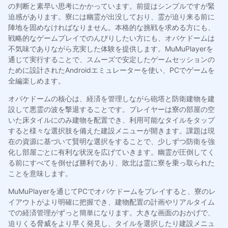
の判断と素早い思考にかかっています。前提はシンプルですが緊
迫感があります。寮には幽霊が出没しており、霊が迫り来る前に
陣地を固めなければなりません。本格的な挑戦を求める方にも、
戦略的なゲームプレイでのんびりしたい方にも、オバケドームは
不気味でありながら充実した体験を提供します。MuMuPlayerを
通じて実行することで、スムーズで安定したゲームセッションの
ために設計されたAndroidエミュレーターを使い、PCでゲームを
全編楽しめます。
オバケドームの核心は、経済を管理しながら砲塔と防衛建物を建
設して悪霊の波を撃退することです。プレイヤーは寮の部屋の空
いた床タイルにのみ建物を配置でき、利用可能なタイルをタップ
すると様々な選択肢を備えた建設メニューが開きます。課題は現
在の資源に基づいて賢明な選択をすることで、少しずつ防衛を強
化し部屋ごとに有利な状況を広げていきます。幽霊が圧倒してく
る前にすべてを倒せば勝利であり、敗北は霊に寮を乗っ取られた
ことを意味します。
MuMuPlayerを通じてPCでオバケドームをプレイすると、寮のレ
イアウトがより明確に把握でき、建物配置の計画やリアルタイム
での経済管理がずっと簡単になります。大きな画面のおかげで、
迫りくる脅威をより早く発見し、タイルを選択したり建設メニュ