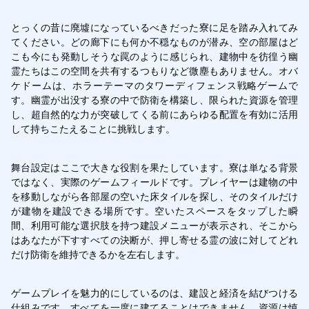
とっくの昔に廃墟になっているべきだった寮に足を踏み入れてみ
てください。どの廊下にも何か不穏なものが潜み、空の部屋はど
こも今にも発動しそうな罠のように感じられ、建物中を彷徨う幽
霊たちはこの空間を共有するつもりなど微塵もありません。オバ
ケドームは、ホラーテーマのタワーディフェンス戦略ゲームで
す。幽霊が出没する寮の中で防衛を構築し、限られた資源を管理
し、超自然的な力が突破してくる前にあらゆる配置を有効に活用
して持ちこたえることに挑戦します。
舞台設定はここで大きな役割を果たしています。寮は単なる背景
ではなく、実際のゲームフィールドです。プレイヤーは建物の中
を移動しながら各部屋の空いた床タイルを探し、そのタイルだけ
が建物を建設できる場所です。空いたスペースをタップした瞬
間、利用可能な選択肢を持つ建設メニューが表示され、そこから
はあなたが下すすべての決断が、押し寄せる霊の波に対してどれ
だけ防衛を維持できるかを左右します。
ゲームプレイを魅力的にしているのは、建設と経済を結びつける
仕組みです。すべてを一度に建てることはできません。資源は慎