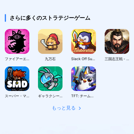
さらに多くのストラテジーゲーム
ファイアーエムブレム シャドウズ
九万石
Slack Off Survivor
三国志王戦 - 渡邉義浩教授、絶賛の話題作
スーパー・マリーン・ディフェンス
ギャラクシーガード
TFT: チームファイト タクティクス
もっと見る