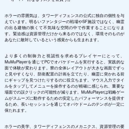
ホラーの雰囲気は、タワーディフェンスの公式に独自の個性を与
えています。明るいファンタジーの戦場やSF施設ではなく、幽霊
の出る建物の狭くて不気味な空間の中で作業することになりま
す。緊迫感は資源管理だけから来るのではなく、環境そのものが
あなたに敵対しているという感覚からも生まれます。
より多くの制御力と視認性を求めるプレイヤーにとって、
MuMuPlayerを通じてPCでオバケドームを実行すると、実践的な
面で体験が変わります。寮の全体レイアウトが大きな画面でずっ
と見やすくなり、防衛配置の計画を立てたり、幽霊に突かれる前
にギャップを見つけたりするのに役立ちます。マウス入力でタイ
ルをタップしてメニューを操作するのが精確に感じられ、重要な
場面での誤クリックの可能性が減ります。MuMuPlayerは戦略ゲー
ムがスムーズに動作するための安定したパフォーマンスを提供す
るため、長いセッションを通じてオバケドームのテンポが一定に
保たれます。
ホラーの美学、タワーディフェンスのメカニクス、資源管理の要