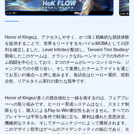
Honor of Kingsは、アクセスしやすく、かつ深く戦略的な競技体験
を提供することで、世界をリードするモバイルMOBAとしての評
判を確立しました。Level Infiniteが配信し、Tencent Timi Studioが
開発したこのゲームは、クラシックな3レーンマップでの5v5チー
ム戦闘を中心としており、2つのチームがレーンコントロール、ジ
ャングルでの小競り合い、そして連携したチームファイトを通じ
てお互いの拠点へと押し進みます。各試合はヒーロー選択、役割
分担、リアルタイム実行の新たな競争です。
Honor of Kingsが多くの競合他社と一線を画するのは、フェアプレ
ーへの取り組みです。ヒーロー育成システムはなく、スタミナ制
限もなく、購入によるPay-to-Win優位性もありません。すべての
プレイヤーは平等な条件で戦場に立ち、勝利は優れた意思決定、
機械的なスキル、そしてチームシナジーによって獲得されます。
このデザイン哲学はゲームのアイデンティティの核心であり、モ