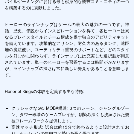
バイルゲーミングにおける最も献身的な競技コミュニティの一つ
を構築するのに貢献しました。
ヒーローのラインナップはゲームの最大の魅力の一つです。神
話、歴史、伝説からインスピレーションを得て、各ヒーローは異
なるプレイスタイルとチーム構成を促す独自のアビリティキット
を備えています。攻撃的なアサシン、耐久力のあるタンク、遠距
離の魔法使い、ユーティリティ重視のサポートなど、どのスタイ
ルを好むかに関わらず、ラインナップには充実した選択肢が用意
されています。単一のヒーローを習得するには時間がかかります
が、ラインナップの深さは常に新しい発見があることを意味しま
す。
Honor of Kingsの体験を定義する主な特徴:
クラシックな5v5 MOBA構造: 3つのレーン、ジャングルゾー
ン、タワー破壊のゲームプレイが、馴染み深くも洗練された競
技フレームワークを提供します。
高速マッチ形式: 試合は約15分で終わるように設計されてお
り、セッションの集中力と勢いを高く保ちます。