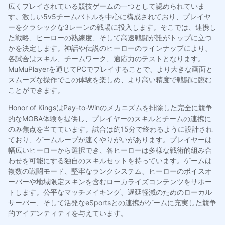
広くプレイされている競技ゲームの一つとして認められていま
す。激しい5v5チームバトルを中心に構成されており、プレイヤ
ーをクラシックな3レーンの戦場に投入します。そこでは、連携し
た戦略、ヒーローの熟練度、そして高速戦闘が誰がトップに立つ
かを決定します。神話や伝説のヒーローのラインナップにより、
各試合はスキル、チームワーク、適応力のテストとなります。
MuMuPlayerを通じてPCでプレイすることで、より大きな画面と
スムーズな操作でこの体験を楽しめ、より高い精度で戦闘に臨む
ことができます。
Honor of KingsはPay-to-Winのメカニズムを排除した完全に競争
的なMOBA体験を提供し、プレイヤーのスキルとチームの連携に
のみ焦点を当てています。試合は約15分で終わるように設計され
ており、ゲームループが速くやりがいがあります。プレイヤーは
幅広いヒーローから選択でき、各ヒーローは多様な戦術的組み合
わせを可能にする独自のスキルセットを持っています。ゲームは
複数の戦闘モード、堅牢なランクシステム、ヒーローのボイスオ
ーバーや地域限定スキンを含むローカライズコンテンツをサポー
トします。公平なマッチメイキング、遅延軽減のためのローカル
サーバー、そして活発なeSportsとの連携がゲームに充実した競争
的アイデンティティを与えています。