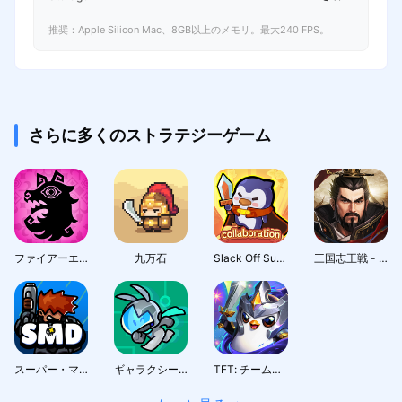
推奨：Apple Silicon Mac、8GB以上のメモリ。最大240 FPS。
さらに多くのストラテジーゲーム
ファイアーエムブレム シャドウズ
九万石
Slack Off Survivor
三国志王戦 - 渡邉義浩教授、絶賛の話題作
スーパー・マリーン・ディフェンス
ギャラクシーガード
TFT: チームファイト タクティクス