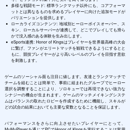
多様な戦闘モード: 標準ランクマッチ以外にも、コアフォーマ
ットとは異なるものを求めるプレイヤーに向けた追加モードが
バリエーションを提供します。
ローカライズコンテンツ: 地域別ヒーローボイスオーバー、ス
キン、ローカルサーバーが連携して、どこでプレイしても滑ら
かで没入感のある体験を生み出します。
eSports連携: Honor of Kingsはプレイヤーを世界最高峰の大会
に繋げ、ファンがエリートマッチを観戦できるようにするとと
もに、競技プレイヤーがより高いレベルのプレイを目指す意欲
を刺激します。
ゲームのソーシャル面も注目に値します。友達とランクマッチで
チームを組むことは簡単で、事前に組まれたグループでヒーロー
選択を調整することにより、ソロキューでは再現できない強力な
シナジーの機会が生まれます。ゲームのマッチメイキングシステ
ムはバランスの取れたロビーを作成するために機能し、スキルが
どの試合の結果においても主要な変数となることを保証します。
パフォーマンスをさらに向上させたいプレイヤーにとって、
MuMuPlayerを通じてPCでHonor of Kingsを実行することは実用