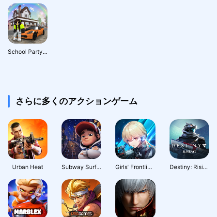
School Party Craft
さらに多くのアクションゲーム
Urban Heat
Subway Surfers City
Girls' Frontline: Fire Control
Destiny: Rising