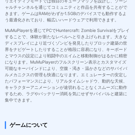
リエイティブモードでは独自のキューブマップを設計し、ソーシ
ャルチャンネルを通じてコミュニティと作品を共有することがで
きます。ゲームはRAMがわずか1.5GBのデバイスでも動作するよ
う最適化されており、幅広いハードウェアで利用できます。
MuMuPlayerを通じてPCでHuntercraft: Zombie Survivalをプレイ
することで、体験が新たなレベルへと引き上げられます。大きな
ディスプレイにより近づくゾンビを発見したりブロック建築の世
界をナビゲートしたりすることが格段に容易になり、キーボード
とマウスの設定により戦闘中のエイムと移動制御がはるかに精密
になります。MuMuPlayerのフルスクリーン表示とカスタマイズ
可能なキーバインドにより、空腹・渇き・温かさなどのサバイバ
ルメカニクスの管理も快適になります。エミュレーターの安定し
たパフォーマンスにより、リアルタイムシャドウ、動的な天候、
キャラクターアニメーションが途切れることなくスムーズに動作
するため、ラグやバッテリー消耗を気にせずサバイバルと建築に
集中できます。
ゲームについて