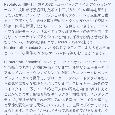
RabbitCoが開発した無料の3Dキュービックスタイルアクションゲ
ームで、文明がほぼ崩壊したポストアポカリプスの世界を舞台に
しています。プレイヤーはゾンビや歩くスケルトンが支配する世
界の生存者となり、天候と時間帯のサイクルの変化の中で空腹・
渇き・体温を管理しながらアンデッドを倒していきます。アクテ
ィブな戦闘モードとクリエイティブな建築モードの両方を備えて
おり、シューティングアクションと自由な探索を融合させた柔軟
なサバイバル体験を提供します。MuMuPlayerを通じて
Huntercraft: Zombie Survivalを起動することで、より大きな画面
とスムーズな操作でPCからゲーム全体を楽しむことができます。
Huntercraft: Zombie Survivalは、モバイルサバイバルゲームの中
でも際立つ充実した機能を備えています。多彩なシェーダーとリ
アルタイムシャドウレンダリングに対応したコンソールレベルの
グラフィックスで動作し、ブロックベースのアートスタイルなが
ら視覚的に豊かな環境を実現しています。プレイヤーは好みのプ
レイスタイルに応じて一人称と三人称の視点を自由に切り替える
ことができます。破壊可能なキャラクター物理演算、インタラク
ティブな家具が配置された雰囲気のある室内、そして冬の寒さな
ど季節の変化を含む天候システムにより、世界はダイナミックに
反応します。冬の寒さからは焚き火で温まる必要があります。ク