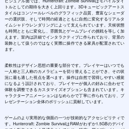
ビジュアル面では、Huntercraft: Zombie Survivalはモバイルタイ
トルとしての期待を大きく上回ります。3Dキュービックアートス
タイルはコンソールレベルのグラフィック品質、豊富なシェーダ
ーの選択肢、そして時間の経過とともに自然に変化するリアルタ
イムシャドウレンダリングによって支えられています。天候状態
も時間とともに変化し、雰囲気とゲームプレイの挑戦を等しく加
えます。室内は詳細でインタラクティブに作られており、背景の
装飾として扱うのではなく実際に操作できる家具が配置されてい
ます。
柔軟性はデザイン思想の重要な部分です。プレイヤーはいつでも
一人称と三人称のカメラビューを切り替えることができ、その状
況に最も適した視点を選べます。操作は自然で習得しやすい感覚
になるよう設計されており、プレイヤーが個人の好みに合わせて
体験を調整できるカスタマイズオプションも含まれています。キ
ャラクターアニメーションはなめらかで丁寧に作られており、プ
レゼンテーション全体のポリッシュに貢献しています。
ゲームのより実用的な側面の一つが技術的なアクセシビリティで
す。Huntercraft: Zombie SurvivalはRAMがわずか1.5GBのデバイ