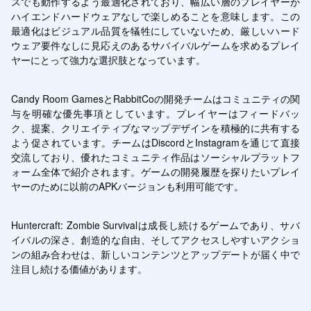
スでも動作するよう最適化されており、幅広い層のプレイヤーが
ハイエンドハードウェアなしで楽しめることを意味します。この
最適化はビジュアル品質を犠牲にしていないため、厳しいハード
ウェア要件なしに見応えのあるサバイバルゲームを求めるプレイ
ヤーにとって強力な選択肢となっています。
Candy Room GamesとRabbitCoの開発チームはコミュニティの関
与を明確な優先事項としています。プレイヤーはフィードバッ
ク、提案、クリエイティブなマップデザインを積極的に共有する
よう促されています。チームはDiscordとInstagramを通じて直接
交流しており、優れたコミュニティ作品はソーシャルプラットフ
ォーム全体で紹介されます。ゲームの開発履歴を探りたいプレイ
ヤーのために以前のAPKバージョンも利用可能です。
Huntercraft: Zombie Survivalは成長し続けるゲームであり、サバ
イバルの深さ、創造的な自由、そしてアクセスしやすいアクショ
ンの組み合わせは、新しいコンテンツとアップデートが届く中で
注目し続ける価値があります。