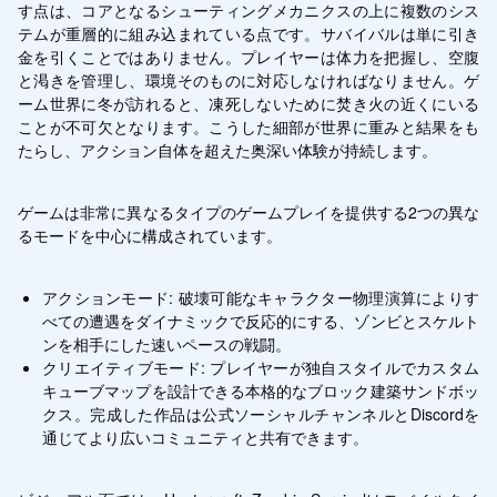
す点は、コアとなるシューティングメカニクスの上に複数のシス
テムが重層的に組み込まれている点です。サバイバルは単に引き
金を引くことではありません。プレイヤーは体力を把握し、空腹
と渇きを管理し、環境そのものに対応しなければなりません。ゲ
ーム世界に冬が訪れると、凍死しないために焚き火の近くにいる
ことが不可欠となります。こうした細部が世界に重みと結果をも
たらし、アクション自体を超えた奥深い体験が持続します。
ゲームは非常に異なるタイプのゲームプレイを提供する2つの異な
るモードを中心に構成されています。
アクションモード: 破壊可能なキャラクター物理演算によりす
べての遭遇をダイナミックで反応的にする、ゾンビとスケルト
ンを相手にした速いペースの戦闘。
クリエイティブモード: プレイヤーが独自スタイルでカスタム
キューブマップを設計できる本格的なブロック建築サンドボッ
クス。完成した作品は公式ソーシャルチャンネルとDiscordを
通じてより広いコミュニティと共有できます。