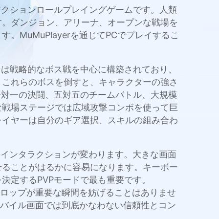
込むアクションロールプレイングゲームです。人類
す。ダンジョン、アリーナ、オープンな戦場を
uMuPlayerを通じてPCでプレイするこ
ンは戦略的なボス戦を中心に構築されており、
。これらのボスを倒すと、キャラクターの強さ
一対一の決闘、五対五のチームバトル、大規模
な戦場ステージでは広域攻撃コンボを使って巨
レイヤーは自分のギア選択、スキルの組み合わ
ステムとのインタラクションが変わります。大きな画面
せることがはるかに容易になります。キーボー
決定するPVPモードで最も重要です。
ムドロップが重要な瞬間を妨げることはありませ
はモバイル画面では到底かなわない信頼性とコン