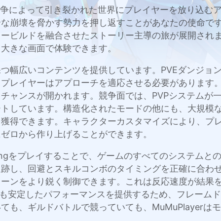
悪魔の古代戦争によって引き裂かれた世界にプレイヤーを放り
全な崩壊を脅かす勢力を押し返すことがあなたの使命で
ビルドを融合させたストーリー主導の旅が展開されます。M
り大きな画面で体験できます。
つ幅広いコンテンツを提供しています。PVEダンジョ
、プレイヤーはアプローチを適応させる必要があります
チャンスが開かれます。競争面では、PVPシステムが
ートしています。構造化されたモードの他にも、大規模
を獲得できます。キャラクターカスタマイズにより、プ
にゼロから作り上げることができます。
 Awakeningをプレイすることで、ゲームのすべてのシ
追跡し、回避とスキルコンボのタイミングを正確に合わ
ーンをより鋭く制御できます。これは反応速度が結果を
闘中でも安定したパフォーマンスを提供するため、フレー
も、ギルドバトルで競っていても、MuMuPlayer