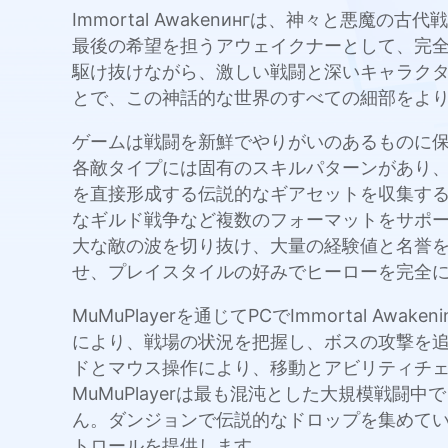
Immortal Awakenингは、神々と
最後の希望を担うアウェイクナーとして、完
駆け抜けながら、激しい戦闘と深いキャラクター
とで、この神話的な世界のすべての細部をよ
ゲームは戦闘を新鮮でやりがいのあるものに保
各敵タイプには固有のスキルパターンがあり
を直接形成する伝説的なギアセットを収集する
なギルド戦争など複数のフォーマットをサポ
大な敵の波を切り抜け、大量の経験値と名誉
せ、プレイスタイルの好みでヒーローを完全
MuMuPlayerを通じてPCでImmortal
により、戦場の状況を把握し、ボスの攻撃を
ドとマウス操作により、移動とアビリティチェ
MuMuPlayerは最も混沌とした大規模戦
ん。ダンジョンで伝説的なドロップを集めていて
トロールを提供します。