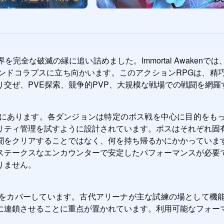
完全な破滅の縁に追い詰めました。Immortal Awaken
ンドコラプスに立ち向かいます。このアクションRPGは、精
交ぜ、PVE探索、競争的PVP、大規模な戦場での戦闘を網
核にあります。各ダンジョンは特定のボス戦を中心に目的をも
リティ管理を試すように設計されています。ボスはそれぞれ固
闘をクリアすることではなく、何を持ち帰るかにかかっていま
ステークスなエンカウンターで安定したパフォーマンスが必要
りません。
争スペクトラムをカバーしています。古代アリーナが主な試練の場と
に連鎖させることに重点が置かれています。利用可能なフォーマ