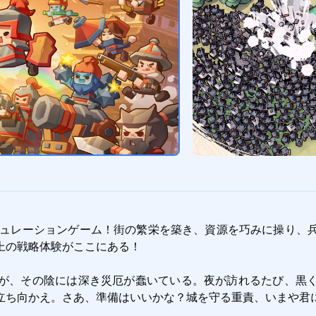
防衛シミュレーションゲーム！街の繁栄を築き、資源を巧みに操り
の戦略体験がここにある！

が、その陰には深き災厄が蠢いている。夜が訪れるたび、黒
立ち向かえ。さあ、準備はいいかな？城を守る重責、いまや君に