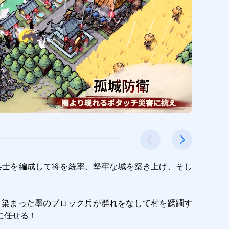
、兵士を編成して将を統率、堅牢な城を築き上げ、そし
く染まった墨のブロック兵が群れをなして村を蹂躙す
任せる！
