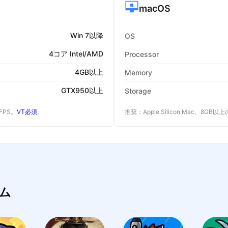
macOS
Win 7以降
OS
4コア Intel/AMD
Processor
4GB以上
Memory
GTX950以上
Storage
 FPS。
VT必須
。
推奨：Apple Silicon Mac、8GB
ム