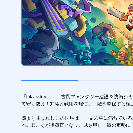
『Inkvasion』——古風ファンタジー建設＆
て守り抜け！知略と戦術を駆使し、敵を撃破する極上
墨より生まれしこの世界は、一見栄華に満ちている
る。君こそが指揮官となり、城を興し、墨の軍勢に