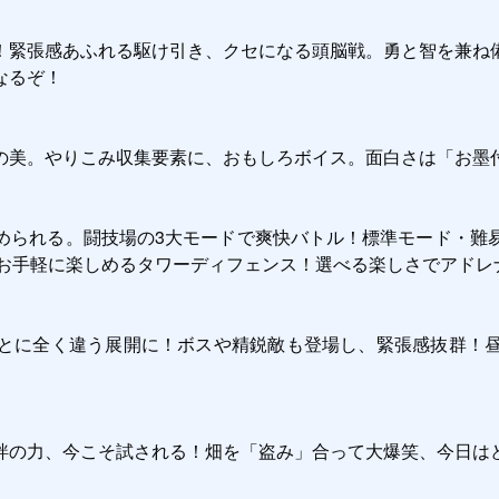
！緊張感あふれる駆け引き、クセになる頭脳戦。勇と智を兼ね
るぞ！

の美。やりこみ収集要素に、おもしろボイス。面白さは「お墨付
められる。闘技場の3大モードで爽快バトル！標準モード・難
お手軽に楽しめるタワーディフェンス！選べる楽しさでアドレナ
とに全く違う展開に！ボスや精鋭敵も登場し、緊張感抜群！
絆の力、今こそ試される！畑を「盗み」合って大爆笑、今日は