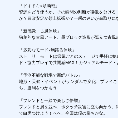
「ドキドキ×頭脳戦」

資源をどう使うか、その瞬間の判断が勝敗を分ける
か？農政安定か領土拡張か？一瞬の迷いが命取りにな
「新感覚・古風体験」

独創的な古風アート、墨ブロック造形が際立つ古風
「多彩なモード×胸躍る体験」

ストーリーモードは節気ごとのステージで手軽に始
ド・協力プレイで共闘感MAX！カジュアルモード・
「予測不能な戦場で新鮮バトル」

地形・天候・イベントがランダムで変化、プレイご
ち、勝利をつかもう！

「フレンドと一緒で楽しさ倍増」

フレンドと肩を並べ、ポタッチ災害に立ち向かう。
で白黒つけよう！へへ、今回は僕の勝ちかな。
