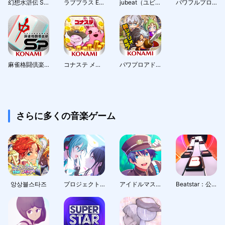
幻想水滸伝 STAR LEAP
ラブプラス EVERY
jubeat（ユビート）
パワフルプロ野球 栄冠ナイン クロスロード
麻雀格闘倶楽部Sp |麻雀の初心者におすすめ! 麻雀ゲーム
コナステ メダルコーナー | コナミのメダルゲームが遊べる
パワプロアドベンチャーズ
さらに多くの音楽ゲーム
앙상블스타즈
プロジェクトセカイ カラフルステージ！ feat. 初音ミク
アイドルマスター SideM GROWING STARS
Beatstar：公式音源で遊ぶ音ゲー