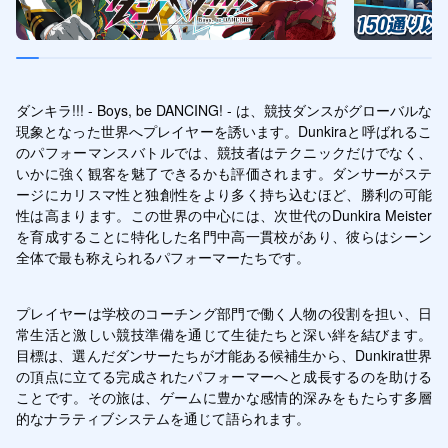
ダンキラ!!! - Boys, be DANCING! - は、競技ダンスがグローバルな
現象となった世界へプレイヤーを誘います。Dunkiraと呼ばれるこ
のパフォーマンスバトルでは、競技者はテクニックだけでなく、
いかに強く観客を魅了できるかも評価されます。ダンサーがステ
ージにカリスマ性と独創性をより多く持ち込むほど、勝利の可能
性は高まります。この世界の中心には、次世代のDunkira Meister
を育成することに特化した名門中高一貫校があり、彼らはシーン
全体で最も称えられるパフォーマーたちです。
プレイヤーは学校のコーチング部門で働く人物の役割を担い、日
常生活と激しい競技準備を通じて生徒たちと深い絆を結びます。
目標は、選んだダンサーたちが才能ある候補生から、Dunkira世界
の頂点に立てる完成されたパフォーマーへと成長するのを助ける
ことです。その旅は、ゲームに豊かな感情的深みをもたらす多層
的なナラティブシステムを通じて語られます。