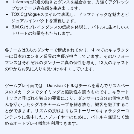
Universeは武道の動きとダンスを融合させ、力強くアグレッシ
ブなステージ存在感を生み出します。
TOXICはVogueスタイルで表現し、ドラマティックな魅力とビ
ジュアルインパクトを重視します。
B.M.C.はブレイクダンスの伝統を体現し、バトルに生々しいス
トリートの熱量をもたらします。
各チームは3人のダンサーで構成されており、すべてのキャラクタ
ーは日本のエンタメ業界の声優が担当しています。そのパフォー
マンスはそれぞれのダンサーに真の個性を与え、13人のキャスト
の中からお気に入りを見つけやすくしています。
ゲームプレイ面では、Dunkiraバトルはチームを選んでリズムベー
スのメカニクスでタイミングと協調性を競うものです。キラート
リックと呼ばれる独自の要素により、ダンサーは自分の個性と強
みを活かしたシグネチャームーブを解き放ち、観客を魅了するこ
とができます。リズムの挑戦よりもストーリーやキャラクターコ
ンテンツに集中したいプレイヤーのために、バトルを無理なく進
めるオートプレイ機能も利用できます。