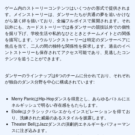
ゲーム内のストーリーコンテンツはいくつかの形式で提供されま
す。メインストーリーは、ダンサーたちが共通の夢を追いかけな
がら築く絆を描いており、全編フルボイスで展開されます。それ
以外にも、カードストーリーでは各ダンサーの競技以外での個性
を掘り下げ、学校生活や私的なひとときとチームメイトとの関係
を描写します。ソウルリンクストーリーは特定のダンサーペアに
焦点を当て、二人の間の独特な関係性を探求します。過去のイベ
ントストーリーも保存されてアクセス可能であり、見逃したコン
テンツを追うことができます。
ダンサーのラインナップは6つのチームに分かれており、それぞれ
が独自のダンス分野を中心に構成されています:
Merry PanicはHip-Hopダンスを得意とし、あらゆるバトルにエ
ネルギッシュで明るい存在感をもたらします。
Etoileはクラシックバレエからインスピレーションを得てお
り、洗練された威厳のあるスタイルを披露します。
Theater BellはJazzダンスの演劇的エネルギーをパフォーマン
スに注ぎ込みます。