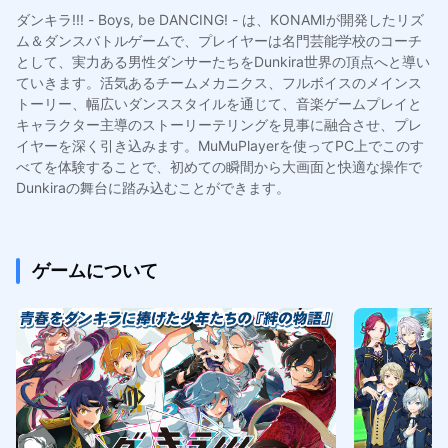
ダンキラ!!! - Boys, be DANCING! - は、KONAMIが開発したリズ
ム＆ダンスバトルゲームで、プレイヤーは名門芸能学校のコーチ
として、実力ある男性ダンサーたちをDunkira世界の頂点へと導い
ていきます。活気あるチームメカニクス、フルボイスのメインス
トーリー、幅広いダンススタイルを通じて、音楽ゲームプレイと
キャラクター主導のストーリーテリングを見事に融合させ、プレ
イヤーを深く引き込みます。MuMuPlayerを使ってPC上でこのす
べてを体験することで、初めての瞬間から大画面と快適な操作で
Dunkiraの舞台に踏み込むことができます。
ゲームについて