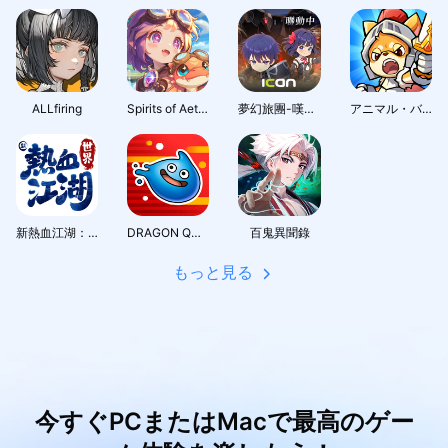
ALLfiring
Spirits of Aetheria
夢幻旅團-嘆氣的亡靈想隱退聯動
アニマル・バスターズ
新熱血江湖：世界
DRAGON QUEST Smash/Grow
百鬼異聞錄
もっと見る
今すぐPCまたはMacで最高のゲー