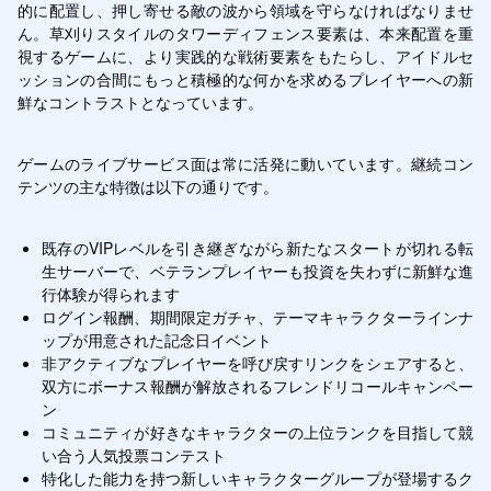
的に配置し、押し寄せる敵の波から領域を守らなければなりませ
ん。草刈りスタイルのタワーディフェンス要素は、本来配置を重
視するゲームに、より実践的な戦術要素をもたらし、アイドルセ
ッションの合間にもっと積極的な何かを求めるプレイヤーへの新
鮮なコントラストとなっています。
ゲームのライブサービス面は常に活発に動いています。継続コン
テンツの主な特徴は以下の通りです。
既存のVIPレベルを引き継ぎながら新たなスタートが切れる転
生サーバーで、ベテランプレイヤーも投資を失わずに新鮮な進
行体験が得られます
ログイン報酬、期間限定ガチャ、テーマキャラクターラインナ
ップが用意された記念日イベント
非アクティブなプレイヤーを呼び戻すリンクをシェアすると、
双方にボーナス報酬が解放されるフレンドリコールキャンペー
ン
コミュニティが好きなキャラクターの上位ランクを目指して競
い合う人気投票コンテスト
特化した能力を持つ新しいキャラクターグループが登場するク