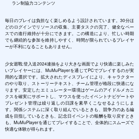
ラン制協力コンテンツ
毎日のプレイは負担なく楽しめるよう設計されています。30分ほ
どのログインでリソースの収集、主要タスクの完了、健全なペー
スでの進行維持が十分にできます。この構造により、忙しい時期
でも継続的な参加を維持しやすく、時間が限られているプレイヤ
ーが不利になることもありません。
少女迴戰:登入送2024連抽をより大きな画面でより快適に楽しみた
いプレイヤーには、MuMuPlayerを通じてPCでプレイするのが実
用的な選択です。拡大されたディスプレイにより、キャラクター
のやり取り、ストーリーテキスト、チーム管理が格段に快適にな
ります。安定したエミュレーター環境はゲームのアイドルメカニ
クスを確実にサポートし、マウスを使ったイベントナビゲートや
プレゼント管理は繰り返しの日課を素早くこなせるようにしま
す。関係システムに深く取り組んでいるときも、競争力のある編
成を目指しているときも、記念日イベントの報酬を取り戻すとき
も、MuMuPlayerを通じてプレイすることで、全体的にスムーズで
快適な体験が得られます。