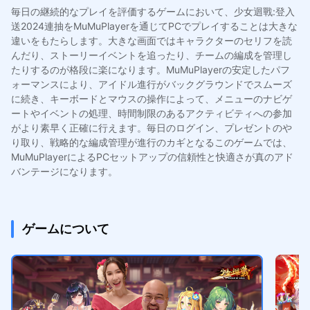
毎日の継続的なプレイを評価するゲームにおいて、少女迴戰:登入
送2024連抽をMuMuPlayerを通じてPCでプレイすることは大きな
違いをもたらします。大きな画面ではキャラクターのセリフを読
んだり、ストーリーイベントを追ったり、チームの編成を管理し
たりするのが格段に楽になります。MuMuPlayerの安定したパフ
ォーマンスにより、アイドル進行がバックグラウンドでスムーズ
に続き、キーボードとマウスの操作によって、メニューのナビゲ
ートやイベントの処理、時間制限のあるアクティビティへの参加
がより素早く正確に行えます。毎日のログイン、プレゼントのや
り取り、戦略的な編成管理が進行のカギとなるこのゲームでは、
MuMuPlayerによるPCセットアップの信頼性と快適さが真のアド
バンテージになります。
ゲームについて