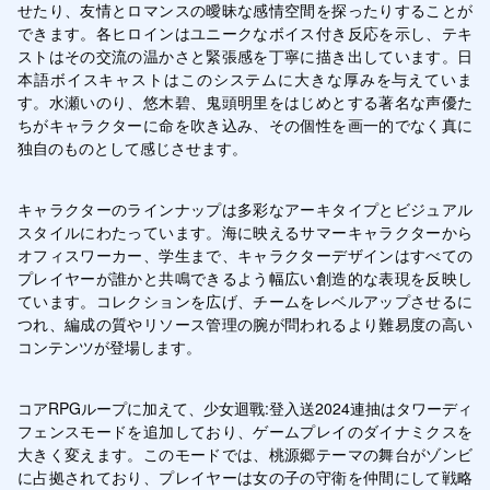
せたり、友情とロマンスの曖昧な感情空間を探ったりすることが
できます。各ヒロインはユニークなボイス付き反応を示し、テキ
ストはその交流の温かさと緊張感を丁寧に描き出しています。日
本語ボイスキャストはこのシステムに大きな厚みを与えていま
す。水瀬いのり、悠木碧、鬼頭明里をはじめとする著名な声優た
ちがキャラクターに命を吹き込み、その個性を画一的でなく真に
独自のものとして感じさせます。
キャラクターのラインナップは多彩なアーキタイプとビジュアル
スタイルにわたっています。海に映えるサマーキャラクターから
オフィスワーカー、学生まで、キャラクターデザインはすべての
プレイヤーが誰かと共鳴できるよう幅広い創造的な表現を反映し
ています。コレクションを広げ、チームをレベルアップさせるに
つれ、編成の質やリソース管理の腕が問われるより難易度の高い
コンテンツが登場します。
コアRPGループに加えて、少女迴戰:登入送2024連抽はタワーディ
フェンスモードを追加しており、ゲームプレイのダイナミクスを
大きく変えます。このモードでは、桃源郷テーマの舞台がゾンビ
に占拠されており、プレイヤーは女の子の守衛を仲間にして戦略