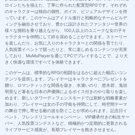
ロインたちを揃えた、丁寧に作られた配置型RPGです。それぞれ
のキャラクターは独自の個性、ボイス、ビジュアルデザインを持
っています。このゲームはアイドル進行と戦略的なチームビルデ
ィングを融合させており、豊かに設計されたファンタジー世界の
様々な挑戦を乗り越えながら、100人以上のユニークな女の子キ
ャラクターを仲間にして絆を深めることができます。ストーリー
を楽しんだり、お気に入りのキャラクターとの関係を育てたり、
人気投票イベントで競ったりと、常に楽しめるコンテンツが充実
しており、MuMuPlayerを通じてPCでプレイすることで、より大
きく快適な環境ですべてを体験できます。
このゲームは、標準的なRPGの戦闘をはるかに超えた幅広いコン
テンツを提供します。プレイヤーはキャラクターにプレゼントを
贈り、ロマンティックな関係を築き、水瀬いのり、悠木碧、鬼頭
明里など著名な日本の声優陣によるボイス付きのやり取りを楽し
めます。新しいタワーディフェンスモードでは新鮮な戦略要素が
加わり、プレイヤーは女の子の守衛を仲間にして、時空間テーマ
の舞台で押し寄せる敵の波を防ぐことが求められます。記念日イ
ベント、フレンドリコールキャンペーン、VIP継承付きの転生サー
バー、人気投票コンテストなど、積極的かつ定期的に更新される
ライブサービス感覚が、長期プレイヤーを飽きさせません。