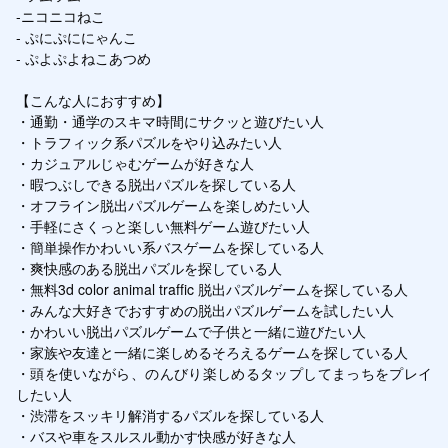
-ニコニコねこ

- ぷにぷににゃんこ

- ぷよぷよねこあつめ

【こんな人におすすめ】

・通勤・通学のスキマ時間にサクッと遊びたい人

・トラフィック系パズルをやり込みたい人

・カジュアルじゃむゲームが好きな人

・暇つぶしできる脱出パズルを探している人

・オフライン脱出パズルゲームを楽しめたい人

・手軽にさくっと楽しい無料ゲーム遊びたい人

・簡単操作かわいい系バスゲームを探している人

・爽快感のある脱出パズルを探している人

・無料3d color animal traffic 脱出パズルゲームを探している人

・みんな大好きでおすすめの脱出パズルゲームを試したい人

・かわいい脱出パズルゲームで子供と一緒に遊びたい人

・家族や友達と一緒に楽しめるそろえるゲームを探している人

・頭を使いながら、のんびり楽しめるタップしてまっちをプレイ
したい人

・渋滞をスッキリ解消するパズルを探している人

・バスや車をスルスル動かす快感が好きな人
