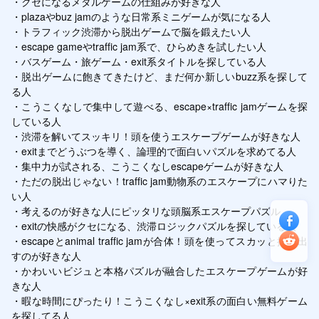
・クセになるメダルゲームの仕組みが好きな人

・plazaやbuz jamのような日常系ミニゲームが気になる人

・トラフィック渋滞から脱出ゲームで脳を鍛えたい人

・escape gameやtraffic jam系で、ひらめきを試したい人

・バスゲーム・旅ゲーム・exit系タイトルを探している人

・脱出ゲームに飽きてきたけど、まだ何か新しいbuzz系を探して
る人

・こうこくなしで集中して遊べる、escape×traffic jamゲームを探
している人

・渋滞を解いてスッキリ！頭を使うエスケープゲームが好きな人

・exitまでどうぶつを導く、論理的で面白いパズルを求めてる人

・集中力が試される、こうこくなしescapeゲームが好きな人

・ただの脱出じゃない！traffic jam動物系のエスケープにハマりた
い人

・考えるのが好きな人にピッタリな頭脳系エスケープパズル

・exitの快感がクセになる、渋滞ロジックパズルを探している人

・escapeとanimal traffic jamが合体！頭を使ってスカッと抜け出
すのが好きな人

・かわいいビジュと本格パズルが融合したエスケープゲームが好
きな人

・暇な時間にぴったり！こうこくなし×exit系の面白い無料ゲーム
を探してる人
