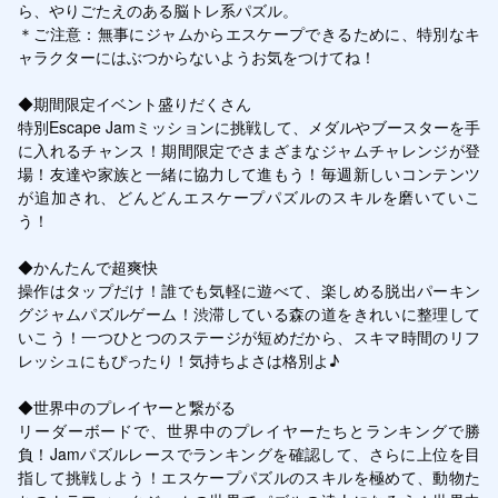
ら、やりごたえのある脳トレ系パズル。

＊ご注意：無事にジャムからエスケープできるために、特別なキ
ャラクターにはぶつからないようお気をつけてね！

◆期間限定イベント盛りだくさん

特別Escape Jamミッションに挑戦して、メダルやブースターを手
に入れるチャンス！期間限定でさまざまなジャムチャレンジが登
場！友達や家族と一緒に協力して進もう！毎週新しいコンテンツ
が追加され、どんどんエスケープパズルのスキルを磨いていこ
う！

◆かんたんで超爽快

操作はタップだけ！誰でも気軽に遊べて、楽しめる脱出パーキン
グジャムパズルゲーム！渋滞している森の道をきれいに整理して
いこう！一つひとつのステージが短めだから、スキマ時間のリフ
レッシュにもぴったり！気持ちよさは格別よ♪

◆世界中のプレイヤーと繋がる

リーダーボードで、世界中のプレイヤーたちとランキングで勝
負！Jamパズルレースでランキングを確認して、さらに上位を目
指して挑戦しよう！エスケープパズルのスキルを極めて、動物た