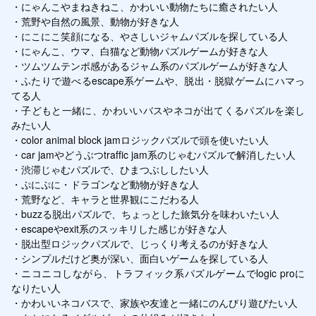
・にゃんこやまねきねこ、かわいい動物たちに癒されたい人

・荒野や自然の風景、動物が好きな人

・にこにこ笑顔になる、やさしいジャムパズルを探している人

・にゃんこ、ウマ、白猫など動物パズルゲームが好きな人

・ツムツムテンポ感があるジャム系のパズルゲームが好きな人

・ふたりで遊べるescape系ゲームや、脱出・脱獄ゲームにハマっ
てる人

・子どもと一緒に、かわいいバスやネコが出てくるパズルを楽し
みたい人

・color animal block jamロジックパズルで頭を使いたい人

・car jamやどうぶつtraffic jam系のじゃむパズルで解消したい人

・渋滞じゃむパズルで、ひまつぶししたい人

・ぷにぷに・ドラゴンなど動物が好きな人

・荒野など、キャラと世界観にこだわる人

・buzzる脱出パズルで、ちょっとした旅気分を味わいたい人

・escapeやexit系のスッキリした感じが好きな人

・脱出型ロジックパズルで、じっくり考えるのが好きな人

・シンプルだけど奥が深い、面白いゲームを探している人

・ニコニコしながら、トラフィック系パズルゲームでlogic proに
なりたい人

・かわいいネコバスで、家族や友達と一緒にのんびり遊びたい人
