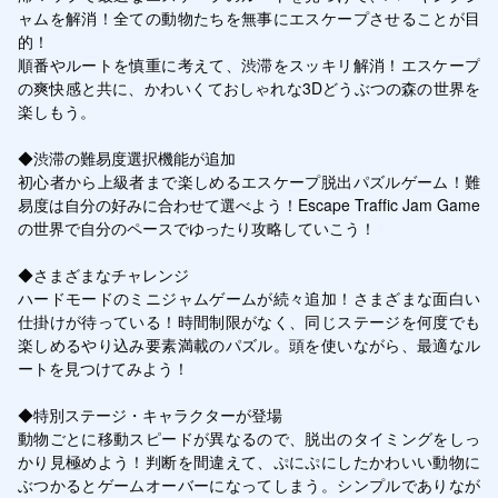
ャムを解消！全ての動物たちを無事にエスケープさせることが目
的！

順番やルートを慎重に考えて、渋滞をスッキリ解消！エスケープ
の爽快感と共に、かわいくておしゃれな3Dどうぶつの森の世界を
楽しもう。

◆渋滞の難易度選択機能が追加

初心者から上級者まで楽しめるエスケープ脱出パズルゲーム！難
易度は自分の好みに合わせて選べよう！Escape Traffic Jam Game
の世界で自分のペースでゆったり攻略していこう！

◆さまざまなチャレンジ

ハードモードのミニジャムゲームが続々追加！さまざまな面白い
仕掛けが待っている！時間制限がなく、同じステージを何度でも
楽しめるやり込み要素満載のパズル。頭を使いながら、最適なル
ートを見つけてみよう！

◆特別ステージ・キャラクターが登場

動物ごとに移動スピードが異なるので、脱出のタイミングをしっ
かり見極めよう！判断を間違えて、ぷにぷにしたかわいい動物に
ぶつかるとゲームオーバーになってしまう。シンプルでありなが