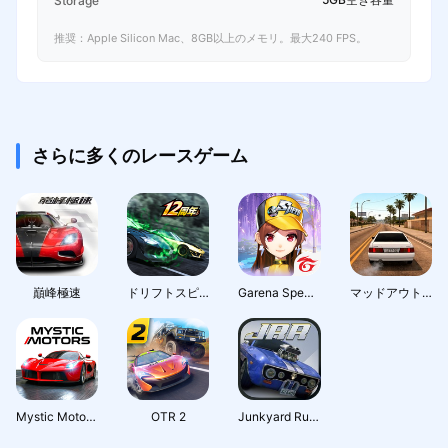
Storage
推奨：Apple Silicon Mac、8GB以上のメモリ。最大240 FPS。
さらに多くのレースゲーム
巔峰極速
ドリフトスピリッツ
Garena Speed Drifters
マッドアウト 2: ビッグシティ オンライン
Mystic Motors: Car Racing Game
OTR 2
Junkyard Rush Racing