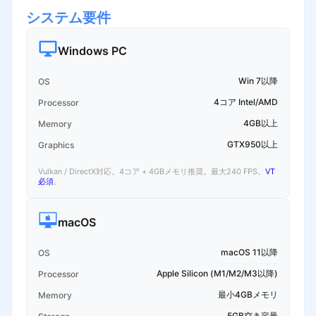
システム要件
Windows PC
Win 7以降
OS
4コア Intel/AMD
Processor
4GB以上
Memory
GTX950以上
Graphics
Vulkan / DirectX対応。4コア + 4GBメモリ推奨。最大240 FPS。
VT
必須
。
macOS
macOS 11以降
OS
Apple Silicon (M1/M2/M3以降)
Processor
最小4GBメモリ
Memory
5GB空き容量