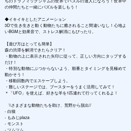
ちのトラフィックジャムの世界でパズルの達人になろう！世界中
の仲間たちと一緒にパズルを楽しもう！

◆イキイキとしたアニメーション

3Dで生き生きと動く動物たちに癒されること間違いなし！心地よ
いBGMと効果音で、ストレス解消にもぴったり。

【遊び方はとっても簡単】

森の渋滞を解消できたらクリア！

・動物の上に表示された矢印に従って、正しい方向にタップする
だけ！

・特別な動物にぶつからないよう、順番とタイミングを見極めて
動かそう！

・移動回数内でエスケープしよう。

・難しいステージでは、ブースターをうまく活用してみて！

＊「UFO」を使えば、好きな羊を1匹連れて行ってくれるよ！

　\\さまざまな動物たちを助け、荒野から脱出//

- 白猫

- もみじplaza

- モンスト

- ツムツム
