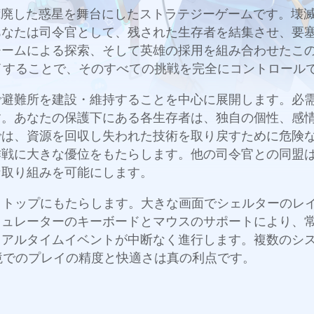
な霧に覆われた荒廃した惑星を舞台にしたストラテジーゲームで
あなたは司令官として、残された生存者を結集させ、要
チームによる探索、そして英雄の採用を組み合わせたこ
でプレイすることで、そのすべての挑戦を完全にコントロール
で避難所を建設・維持することを中心に展開します。必
す。あなたの保護下にある各生存者は、独自の個性、感
では、資源を回収し失われた技術を取り戻すために危険
作戦に大きな優位をもたらします。他の司令官との同盟
な取り組みを可能にします。
rvivalをPCデスクトップにもたらします。大きな画面でシェ
ミュレーターのキーボードとマウスのサポートにより、
リアルタイムイベントが中断なく進行します。複数のシ
C環境でのプレイの精度と快適さは真の利点です。