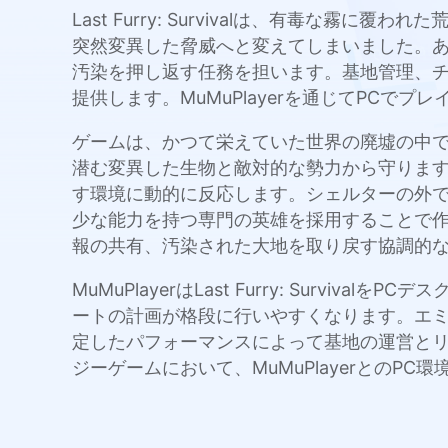
Last Furry: Survivalは、有毒
突然変異した脅威へと変えてしまいました。
汚染を押し返す任務を担います。基地管理、
提供します。MuMuPlayerを通じてPC
ゲームは、かつて栄えていた世界の廃墟の中
潜む変異した生物と敵対的な勢力から守りま
す環境に動的に反応します。シェルターの外
少な能力を持つ専門の英雄を採用することで
報の共有、汚染された大地を取り戻す協調的
MuMuPlayerはLast Furry: Su
ートの計画が格段に行いやすくなります。エ
定したパフォーマンスによって基地の運営と
ジーゲームにおいて、MuMuPlayerとのP