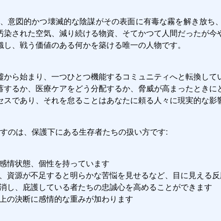
たが、意図的かつ壊滅的な陰謀がその表面に有毒な霧を解き放
汚染された空気、減り続ける物資、そてかつて人間だったが今
織し、戦う価値のある何かを築ける唯一の人物です。
墟から始まり、一つひとつ機能するコミュニティへと転換して
蓄するか、医療ケアをどう分配するか、脅威が高まったときに
セスであり、それを怠ることはあなたに頼る人々に現実的な影
ームと一線画すのは、保護下にある生存者たちの扱い方です:
感情状態、個性を持っています
、資源が不足すると明らかな苦悩を見せるなど、目に見える反
消し、庇護している者たちの忠誠心を高めることができます
上の決断に感情的な重みが加わります