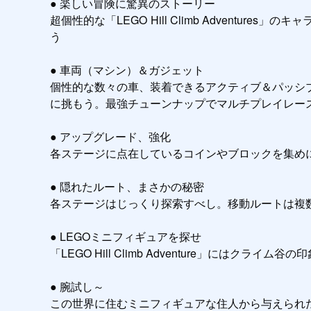
● 楽しい冒険に驚異のストーリー

超個性的な「LEGO Hill Climb Adven
う

● 車両（マシン）＆ガジェット 

個性的な数々の車、装着できるアクティブ＆パッシ
に挑もう。最強チューンナップでマルチプレイレース
● アップグレード、強化 

各ステージに点在しているコインやブロックを集めに
● 隠れたルート、まさかの秘密

各ステージはじっくり探索すべし。移動ルートは複数
● LEGOミニフィギュアを探せ

「LEGO Hill Climb Adventure」に
● 腕試し～

この世界に住むミニフィギュアな住人から与えられ