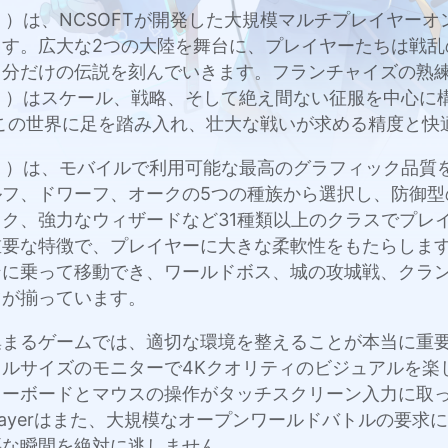
2M））は、NCSOFTが開発した大規模マルチプレイヤー
す。広大な2つの大陸を舞台に、プレイヤーたちは戦乱
分だけの伝説を刻んでいきます。フランチャイズの熟練
2M））はスケール、戦略、そして絶え間ない征服を中心に構築
この世界に足を踏み入れ、壮大な戦いが求める精度と快
2M））は、モバイルで利用可能な最高のグラフィック品質を
フ、ドワーフ、オークの5つの種族から選択し、防御型
ク、強力なウィザードなど31種類以上のクラスでプレ
要な特徴で、プレイヤーに大きな柔軟性をもたらします
ンに乗って移動でき、ワールドボス、城の攻城戦、クラ
ツが揃っています。
るゲームでは、適切な環境を整えることが本当に重要です。
込み、フルサイズのモニターで4Kクオリティのビジュアル
キーボードとマウスの操作がタッチスクリーン入力に取
layerはまた、大規模なオープンワールドバトルの要
要な瞬間を絶対に逃しません。