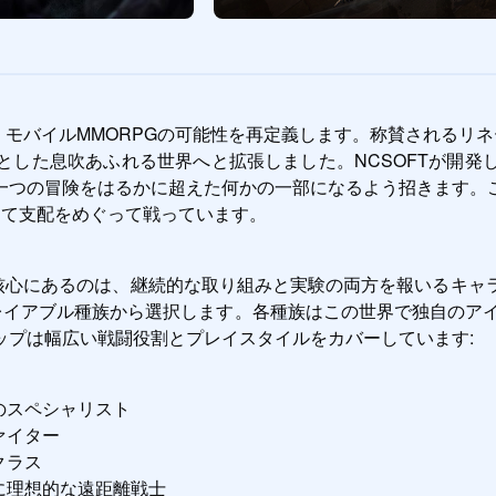
））は、モバイルMMORPGの可能性を再定義します。称賛される
とした息吹あふれる世界へと拡張しました。NCSOFTが開発
一つの冒険をはるかに超えた何かの一部になるよう招きます。
して支配をめぐって戦っています。
））の核心にあるのは、継続的な取り組みと実験の両方を報いる
レイアブル種族から選択します。各種族はこの世界で独自のアイ
ップは幅広い戦闘役割とプレイスタイルをカバーしています:
のスペシャリスト
ァイター
クラス
に理想的な遠距離戦士