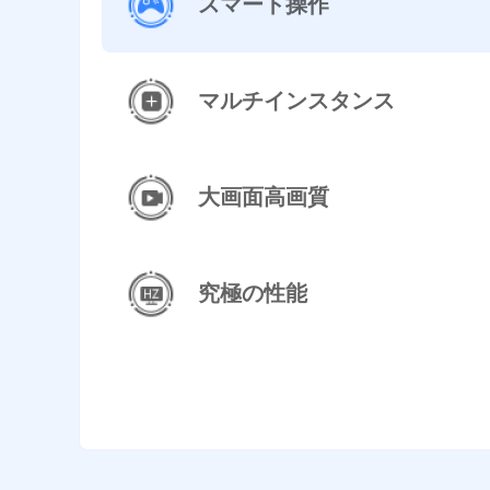
スマート操作
マルチインスタンス
大画面高画質
究極の性能