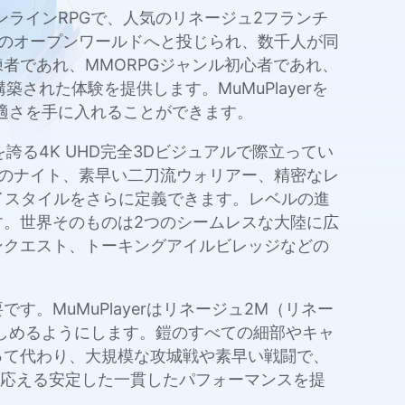
オンラインRPGで、人気のリネージュ2フランチ
のオープンワールドへと投じられ、数千人が同
者であれ、MMORPGジャンル初心者であれ、
された体験を提供します。MuMuPlayerを
適さを手に入れることができます。
誇る4K UHD完全3Dビジュアルで際立ってい
のナイト、素早い二刀流ウォリアー、精密なレ
イスタイルをさらに定義できます。レベルの進
。世界そのものは2つのシームレスな大陸に広
ンクエスト、トーキングアイルビレッジなどの
MuMuPlayerはリネージュ2M（リネー
を楽しめるようにします。鎧のすべての細部やキャ
って代わり、大規模な攻城戦や素早い戦闘で、
求に応える安定した一貫したパフォーマンスを提