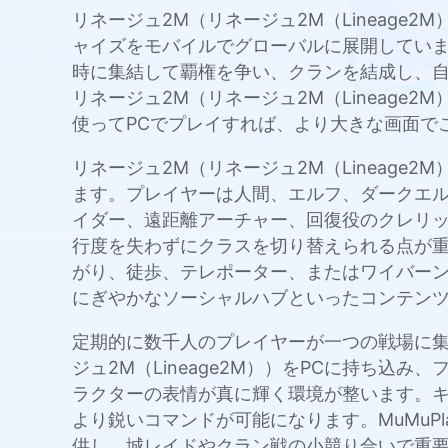
リネージュ2M（リネージュ2M（Lineage
ャイズをモバイルでグローバルに展開していま
時に集結して覇権を争い、クランを結成し、自
リネージュ2M（リネージュ2M（Lineage
使ってPCでプレイすれば、より大きな画面で
リネージュ2M（リネージュ2M（Lineage
ます。プレイヤーは人間、エルフ、ダークエル
イダー、遠距離アーチャー、回復役のクレリッ
行度を失わずにクラスを切り替えられる点が重
がり、徒歩、テレポーター、またはワイバー
にぎやかなソーシャルハブといったコンテン
定期的に数千人のプレイヤーが一つの戦場に集ま
ジュ2M（Lineage2M））をPCに持ち
ラクターの表情が真に輝く環境が整います。
より鋭いコマンドが可能になります。MuMuP
供し、城レイドやクラン戦の小競り合いで重