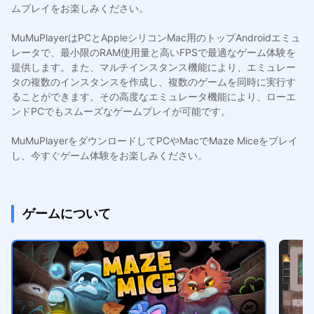
ムプレイをお楽しみください。
MuMuPlayerはPCとAppleシリコンMac用のトップAndroidエミュ
レータで、最小限のRAM使用量と高いFPSで最適なゲーム体験を
提供します。また、マルチインスタンス機能により、エミュレー
タの複数のインスタンスを作成し、複数のゲームを同時に実行す
ることができます。その高度なエミュレータ機能により、ローエ
ンドPCでもスムーズなゲームプレイが可能です。
MuMuPlayerをダウンロードしてPCやMacでMaze Miceをプレイ
し、今すぐゲーム体験をお楽しみください。
ゲームについて