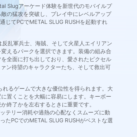
etal Slugアーケード体験を新世代のモバイルプ
る敵の猛攻を突破し、プレイ中にレベルアップ
PCでMETAL SLUG RUSHを起動すれ
ンでは反乱軍兵士、海賊、そして火星人エイリアン
を変えるパークを選択できます。装備の組み合
ツを全面に打ち出しており、愛されたピクセル
のファン待望のキャラクターたち、そして救出可
が求められるゲームで大きな優位性を得られます。大
置に置くことを大幅に容易にします。キーボー
続か終了かを左右するときに重要です。
もバッテリー消耗や過熱の心配なくスムーズに動
CでのMETAL SLUG RUSHがベストな選