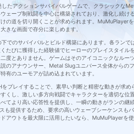
tentsが開発したアクションサバイバルゲームで、クラシックなM
いウェーブ制戦闘を中心に構築されており、激化し続け
を切り開くことが求められます。MuMuPlayerを通じて
り大きな画面で存分に楽しめます。
ッシャーの下でのサバイバルとビルド構築にあります。各ラ
抜くたびに獲得した経験値でヒーローのプレイスタイル
は二度とありません。ゲームはそのアイコニックなルー
のアナウンサー、Metal Slugユニバース全体から
ズ特有のユーモアが詰め込まれています。
LUG RUSHをプレイすることで、素早い判断と精密な動き
やすくし、激しい多方向戦闘でキャラクターを適切な位
比べてより高い応答性を提供し、一瞬の動きがランの継
ーマンスも提供するため、要求の高いウェーブシーケンス
トを最大限に活用したいなら、MuMuPlayerを使ったP