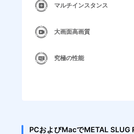
マルチインスタンス
大画面高画質
究極の性能
PCおよびMacでMETAL SL