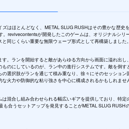
チャイズはほとんどなく、METAL SLUG RUSHはその豊か
revivecontentsが開発したこのゲームは、オリジナル
スと同じくらい重要な無限ウェーブ形式として再構築しました
ます。ランを開始すると敵があらゆる方向から画面に溢れ出し
のものにしているのが、ラン中の進行システムです。敵を倒す
らの選択肢がランを通じて積み重なり、徐々にそのセッション
的な火力や防御的な粘り強さを中心に構成されるかもしれませ
ムは混合し組み合わせられる幅広いギアを提供しており、特定
合うセットアップを発見することがMETAL SLUG RU