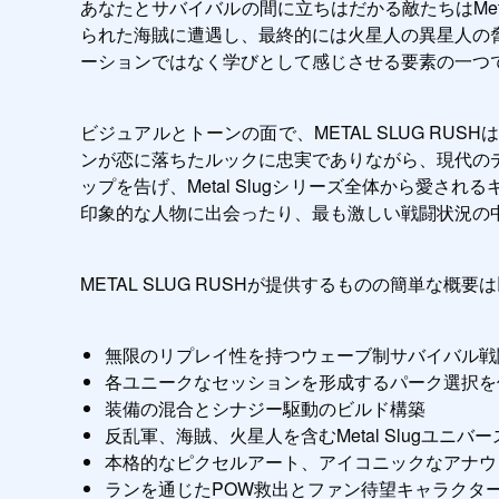
あなたとサバイバルの間に立ちはだかる敵たちはMet
られた海賊に遭遇し、最終的には火星人の異星人の
ーションではなく学びとして感じさせる要素の一つ
ビジュアルとトーンの面で、METAL SLUG R
ンが恋に落ちたルックに忠実でありながら、現代の
ップを告げ、Metal Slugシリーズ全体から愛
印象的な人物に出会ったり、最も激しい戦闘状況の
METAL SLUG RUSHが提供するものの簡単な概要
無限のリプレイ性を持つウェーブ制サバイバル戦
各ユニークなセッションを形成するパーク選択を
装備の混合とシナジー駆動のビルド構築
反乱軍、海賊、火星人を含むMetal Slugユニバ
本格的なピクセルアート、アイコニックなアナウ
ランを通じたPOW救出とファン待望キャラクタ