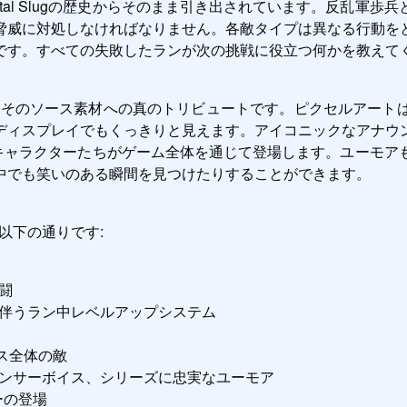
al Slugの歴史からそのまま引き出されています。反乱軍
脅威に対処しなければなりません。各敵タイプは異なる行動を
です。すべての失敗したランが次の挑戦に役立つ何かを教えて
USHはそのソース素材への真のトリビュートです。ピクセルア
ディスプレイでもくっきりと見えます。アイコニックなアナウ
されるキャラクターたちがゲーム全体を通じて登場します。ユー
中でも笑いのある瞬間を見つけたりすることができます。
は以下の通りです:
闘
伴うラン中レベルアップシステム
ース全体の敵
ンサーボイス、シリーズに忠実なユーモア
ーの登場