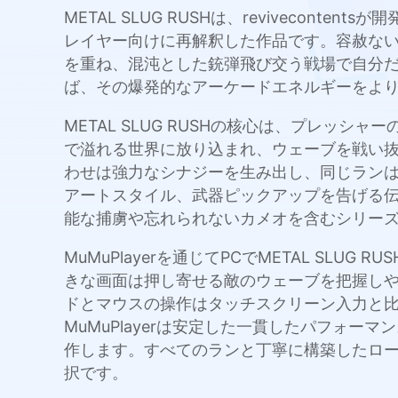
METAL SLUG RUSHは、revivecon
レイヤー向けに再解釈した作品です。容赦な
を重ね、混沌とした銃弾飛び交う戦場で自分だけの道
ば、その爆発的なアーケードエネルギーをよ
METAL SLUG RUSHの核心は、プレ
で溢れる世界に放り込まれ、ウェーブを戦い
わせは強力なシナジーを生み出し、同じラン
アートスタイル、武器ピックアップを告げる伝説
能な捕虜や忘れられないカメオを含むシリー
MuMuPlayerを通じてPCでMETAL S
きな画面は押し寄せる敵のウェーブを把握し
ドとマウスの操作はタッチスクリーン入力と
MuMuPlayerは安定した一貫したパフォ
作します。すべてのランと丁寧に構築したロードアウ
択です。