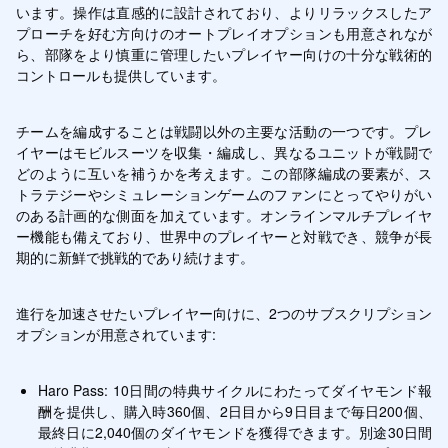
います。操作は直感的に設計されており、よりリラックスしたア
プローチを好む方向けのオートプレイオプションも用意されなが
ら、部隊をより慎重に管理したいプレイヤー向けの十分な戦術的
コントロールも提供しています。
チームを編成することは戦闘以外の主要な活動の一つです。プレ
イヤーはモビルスーツを収集・編成し、異なるユニットが戦闘で
どのように互いを補うかを考えます。この部隊編成の要素が、ス
トラテジーやシミュレーションゲームのファンにとってやりがい
のある計画的な側面を加えています。オンラインマルチプレイヤ
ー機能も備えており、世界中のプレイヤーと対戦でき、競争が長
期的に新鮮で挑戦的であり続けます。
進行を加速させたいプレイヤー向けに、2つのサブスクリプション
オプションが用意されています:
Haro Pass: 10日間の特典サイクルにわたってダイヤモンド報
酬を提供し、購入時360個、2日目から9日目まで毎日200個、
最終日に2,040個のダイヤモンドを獲得できます。別途30日間