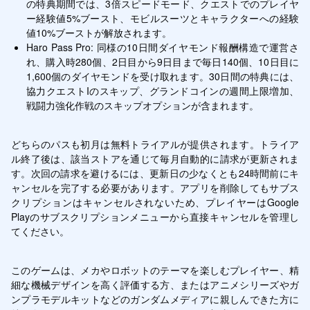
の特典期間では、3倍スピードモード、クエストでのプレイヤ
ー経験値5%ブースト、モビルスーツとキャラクターへの経験
値10%ブーストが解放されます。
Haro Pass Pro: 同様の10日間ダイヤモンド報酬構造で運営さ
れ、購入時280個、2日目から9日目まで毎日140個、10日目に
1,600個のダイヤモンドを受け取れます。30日間の特典には、
協力クエストIのスキップ、グランドコインの週間上限増加、
戦闘力強化作戦のスキップオプションが含まれます。
どちらのパスも初月は無料トライアルが提供されます。トライア
ル終了後は、該当ストアを通じて毎月自動的に請求が更新されま
す。次回の請求を避けるには、更新日の少なくとも24時間前にキ
ャンセルを完了する必要があります。アプリを削除してもサブス
クリプションはキャンセルされないため、プレイヤーはGoogle 
Playのサブスクリプションメニューから直接キャンセルを管理し
てください。
このゲームは、メカやロボットのテーマを楽しむプレイヤー、精
細な機械デザインを高く評価する方、またはアニメシリーズやガ
ンプラモデルキットなどのガンダムメディアに親しんできた方に