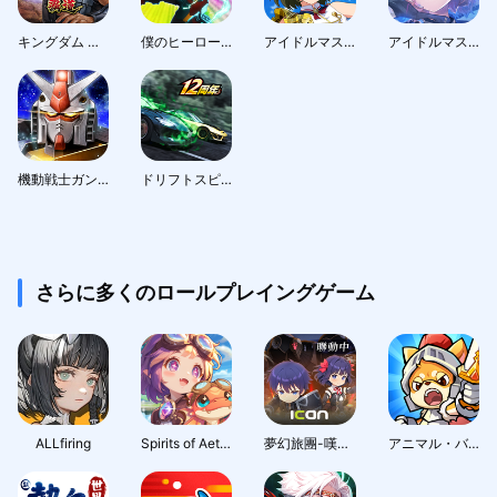
キングダム 覇道
僕のヒーローアカデミア ULTRA IMPACT
アイドルマスター ミリオンライブ！ シアターデイズ
アイドルマスターシャイニーカラーズ SongforPrism
機動戦士ガンダム U.C. ENGAGE
ドリフトスピリッツ
さらに多くのロールプレイングゲーム
ALLfiring
Spirits of Aetheria
夢幻旅團-嘆氣的亡靈想隱退聯動
アニマル・バスターズ