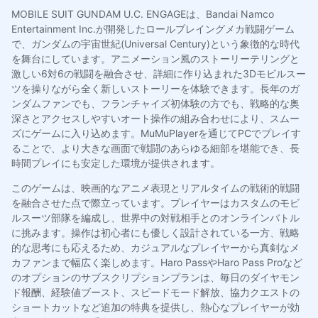
MOBILE SUIT GUNDAM U.C. ENGAGEは、Bandai Namco
Entertainment Inc.が開発したロールプレイングメカ戦闘ゲーム
で、ガンダムの宇宙世紀(Universal Century)という象徴的な時代
を舞台にしています。アニメーション風のストーリーテリングと
激しい6対6の戦闘を融合させ、詳細に作り込まれた3Dモビルスー
ツを操りながら全く新しいストーリーを体験できます。長年のガ
ンダムファンでも、フランチャイズ初体験の方でも、戦略的な奥
深さとアクセスしやすいオート操作の組み合わせにより、スムー
ズにゲームに入り込めます。MuMuPlayerを通じてPCでプレイす
ることで、より大きな画面で戦闘のあらゆる細部を堪能でき、長
時間プレイにも安定した環境が提供されます。
このゲームは、映画的なアニメ表現とリアルタイムの戦術的戦闘
を融合させた点で際立っています。プレイヤーはカスタムのモビ
ルスーツ部隊を編成し、世界中の対戦相手とのオンラインバトル
に挑みます。操作は初心者にも優しく設計されている一方、戦略
的な思考にも応えるため、カジュアルなプレイヤーから真剣なメ
カファンまで幅広く楽しめます。Haro PassやHaro Pass Proなど
のオプションのサブスクリプションプランは、毎日のダイヤモン
ド報酬、経験値ブースト、スピードモード解放、協力クエストの
ショートカットなど追加の特典を提供し、熱心なプレイヤーが効