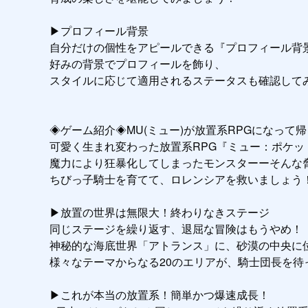
▶プロフィール背景

自分だけの個性をアピールできる『プロフィール背景
好みの背景でプロフィールを飾り、

スタイルに応じて適用されるステータスも確認してみ
◈ゲーム紹介◈MU(ミュー)が放置系RPGになって帰
可愛く生まれ変わった放置系RPG『ミュー：ポケット
魔力により狂暴化してしまったモンスターーそんな脅
ちびっ子騎士を育てて、ロレンシアを救いましょう！
▶放置の世界は無限大！終わりなきステージ

同じステージを繰り返す、退屈な冒険はもうやめ！

神秘的な海底世界「アトランス」に、砂漠の中央に位
様々なテーマからなる20のエリアが、騎士団長を待っ
▶これが本当の放置系！簡単かつ爆速成長！
