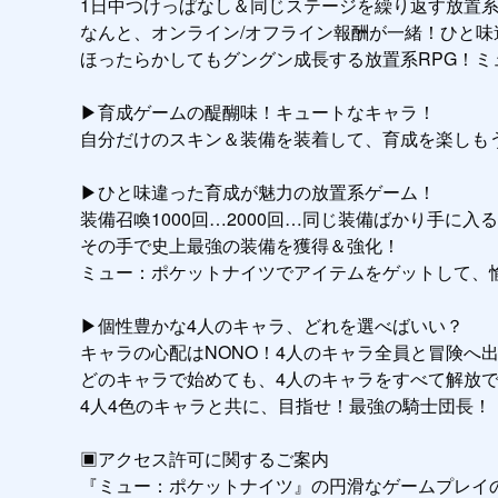
1日中つけっぱなし＆同じステージを繰り返す放置系
なんと、オンライン/オフライン報酬が一緒！ひと味
ほったらかしてもグングン成長する放置系RPG！ミ
▶育成ゲームの醍醐味！キュートなキャラ！

自分だけのスキン＆装備を装着して、育成を楽しもう
▶ひと味違った育成が魅力の放置系ゲーム！

装備召喚1000回…2000回…同じ装備ばかり手に入
その手で史上最強の装備を獲得＆強化！

ミュー：ポケットナイツでアイテムをゲットして、愉(
▶個性豊かな4人のキャラ、どれを選べばいい？

キャラの心配はNONO！4人のキャラ全員と冒険へ出
どのキャラで始めても、4人のキャラをすべて解放で
4人4色のキャラと共に、目指せ！最強の騎士団長！

▣アクセス許可に関するご案内

『ミュー：ポケットナイツ』の円滑なゲームプレイ