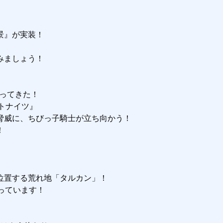
』が実装！

ましょう！

ってきた！

ナイツ』

威に、ちびっ子騎士が立ち向かう！



置する荒れ地「タルカン」！

ています！
