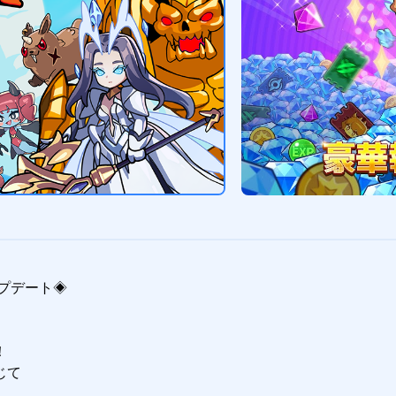
プデート◈



て
