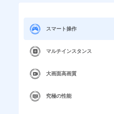
スマート操作
マルチインスタンス
大画面高画質
究極の性能