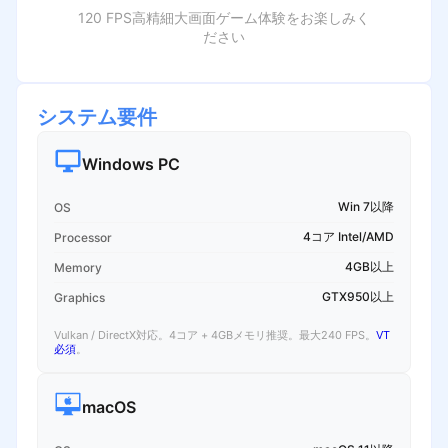
120 FPS高精細大画面ゲーム体験をお楽しみく
ださい
システム要件
Windows PC
Win 7以降
OS
4コア Intel/AMD
Processor
4GB以上
Memory
GTX950以上
Graphics
Vulkan / DirectX対応。4コア + 4GBメモリ推奨。最大240 FPS。
VT
必須
。
macOS