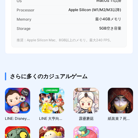
macOS 11以降
OS
Apple Silicon (M1/M2/M3以降)
Processor
最小4GBメモリ
Memory
5GB空き容量
Storage
推奨：Apple Silicon Mac、8GB以上のメモリ。最大240 FPS。
さらに多くのカジュアルゲーム
LINE: Disney Tsum Tsum
LINE 大亨向前衝
霹靂蘑菇
紙装束 7 死の絆