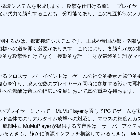
る循環システムを形成します。攻撃を仕掛ける前に、プレイヤ
ない兵力で勝利することも十分可能であり、この相互抑制のメ
区別するのは、都市接続システムです。王城や帝国の都・洛陽
目標への道を開く必要があります。これにより、各勝利が次の
期的な攻撃性だけでなく、長期的な計画こそが最終的に誰がマ
れるクロスサーバーイベントは、ゲームの社会的要素と競争的
拠点を守り、膨大な数のプレイヤーが同時に参加する戦いで覇
功への報酬は帝国の幅広い発展において真の重みを持ちます。
プレイヤーにとって、MuMuPlayerを通じてPCでゲー
ルド全体でのリアルタイム攻撃への対応は、マウスの精度とカ
戦闘中にMuMuPlayerが提供する安定性は、サーバーアク
るときも、静かに資源インフラを構築しているときも、MuMuP