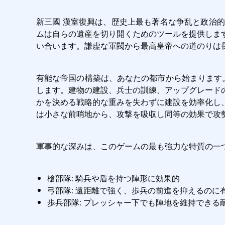
新三國 漢室復興は、歴史上最も著名な争乱と政治
ムは自らの遺産を切り開くためのツールを提供しま
い合います。謙虚な軍閥から最高皇帝への道のりは
有能な帝国の構築は、あなたの都市から始まります
します。建物の建設、兵士の訓練、アップグレード
かを決める戦略的な重みを失わずに建設を効率化し
は小さな前哨地から、攻撃を吸収し同等の効果で攻
軍事的な深みは、このゲームの最も強力な特質の一つ
槍部隊: 騎兵や盾を持つ陣形に効果的
弓部隊: 遠距離で強く、歩兵の前進を抑えるのに
歩兵部隊: プレッシャー下でも陣地を維持できる