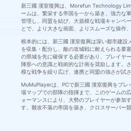
新三國 漢室復興は、Morefun Technol
ームは、繁栄する帝国を一から築き、強力な
管理し、同盟を結び、大規模な戦場キャンペーン
とで、より大きな画面、よりスムーズな操作
根本的には、新三國 漢室復興は深い都市建設
を収集・配分し、敵の攻城戦に耐えられる要
の県城を先に確保する必要があり、プレイヤー
陣形への意識と戦術的な計画を奨励します。
模な戦争を繰り広げ、連携と同盟の強さが試
MuMuPlayerは、PCで新三國 漢室復
場マップでの部隊の指揮まで、このゲームの広い
ォーマンスにより、大勢のプレイヤーが参加
す。難攻不落の帝国を築き、クロスサーバー競争