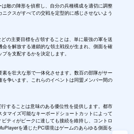
ーは敵の陣形を偵察し、自分の兵種構成を適切に調整
カニクスがすべての交戦を定型的に感じさせないよう
などの主要目標を占領することは、単に最強の軍を送
機会を解放する連鎖的な領土戦役が生まれ、側面を確
ップを支配するかを決定します。
要素を壮大な形で一体化させます。数百の部隊がサー
権を争います。これらのイベントは同盟メンバー間の
ムを実行することは意味のある優位性を提供します。都市
スタマイズ可能なキーボードショートカットによって
ティビティがピークに達しても接続を維持し、コントロ
layerを通じたPC環境はゲームのあらゆる側面を