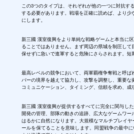
この3つのタイプは、それぞれが他の一つに対抗す
する必要があります。戦場を正確に読めば、より少
にします。
新三國 漢室復興をより単純な戦略ゲームと本当に
ることではありません。まず周辺の県城を制圧して
保せずに急いで進軍すると危険にさらされます。短
最高レベルの競争において、両軍覇権争奪戦と呼ば
バーの境界を越えて協力し、攻撃を調整し、重要な
コミュニケーション、タイミング、信頼を求め、成
新三國 漢室復興が提供するすべてに完全に関与したい
開発の管理、部隊の動きの追跡、広大なゲームワー
はるかに自然になります。大規模なマルチプレイヤー
ールを保てることを意味します。同盟戦争の最中にい