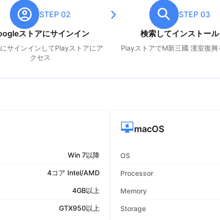
STEP 02
STEP 03
oogleストアにサインイン
検索してインストール
leにサインインしてPlayストアにア
PlayストアでM
新三國 漢室復興
クセス
macOS
Win 7以降
OS
4コア Intel/AMD
Processor
4GB以上
Memory
GTX950以上
Storage