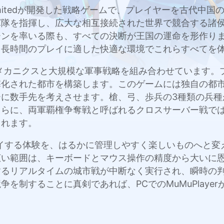
ogy Limitedが開発した戦略ゲームで、プレイヤーを
軍隊を指揮し、広大な相互接続された世界で競合する諸
を率いる際も、すべての決断が王国の運命を形作ります。M
、長時間のプレイに適した快適な環境でこれらすべてを
メカニクスと大規模な軍事戦略を組み合わせています。
塞化された都市を構築します。このゲームには独自の都
に数手先を考えさせます。槍、弓、歩兵の3種類の兵種
さらに、両軍覇権争奪戦と呼ばれるクロスサーバー戦で
されます。
興をプレイする体験を、はるかに管理しやすく楽しいものへ
範囲は、キーボードとマウス操作の精度から大いに恩恵を
するリアルタイムの城市戦が中断なく実行され、瞬時の
を制することに真剣であれば、PCでのMuMuPlaye