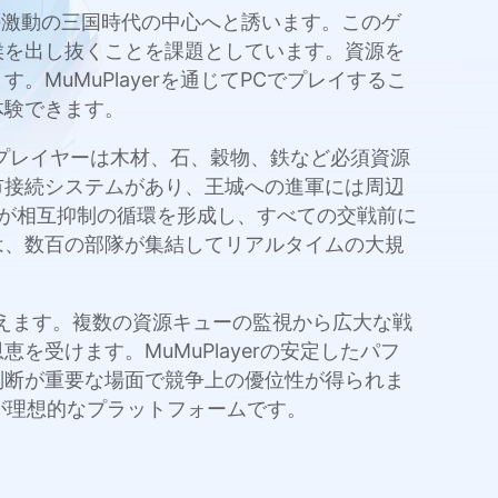
古代中国の激動の三国時代の中心へと誘います。このゲ
侯を出し抜くことを課題としています。資源を
uMuPlayerを通じてPCでプレイするこ
体験できます。
プレイヤーは木材、石、穀物、鉄など必須資源
市接続システムがあり、王城への進軍には周辺
が相互抑制の循環を形成し、すべての交戦前に
は、数百の部隊が集結してリアルタイムの大規
と変えます。複数の資源キューの監視から広大な戦
受けます。MuMuPlayerの安定したパフ
判断が重要な場面で競争上の優位性が得られま
rが理想的なプラットフォームです。