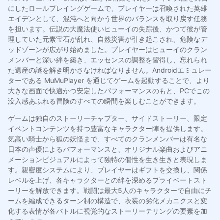
にしたロールプレイングゲームで、プレイヤーは召喚された英雄
エイデンとして、混沌へと向かう世界のバランスを取り戻す任務
を担います。伝説の大魔法使いヒューイの失踪後、かつて彼が管
理していた元素宝石が乱れ、自然災害が引き起こされ、危険なデ
ッドゾーンが広がり始めました。プレイヤーはヒューイのクラン
メンバーと深い絆を築き、エッセンスの調整を習得し、忘れられ
た遺産の謎を解き明かさなければなりません。Androidエミュレー
ターである MuMuPlayer を通じてゲームを起動することで、より
大きな画面で快適かつ安定したパフォーマンスのもと、PCでこの
没入感あふれる冒険のすべての瞬間を楽しむことができます。
ゲームは独自のストーリーチャプター、サイドストーリー、限定
イベントコンテンツを持つ豊富なキャラクター陣を提供します。
気高い騎士から狐の妖怪まで、すべてのクランメンバーは有名な
日本の声優によるパフォーマンスと、オリジナル楽曲およびアニ
メーションビジュアルによって独特の個性を生き生きと表現しま
す。親密度システムにより、プレイヤーはギフトを交換し、関係
レベルを上げ、各キャラクターとの絆を深めるプライベートスト
ーリーを解放できます。戦闘は最大5人のキャラクターで自由にチ
ームを編成できるターン制の構造で、衣装の劣化メカニクスと変
化する表情が各バトルに視覚的なストーリーテリングの要素を加