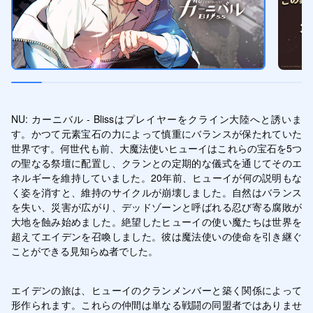
NU: カーニバル - Blissはプレイヤーをクライン大陸へと誘いま
す。かつて元素宝石の力によって慎重にバランスが保たれていた
世界です。何世代も前、大魔法使いヒューイはこれらの宝石を5つ
の聖なる祭壇に配置し、クランとの定期的な儀式を通じてそのエ
ネルギーを維持していました。20年前、ヒューイが何の説明もな
く姿を消すと、維持のサイクルが崩壊しました。自然はバランス
を失い、災害が広がり、デッドゾーンと呼ばれる忍び寄る腐敗が
大地を蝕み始めました。絶望したヒューイの使い魔たちは世界を
超えてエイデンを召喚しました。彼は魔法使いの使命を引き継ぐ
ことができる見知らぬ者でした。
エイデンの旅は、ヒューイのクランメンバーと築く関係によって
形作られます。これらの仲間は単なる戦闘の同盟者ではありませ