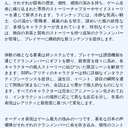
ん。それぞれが固有の歴史、個性、感情の深みを持ち、ゲーム全
体に織り込まれた専用のストーリーチャプターやサイドストーリ
ーを通じて探求されます。ラインナップには、冷静な気高い騎
士、心の温かい聖職者、威厳のある領主、謎めいた狐の妖怪な
ど、多様なキャラクターが含まれています。特別なイベントで
は、独自の衣装と固有のストーリーを持つ追加のクランメンバー
が登場し、プレイヤーに継続的な新コンテンツを提供します。
体験の核となる要素は絆システムです。プレイヤーは誘惑機能を
通じてクランメンバーにギフトを贈り、親密度を徐々に高め、各
キャラクターの個人ストーリーに結びついた限定シーンを解放で
きます。SSRレアリティのキャラクターは特に詳細なインタラク
ティブシーケンスを提供し、誕生日、イベント、節目の瞬間を通
じて関係が深まるにつれ、会話はより豊かで個人的なものになり
ます。すべてのキャラクターは完全にアニメーション化されてお
り、インタラクションの場所に応じて異なる反応を示し、衣装の
表現はレアリティと親密度に基づいて変化します。
オーディオ表現はゲーム最大の強みの一つです。著名な日本の声
優陣がそれぞれのクランメンバーに命を吹き込み、個性のコント