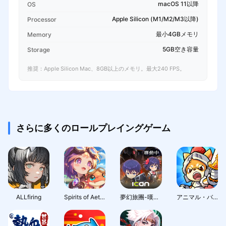
macOS 11以降
OS
Apple Silicon (M1/M2/M3以降)
Processor
最小4GBメモリ
Memory
5GB空き容量
Storage
推奨：Apple Silicon Mac、8GB以上のメモリ。最大240 FPS。
さらに多くのロールプレイングゲーム
ALLfiring
Spirits of Aetheria
夢幻旅團-嘆氣的亡靈想隱退聯動
アニマル・バスターズ