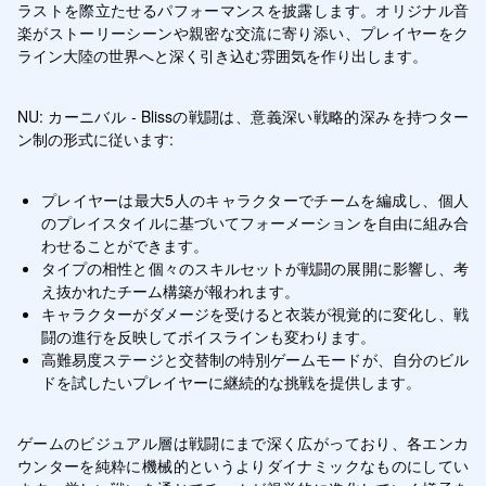
ラストを際立たせるパフォーマンスを披露します。オリジナル音
楽がストーリーシーンや親密な交流に寄り添い、プレイヤーをク
ライン大陸の世界へと深く引き込む雰囲気を作り出します。
NU: カーニバル - Blissの戦闘は、意義深い戦略的深みを持つター
ン制の形式に従います:
プレイヤーは最大5人のキャラクターでチームを編成し、個人
のプレイスタイルに基づいてフォーメーションを自由に組み合
わせることができます。
タイプの相性と個々のスキルセットが戦闘の展開に影響し、考
え抜かれたチーム構築が報われます。
キャラクターがダメージを受けると衣装が視覚的に変化し、戦
闘の進行を反映してボイスラインも変わります。
高難易度ステージと交替制の特別ゲームモードが、自分のビル
ドを試したいプレイヤーに継続的な挑戦を提供します。
ゲームのビジュアル層は戦闘にまで深く広がっており、各エンカ
ウンターを純粋に機械的というよりダイナミックなものにしてい