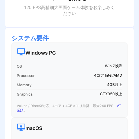
120 FPS高精細大画面ゲーム体験をお楽しみく
ださい
システム要件
Windows PC
Win 7以降
OS
4コア Intel/AMD
Processor
4GB以上
Memory
GTX950以上
Graphics
Vulkan / DirectX対応。4コア + 4GBメモリ推奨。最大240 FPS。
VT
必須
。
macOS