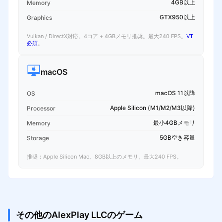
4GB以上
Memory
GTX950以上
Graphics
Vulkan / DirectX対応。4コア + 4GBメモリ推奨。最大240 FPS。
VT
必須
。
macOS
macOS 11以降
OS
Apple Silicon (M1/M2/M3以降)
Processor
最小4GBメモリ
Memory
5GB空き容量
Storage
推奨：Apple Silicon Mac、8GB以上のメモリ。最大240 FPS。
その他のAlexPlay LLCのゲーム