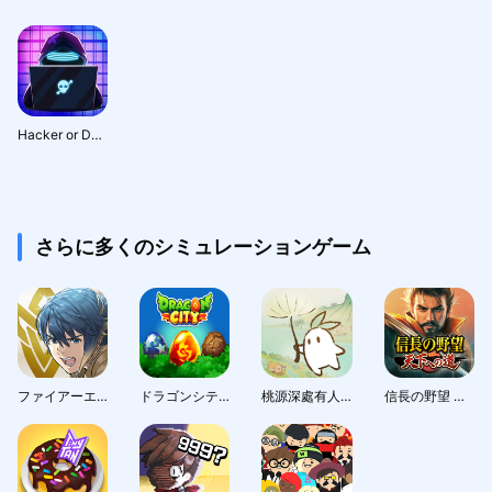
Hacker or Dev Tycoon? Tap Sim
さらに多くのシミュレーションゲーム
ファイアーエムブレム ヒーローズ
ドラゴンシティ (Dragon City)
桃源深處有人家 - 1.5周年慶
信長の野望 天下への道