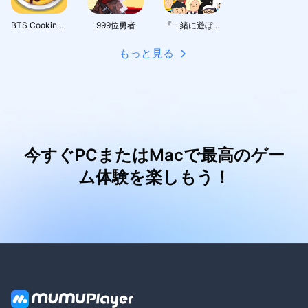
BTS Cooking On
999位勇者
『一緒に遊ぼう』：アバターで広がるソーシャルワールド
もっと見る
今すぐPCまたはMacで最高のゲー
ム体験を楽しもう！