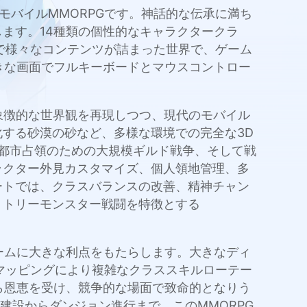
持ち込む大規模モバイルMMORPGです。神話的な伝承に満ち
ます。14種類の個性的なキャラクタークラ
まで様々なコンテンツが詰まった世界で、ゲーム
り大きな画面でフルキーボードとマウスコントロー
象徴的な世界観を再現しつつ、現代のモバイル
する砂漠の砂など、多様な環境での完全な3D
、都市占領のための大規模ギルド戦争、そして戦
ラクター外見カスタマイズ、個人領地管理、多
ートでは、クラスバランスの改善、精神チャン
リトリーモンスター戦闘を特徴とする
スケールのゲームに大きな利点をもたらします。大きなディ
ドマッピングにより複雑なクラススキルローテー
ら恩恵を受け、競争的な場面で致命的となりう
地建設からダンジョン進行まで、このMMORPG