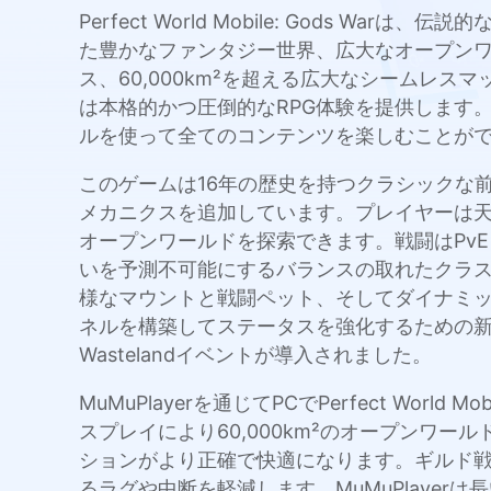
Perfect World Mobile: Gods W
た豊かなファンタジー世界、広大なオープンワ
ス、60,000km²を超える広大なシームレ
は本格的かつ圧倒的なRPG体験を提供します。
ルを使って全てのコンテンツを楽しむことが
このゲームは16年の歴史を持つクラシックな
メカニクスを追加しています。プレイヤーは天
オープンワールドを探索できます。戦闘はPv
いを予測不可能にするバランスの取れたクラ
様なマウントと戦闘ペット、そしてダイナミ
ネルを構築してステータスを強化するための
Wastelandイベントが導入されました。
MuMuPlayerを通じてPCでPerfect Wo
スプレイにより60,000km²のオープンワ
ションがより正確で快適になります。ギルド戦
るラグや中断を軽減します。MuMuPlaye