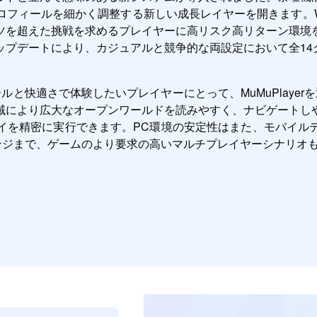
フィールを細かく調整する新しい成長レイヤーを開きます。Was
ツを超えた挑戦を求めるプレイヤーに高リスク高リターン環境
ップデートにより、カジュアルと競争的な両設定において全14
で体験したいプレイヤーにとって、MuMuPlayerを通じてPCでPer
域により広大なオープンワールドを読みやすく、ナビゲートし
イを精密に実行できます。PC環境の安定性はまた、モバイル
ャレンジまで、ゲームのより要求の高いマルチプレイヤーシナリオ