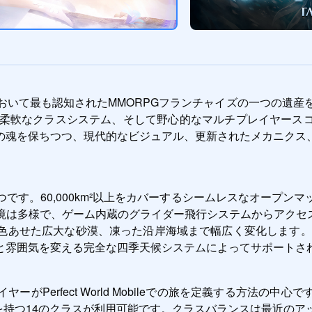
rは、ゲームの歴史において最も認知されたMMORPGフランチャイズの
タジー設定、柔軟なクラスシステム、そして野心的なマルチプレイ
の魂を保ちつつ、現代的なビジュアル、更新されたメカニクス
です。60,000km²以上をカバーするシームレスなオープン
は多様で、ゲーム内蔵のグライダー飛行システムからアクセスでき
色あせた広大な砂漠、凍った沿岸海域まで幅広く変化します。
と雰囲気を変える完全な四季天候システムによってサポートさ
がPerfect World Mobileでの旅を定義する方法の
割を持つ14のクラスが利用可能です。クラスバランスは最近の