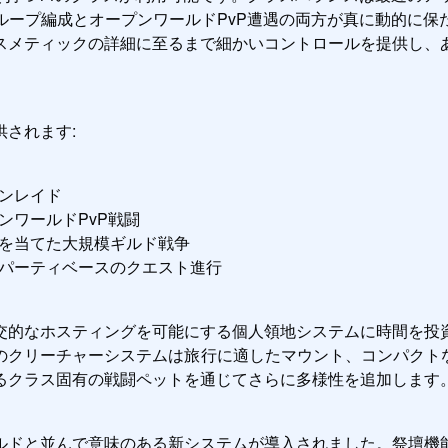
ループ編成とオープンワールドPvP遭遇の両方が真に動的に保
スメティックの詳細に至るまで細かいコントロールを提供し、
されます:
ンレイド
ンワールドPvP戦闘
に焦点を当てた大規模ギルド戦争
パーティベースのクエスト進行
交的なホスティングを可能にする個人領地システムに時間を投
クリーチャーシステムは旅行に適したマウント、コンパクトな戦闘
るクラス固有の戦闘ペットを通じてさらに多様性を追加します
ルドと並んで意味のある新システムが導入されました。祭壇機