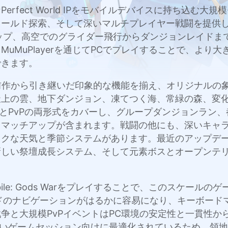
arは、伝説的なPerfect World IPをモバイルデバイスに
ールド探索、そして深いマルチプレイヤー戦闘を提供し
スマップ、高空でのグライダー飛行からダンジョンレイド
MuMuPlayerを通じてPCでプレイすることで、よ
できます。
前作から引き継いだ印象的な機能を揃え、オリジナルの
上の雲、地下ダンジョン、凍てつく海、常緑の森、変化
EとPvPの両形式をカバーし、グループダンジョンラン
スマッチアップが含まれます。戦闘の他にも、深いキャ
ックな天気と季節システムがあります。最近のアップデ
新しい祭壇成長システム、そして元素ボスとオープンテ
rld Mobile: Gods Warをプレイすることで、この
ールドのナビゲーションがはるかに容易になり、キーボー
争と大規模PvPイベントはPC環境の安定性と一貫性か
rは長いゲームセッション向けに最適化されているため、領