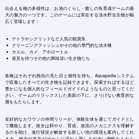
出会える種の多様性は、お池のくらし - 癒しの魚育成ゲームの最
大の魅力の一つです。このゲームには実在する淡水野生生物が幅
広く登場します：
テトラやシクリッドなど人気の観賞魚
クリーニングフィッシュやその他の専門的な淡水種
カエル、カメ、アホロートル
発見を待つその他の興味深い生き物たち
各種はそれぞれ独自の見た目と個性を持ち、Aquapediaシステム
で収集したすべての生き物を記録できます。探索すればするほど
豊かになる個人的なフィールドガイドのようなものと思ってくだ
さい。ゲームのリラックスした表面の下に、さりげない教育的な
層をもたらします。
友好的なカワウソの仲間リリーが、体験全体を通じてガイドとし
て機能します。彼女は餌やり、育成、放流のメカニクスを理解す
るのを助け、進行状況が解放する新しい池の環境も案内してくれ
ます。彼女の存在がゲームに温かく親しみやすい個性をもたら