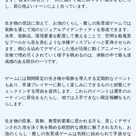
し、居心地よいトーンによく合っています。
生き物の世話に加えて、お池のくらし - 癒しの魚育成ゲームでは
装飾を通じて池のビジュアルアイデンティティを形成できます。
水草、装飾品、環境要素を配置して整えることで、空間を殺風景
なプールから息を呑むような水棲ディスプレイへと変身させられ
ます。精心を込めてデザインした池が活発に動くアニメーション
生物で埋め尽くされていく様子を眺めるのは、体験の中で最も達
成感のある部分の一つです。
ゲームには期間限定の生き物や装飾を導入する定期的なイベント
もあり、常連プレイヤーに新しく楽しみにできるものと頻繁にチ
ェックインする理由を提供します。これらのイベントは通常のル
ーティンに変化をもたらし、他では入手できない限定報酬をもた
らします。
生き物の収集、装飾、教育的要素に惹かれる方も、美しくデザイ
ンされた池を泳ぐ魚を眺める瞑想的な感覚に魅了される方も、お
池のくらし - 癒しの魚育成ゲームは気軽に始められて手放せな