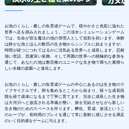
お池のくらし - 癒しの魚育成ゲームで、穏やかさと色彩に溢れた
世界へ足を踏み入れましょう。この淡水シミュレーションゲーム
では、生命が宿る魔法の池の管理人として役割を担います。体験
は静かな池とほんの数匹の生き物からシンプルに始まりますが、
時間が経つにつれてはるかに活気ある世界へと成長します。忍耐
強い世話、思慮深い装飾、そして周囲の世界への積極的な参加を
通じて、あなたの池は数百種のユニークな生き物で満ちた素晴ら
しい水棲の楽園へと進化します。
お池のくらし - 癒しの魚育成ゲームの中心にあるのは生き物のラ
イフサイクルです。卵を集めるところから始まり、様々な成長段
階を経て成体になるまで丁寧に育てます。完全に成長した生き物
は大河川へと放流される準備が整い、旅を完結させながら新しい
生き物のためのスペースを作ります。孵化、育成、放流というこ
のループが、長時間のプレイを通じて常に新鮮に感じさせる満足
のいく目的感をゲームに与えます。