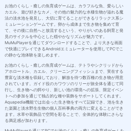
お池のくらし - 癒しの魚育成ゲームは、カラフルな魚、愛らしい
カエル、遊び好きなカメ、その他の魅力的な水棲生物が溢れる魔
法の淡水池を発見し、大切に育てることができるリラックス系シ
ミュレーションゲームです。卵から成体まで生き物を集めて育
て、その後に自然へと放流するという、やりがいのある飼育と発
見のサイクルを中心とした穏やかなリズムが魅力です。
MuMuPlayerを通じてダウンロードすることで、より大きな画面
で快適にプレイできるAndroidエミュレーターを使用してPCでこ
の静かな池体験を楽しめます。
お池のくらし - 癒しの魚育成ゲームは、テトラやシクリッドから
アホロートル、カエル、クリーニングフィッシュまで、実在する
豊富な淡水種を収録しており、解放を待つ数百種の生き物が用意
されています。ガイド役のカワウソのリリーが旅全体を通じて同
行し、生き物への餌やり、新しい池の環境への拡張、限定イベン
トへの参加を通じて独占的な種や装飾をサポートしてくれます。
Aquapedia機能では出会った生き物をすべて記録でき、池を生き
た楽園と淡水野生生物の個人百科事典の両方に変えることができ
ます。水草や装飾品で空間を彩ることで、全体的な体験にさらな
る満足感が加わります。
MuMuPlayerを通じてPCでお池のくらし - 癒しの魚育成ゲームを