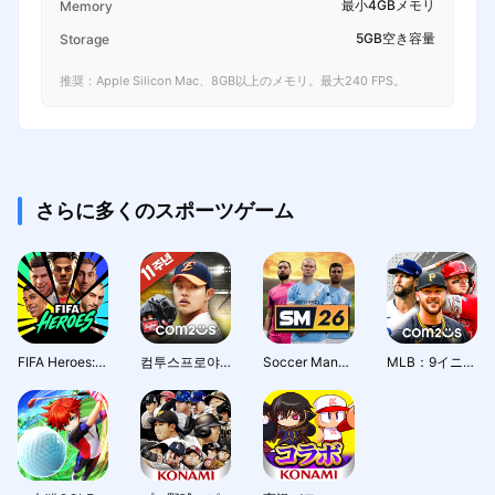
最小4GBメモリ
Memory
5GB空き容量
Storage
推奨：Apple Silicon Mac、8GB以上のメモリ。最大240 FPS。
さらに多くのスポーツゲーム
FIFA Heroes: Football Action
컴투스프로야구2026
Soccer Manager 2025 -サッカー
MLB：9イニングス26