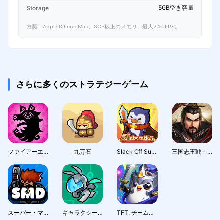
5GB空き容量
Storage
推奨：Apple Silicon Mac、8GB以上のメモリ。最大240 FPS。
さらに多くのストラテジーゲーム
ファイアーエムブレム シャドウズ
九万石
Slack Off Survivor
三国志王戦 - 渡邉義浩教授、絶賛の話題作
スーパー・マリーン・ディフェンス
ギャラクシーガード
TFT: チームファイト タクティクス