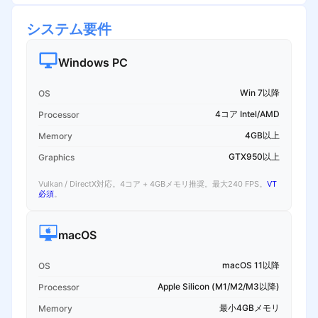
システム要件
Windows PC
Win 7以降
OS
4コア Intel/AMD
Processor
4GB以上
Memory
GTX950以上
Graphics
Vulkan / DirectX対応。4コア + 4GBメモリ推奨。最大240 FPS。
VT
必須
。
macOS
macOS 11以降
OS
Apple Silicon (M1/M2/M3以降)
Processor
最小4GBメモリ
Memory