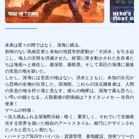
未来は星々の間ではなく、深海に眠る。

前例のない気候災害と未知の地質学的変動が「大洪水」を引き起
こし、地上の文明を消滅させた。絶望に突き動かされた生存者た
ちは海底へと移住し、最深部、最暗黒、そして高圧の海溝に最後
の安息の地を築いた。

しかし、深海には安息の地はない。洪水とともに、未知の次元か
ら恐怖の生物が出現した。深海獣。これらの頂点捕食者は、人間
の安息の地を狩り場と見なす。彼らの咆哮は、深海で最も恐ろし
い弔いの鐘となる。人類最後の防衛線は？タイタンメカ ― 生存の
使者！

ゲームの特徴：

• 没入感あふれる深海黙示録：暗く、重苦しく、それでいて生物発
光する世界を描いた独自のアートスタイル。精巧にデザインされ
たメカと恐ろしい獣たち。

• ハードコアSLGサバイバル：資源管理、基地建設、技術ツリーの