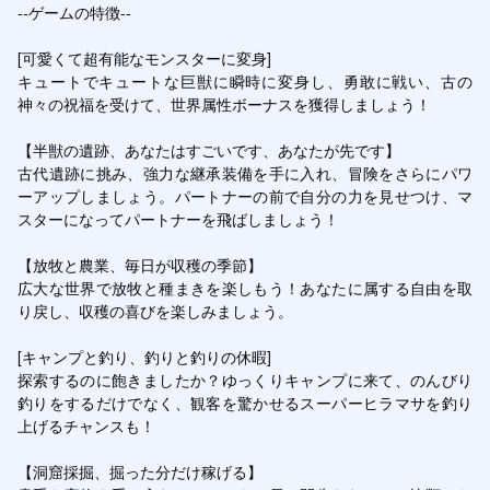
--ゲームの特徴--

[可愛くて超有能なモンスターに変身]

キュートでキュートな巨獣に瞬時に変身し、勇敢に戦い、古の
神々の祝福を受けて、世界属性ボーナスを獲得しましょう！

【半獣の遺跡、あなたはすごいです、あなたが先です】

古代遺跡に挑み、強力な継承装備を手に入れ、冒険をさらにパワ
ーアップしましょう。パートナーの前で自分の力を見せつけ、マ
スターになってパートナーを飛ばしましょう！

【放牧と農業、毎日が収穫の季節】

広大な世界で放牧と種まきを楽しもう！あなたに属する自由を取
り戻し、収穫の喜びを楽しみましょう。

[キャンプと釣り、釣りと釣りの休暇]

探索するのに飽きましたか？ゆっくりキャンプに来て、のんびり
釣りをするだけでなく、観客を驚かせるスーパーヒラマサを釣り
上げるチャンスも！

【洞窟採掘、掘った分だけ稼げる】
