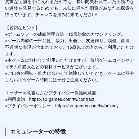
貴重な宝物を手に入れるためでも、長い間失われていた比類のな
い遺物を発見するためでも、未知に満ちた洞窟があなたの探索を
待っています。チャンスを掴みに来てください!

【親切なヒント】

※ゲームソフトの成績管理方法：15歳対象のカウンセリング。

※ゲーム内容の一部に性、暴力、出会い、友達作り、喫煙、飲酒、
不適切な表現が含まれており、15歳以上の方のみご利用いただけ
ます。

※本ゲームは無料でご利用いただけますが、仮想ゲームコインやア
イテムの購入などの有料サービスがございます。

※ご自身の興味・能力に合わせて体験していただき、ゲームに熱中
しないようゲーム時間には十分ご注意ください。

ユーザー同意書およびプライバシー保護同意書:

※利用規約：https://sp-games.com/tw/contract

※プライバシーポリシー：https://sp-games.com/tw/privacy
エミュレーターの特徴