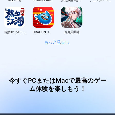
ALLfiring
Spirits of Aetheria
夢幻旅團-嘆氣的亡靈想隱退聯動
アニマル・バスターズ
新熱血江湖：世界
DRAGON QUEST Smash/Grow
百鬼異聞錄
もっと見る
今すぐPCまたはMacで最高のゲー
ム体験を楽しもう！