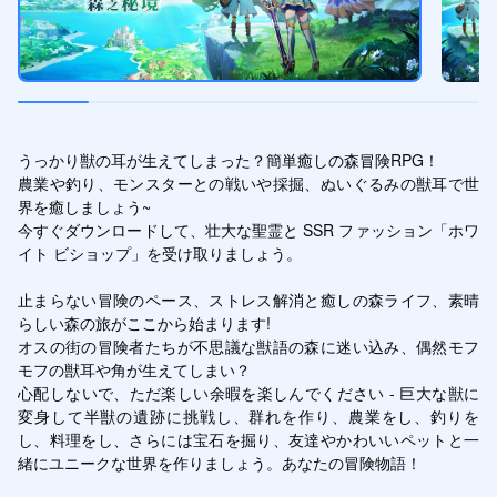
うっかり獣の耳が生えてしまった？簡単癒しの森冒険RPG！ 

農業や釣り、モンスターとの戦いや採掘、ぬいぐるみの獣耳で世
界を癒しましょう~

今すぐダウンロードして、壮大な聖霊と SSR ファッション「ホワ
イト ビショップ」を受け取りましょう。 

止まらない冒険のペース、ストレス解消と癒しの森ライフ、素晴
らしい森の旅がここから始まります!

オスの街の冒険者たちが不思議な獣語の森に迷い込み、偶然モフ
モフの獣耳や角が生えてしまい？

心配しないで、ただ楽しい余暇を楽しんでください - 巨大な獣に
変身して半獣の遺跡に挑戦し、群れを作り、農業をし、釣りを
し、料理をし、さらには宝石を掘り、友達やかわいいペットと一
緒にユニークな世界を作りましょう。あなたの冒険物語！
