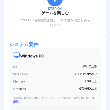
STEP 04
ゲームを楽しむ
120 FPS高精細大画面ゲーム体験をお楽しみく
ださい
システム要件
Windows PC
Win 7以降
OS
4コア Intel/AMD
Processor
4GB以上
Memory
GTX950以上
Graphics
Vulkan / DirectX対応。4コア + 4GBメモリ推奨。最大240 FPS。
VT
必須
。