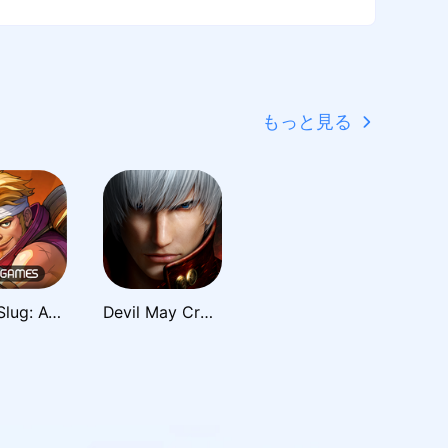
もっと見る
Metal Slug: Awakening
Devil May Cry: Peak of Combat