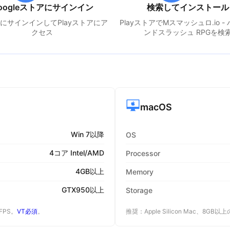
oogleストアにサインイン
検索してインストール
leにサインインしてPlayストアにア
PlayストアでM
スマッシュロ.io -
クセス
ンドスラッシュ RPG
を検
macOS
Win 7以降
OS
4コア Intel/AMD
Processor
4GB以上
Memory
GTX950以上
Storage
 FPS。
VT必須
。
推奨：Apple Silicon Mac、8GB