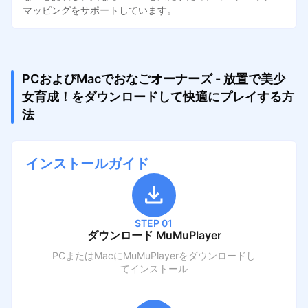
マッピングをサポートしています。
PCおよびMacでおなごオーナーズ - 放置で美少
女育成！をダウンロードして快適にプレイする方
法
インストールガイド
STEP 01
ダウンロード MuMuPlayer
PCまたはMacにMuMuPlayerをダウンロードし
てインストール