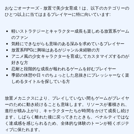
おなごオーナーズ - 放置で美少女育成！は、以下のカテゴリーの
ひとつ以上に当てはまるプレイヤーに特に向いています:
軽いストラテジーとキャラクター成長も楽しめる放置系ゲーム
のファン
気軽にできながらも意味のある深みを求めているプレイヤー
放置系RPGに興味はあるがジャンル未経験の方
アニメ風の少女キャラクターを育成してカスタマイズするのが
好きな方
忍耐と段階的な成長が報われるゲームを好むプレイヤー
季節の休憩や日々のちょっとした息抜きにプレッシャーなく楽
しめるタイトルを探している方
放置メカニクスにより、プレイしていない間もゲームがプレイヤ
ーのために動き続けることも意味します。リソースが蓄積され、
進行が積み上がり、キャラクターたちが時間をかけて成長し続け
ます。しばらく離れた後に戻ってきたときも、ペナルティではな
く達成感を感じられるため、全体的な体験のトーンが軽くポジテ
ィブに保たれます。