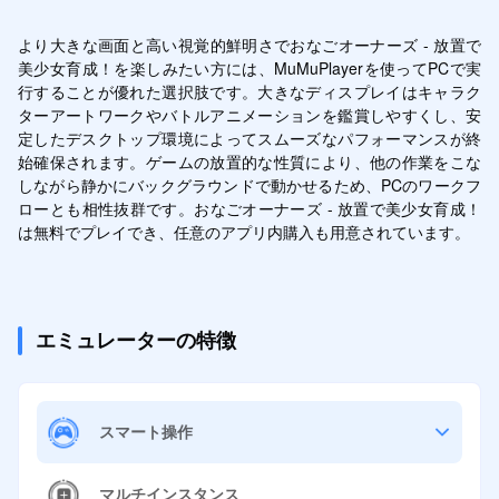
より大きな画面と高い視覚的鮮明さでおなごオーナーズ - 放置で
美少女育成！を楽しみたい方には、MuMuPlayerを使ってPCで実
行することが優れた選択肢です。大きなディスプレイはキャラク
ターアートワークやバトルアニメーションを鑑賞しやすくし、安
定したデスクトップ環境によってスムーズなパフォーマンスが終
始確保されます。ゲームの放置的な性質により、他の作業をこな
しながら静かにバックグラウンドで動かせるため、PCのワークフ
ローとも相性抜群です。おなごオーナーズ - 放置で美少女育成！
は無料でプレイでき、任意のアプリ内購入も用意されています。
エミュレーターの特徴
スマート操作
マルチインスタンス