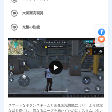
大画面高画質
究極の性能
スマートなボタンスキームと画像認識機能により、より簡潔
なUIを提供し、異なるニーズを満たすためにカスタムボタン