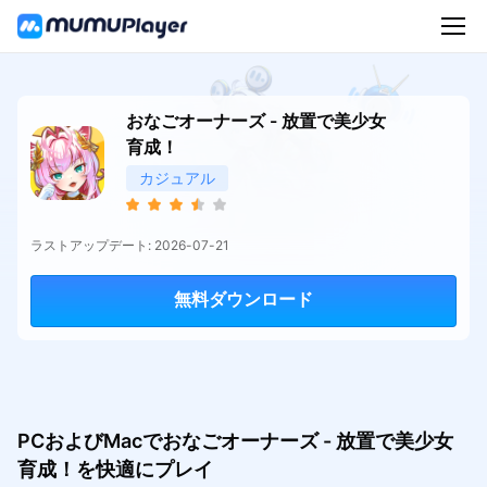
おなごオーナーズ - 放置で美少女
育成！
カジュアル
ラストアップデート: 2026-07-21
無料ダウンロード
PCおよびMacでおなごオーナーズ - 放置で美少女
育成！を快適にプレイ