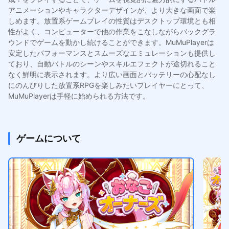
アニメーションやキャラクターデザインが、より大きな画面で楽
しめます。放置系ゲームプレイの性質はデスクトップ環境とも相
性がよく、コンピューターで他の作業をこなしながらバックグラ
ウンドでゲームを動かし続けることができます。MuMuPlayerは
安定したパフォーマンスとスムーズなエミュレーションも提供し
ており、自動バトルのシーンやスキルエフェクトが途切れること
なく鮮明に表示されます。より広い画面とバッテリーの心配なし
にのんびりした放置系RPGを楽しみたいプレイヤーにとって、
MuMuPlayerは手軽に始められる方法です。
ゲームについて