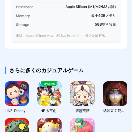
Apple Silicon (M1/M2/M3以降)
Processor
最小4GBメモリ
Memory
5GB空き容量
Storage
推奨：Apple Silicon Mac、8GB以上のメモリ。最大240 FPS。
さらに多くのカジュアルゲーム
LINE: Disney Tsum Tsum
LINE 大亨向前衝
霹靂蘑菇
紙装束 7 死の絆