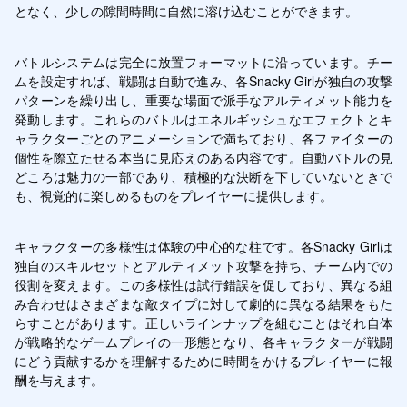
となく、少しの隙間時間に自然に溶け込むことができます。
バトルシステムは完全に放置フォーマットに沿っています。チー
ムを設定すれば、戦闘は自動で進み、各Snacky Girlが独自の攻撃
パターンを繰り出し、重要な場面で派手なアルティメット能力を
発動します。これらのバトルはエネルギッシュなエフェクトとキ
ャラクターごとのアニメーションで満ちており、各ファイターの
個性を際立たせる本当に見応えのある内容です。自動バトルの見
どころは魅力の一部であり、積極的な決断を下していないときで
も、視覚的に楽しめるものをプレイヤーに提供します。
キャラクターの多様性は体験の中心的な柱です。各Snacky Girlは
独自のスキルセットとアルティメット攻撃を持ち、チーム内での
役割を変えます。この多様性は試行錯誤を促しており、異なる組
み合わせはさまざまな敵タイプに対して劇的に異なる結果をもた
らすことがあります。正しいラインナップを組むことはそれ自体
が戦略的なゲームプレイの一形態となり、各キャラクターが戦闘
にどう貢献するかを理解するために時間をかけるプレイヤーに報
酬を与えます。