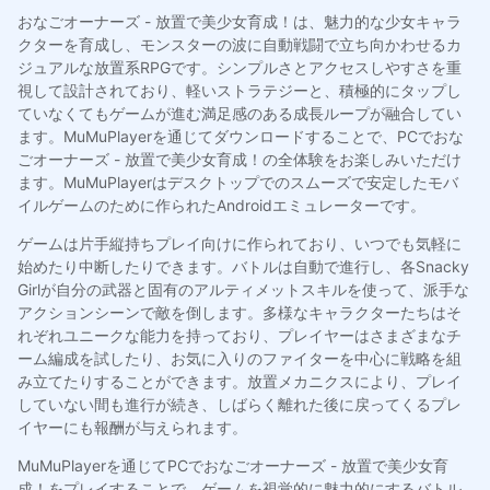
おなごオーナーズ - 放置で美少女育成！は、魅力的な少女キャラ
クターを育成し、モンスターの波に自動戦闘で立ち向かわせるカ
ジュアルな放置系RPGです。シンプルさとアクセスしやすさを重
視して設計されており、軽いストラテジーと、積極的にタップし
ていなくてもゲームが進む満足感のある成長ループが融合してい
ます。MuMuPlayerを通じてダウンロードすることで、PCでおな
ごオーナーズ - 放置で美少女育成！の全体験をお楽しみいただけ
ます。MuMuPlayerはデスクトップでのスムーズで安定したモバ
イルゲームのために作られたAndroidエミュレーターです。
ゲームは片手縦持ちプレイ向けに作られており、いつでも気軽に
始めたり中断したりできます。バトルは自動で進行し、各Snacky
Girlが自分の武器と固有のアルティメットスキルを使って、派手な
アクションシーンで敵を倒します。多様なキャラクターたちはそ
れぞれユニークな能力を持っており、プレイヤーはさまざまなチ
ーム編成を試したり、お気に入りのファイターを中心に戦略を組
み立てたりすることができます。放置メカニクスにより、プレイ
していない間も進行が続き、しばらく離れた後に戻ってくるプレ
イヤーにも報酬が与えられます。
MuMuPlayerを通じてPCでおなごオーナーズ - 放置で美少女育
成！をプレイすることで、ゲームを視覚的に魅力的にするバトル