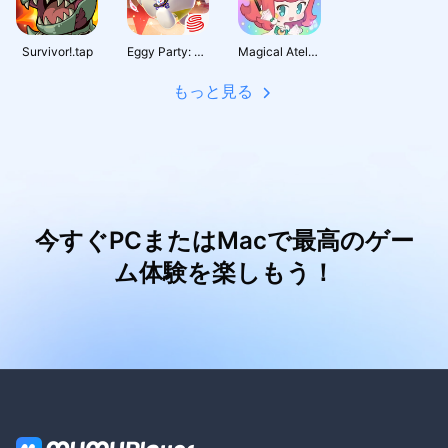
Survivor!.tap
Eggy Party: Trendy Party Game
Magical Atelier-JP
もっと見る
今すぐPCまたはMacで最高のゲー
ム体験を楽しもう！