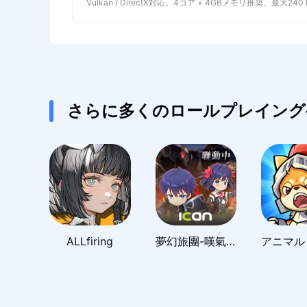
Vulkan / DirectX対応。4コア + 4GBメモリ推奨。最大240
さらに多くのロールプレイング
ALLfiring
夢幻旅團-嘆氣的亡靈想隱退聯動