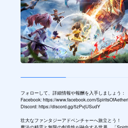
フォローして、詳細情報や報酬を入手しましょう：

Facebook: https://www.facebook.com/SpiritsOfAetheri
Discord: https://discord.gg/5zPvjUSudY

壮大なファンタジーアドベンチャーへ旅立とう！

魔法の精霊と無限の創造性が融合する世界、「Spiri