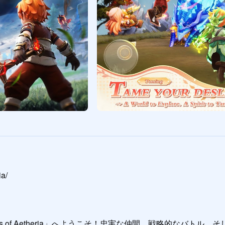
a/

ts of Aetheria」へようこそ！忠実な仲間、戦略的なバト