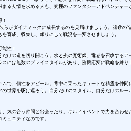
温まる友情を求める人も、究極のファンタジーアドベンチャーが
！

彼らがダイナミックに成長するのを見届けましょう。複数の進化
ちを育成、収集し、頼りにして戦況を一変させましょう。

能性！

分だけの道を切り開こう。氷と炎の魔術師、竜巻を召喚するア
ラスには無数のプレイスタイルがあり、臨機応変に戦略を練り上
テムで、個性をアピール。背中に乗ったキュートな精霊を仲間
アの世界を駆け巡ろう。自分だけのスタイル、自分だけのルール
り、気の合う仲間と出会ったり。ギルドイベントで力を合わせ
ミュニティなのです。
