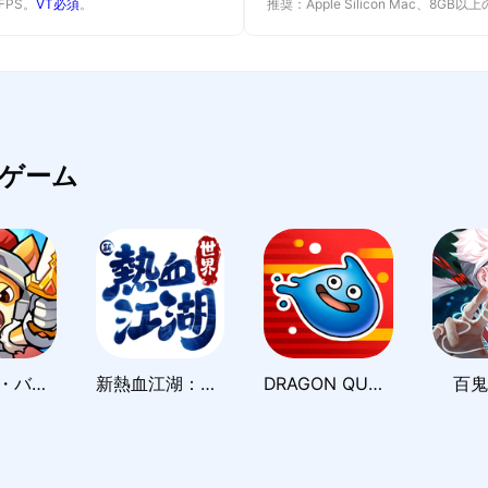
 FPS。
VT必須
。
推奨：Apple Silicon Mac、8GB
ゲーム
アニマル・バスターズ
新熱血江湖：世界
DRAGON QUEST Smash/Grow
百鬼