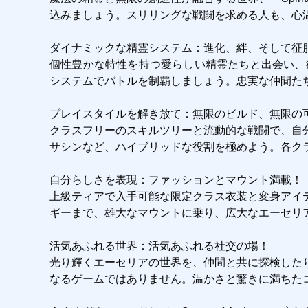
込みましょう。スリリングな戦闘を求める人も、心
ダイナミックな精霊システム：進化、絆、そして征服
個性豊かな特性を持つ愛らしい精霊たちと出会い、
システムでバトルを制覇しましょう。忠実な仲間た
プレイスタイルを解き放て：無限のビルド、無限の可
クラスフリーのスキルツリーと流動的な戦闘で、自
サシンなど、ハイブリッドな役割を極めよう。各ク
自分らしさを表現：ファッションとマウント満載！

上級ティアで入手可能な限定クラス衣装と変身アイ
ギーまで、雄大なマウントに乗り、広大なエーセリ
活気あふれる世界：活気あふれる社交の場！

光り輝くエーセリアの世界を、仲間と共に探検した
なるゲームではありません。温かさと驚きに満ちたコ