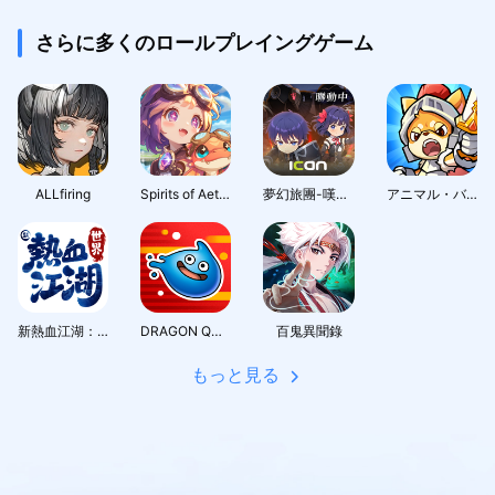
さらに多くのロールプレイングゲーム
ALLfiring
Spirits of Aetheria
夢幻旅團-嘆氣的亡靈想隱退聯動
アニマル・バスターズ
新熱血江湖：世界
DRAGON QUEST Smash/Grow
百鬼異聞錄
もっと見る