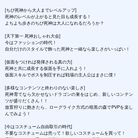
[ちび死神から大人までレベルアップ]

死神のレベルが上がると見た目も成長する！

よちよち歩きのちび死神は大人になれるだろうか？

[天下第一 死神おしゃれ大会]

今はファッションの時代！

自分だけのスタイルで飾った死神と一緒なら楽しさがいっぱい！

[仮面をつければ発揮される真の力]

死神と共に成長する仮面を手に入れよう！

仮面スキルでボスを制圧すれば戦場の主人公はまさに僕！

[多様なコンテンツと終わりのない楽しさ]

死神育てなら欠かせないドラゴンの巣をはじめ、新しいコンテン
ツが盛りだくさん！！

放置狩りに飽きたら、ローグライク方式の暗黒の森でPVPを楽し
んでみよう！

[今はコスチューム自由取引の時代]

不要なコスチュームは売って！欲しいコスチュームを買って！
