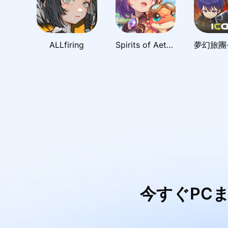
ALLfiring
Spirits of Aetheria
今すぐPC