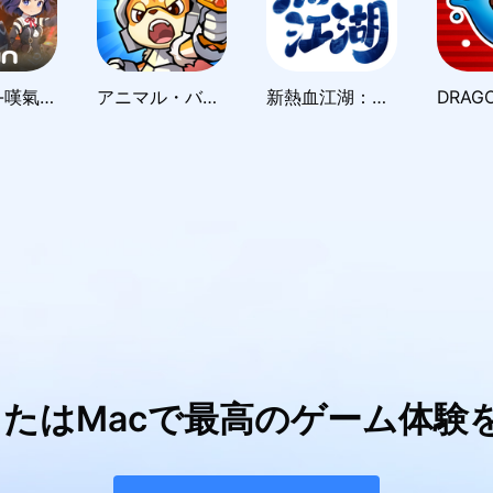
夢幻旅團-嘆氣的亡靈想隱退聯動
アニマル・バスターズ
新熱血江湖：世界
またはMacで最高のゲーム体験