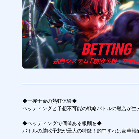
◆一攫千金の熱狂体験◆

ベッティングと予想不可能の戦略バトルの融合が生
◆ベッティングで価値ある報酬を◆

バトルの勝敗予想が最大の特徴！的中すれば豪華報酬