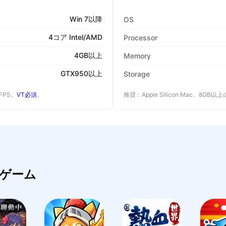
Win 7以降
OS
4コア Intel/AMD
Processor
4GB以上
Memory
GTX950以上
Storage
 FPS。
VT必須
。
推奨：Apple Silicon Mac、8GB
ゲーム