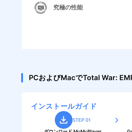
究極の性能
PCおよびMacでTotal War
インストールガイド
STEP 01
ダウンロード MuMuPlayer
G