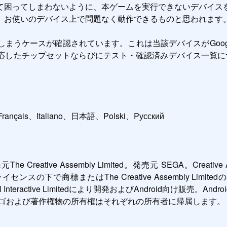
て困ってしまわないように、本ゲームを実行できないデバイス
、お使いのデバイス上で問題なく動作できるものと思われます。
うケースが確認されています。これは当該デバイスがGoogl
ットならびにテスト・確認済みデバイス一覧については、https://fe
ançais、Italiano、日本語、Polski、Pусский

開発元The Creative Assembly Limited。発売元 SEGA。Creative
ゴは、のライセンスの下で商標またはThe Creative Assembly 
Interactive Limitedにより開発およびAndroid向け販売。Andr
 その他商標、ロゴおよび著作権物の所有権はそれぞれの所有者に帰属しま