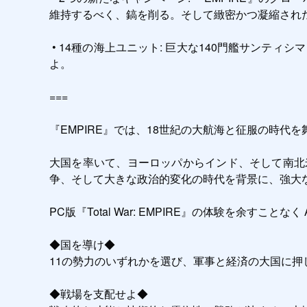
維持するべく、鎬を削る。そして緻密かつ凝縮された
 • 14種の海上ユニット: 巨大な140門艦サンティシマ・トリニダーを含む、既存艦船の派生型や『Total War: NAPOLEON』の人気船舶で、ゲーム後半の海軍力を強化せ
よ。

===

『EMPIRE』では、18世紀の大航海と征服の時代を
大国を率いて、ヨーロッパからインド、そして南北
争、そして大きな政治的変化の時代を背景に、強大な
PC版『Total War: EMPIRE』の体験を余す
◆国を導け◆  

11の勢力のいずれかを選び、軍事と経済の大国に押し
◆戦場を支配せよ◆  
