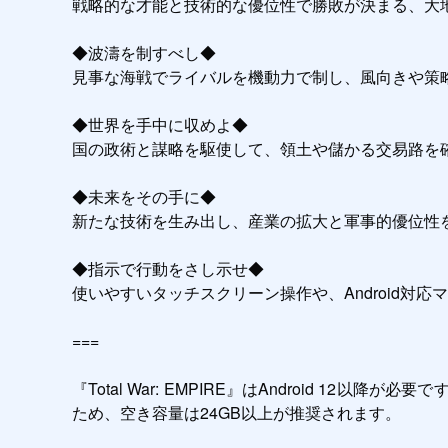
戦略的な才能と技術的な優位性で勝敗が決まる、大地
◆波濤を制すべし◆  

見事な海戦でライバルを機動力で制し、風向きや策
◆世界を手中に収めよ◆  

国の政術と謀略を駆使して、領土や儲かる交易路を確
◆未来をその手に◆  

新たな技術を生み出し、産業の拡大と軍事的優位性を
◆指示で行動をさし示せ◆  

使いやすいタッチスクリーン操作や、Android対応
===

『Total War: EMPIRE』はAndroid 
ため、空き容量は24GB以上が推奨されます。
