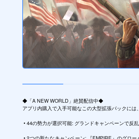
◆「A NEW WORLD」絶賛配信中◆ 

アプリ内購入で入手可能なこの大型拡張パックには、
 • 44の勢力が選択可能: グランドキャンペーンで反乱軍以外の勢力を率い、ギリシャから大コロンビア、メキシコ、そしてマムルークまで率いるべし。

 • 2つの新たなキャンペーン: 『EMPIRE』のグローバルマップを1783年に突入させる「後期スタート」キャンペーンでは、技術的に成熟した帝国が遠隔地の植民地を