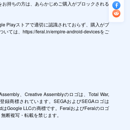
をお持ちの方は、あらかじめご購入がブロックされる


e Playストアで適切に認識されておらず、購入がブ
ral.in/empire-android-devicesをご
 Assembly、Creative Assemblyのロゴは、Total War, 
Limitedの登録商標されています。SEGAおよびSEGAロゴは
oidはGoogle LLCの商標です。FeralおよびFeralのロゴ
す。  無断複写・転載を禁じます。