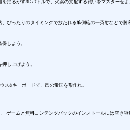
を揺るがす3Dバトルで、火薬の支配する戦いをマスターせよ。
略、ぴったりのタイミングで放たれる舷側砲の一斉射などで勝利
保しよう。

押し上げよう。

マウス&キーボードで、己の帝国を形作れ。

12以降が必要です。 ゲームと無料コンテンツパックのインストールに