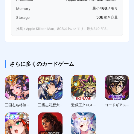
最小4GBメモリ
Memory
5GB空き容量
Storage
推奨：Apple Silicon Mac、8GB以上のメモリ。最大240 FPS。
さらに多くのカードゲーム
三国志名将無双
三國志幻想大陸：新世界服
遊戯王クロスデュエル
コードギアス 反逆のルルーシュ with Realize series