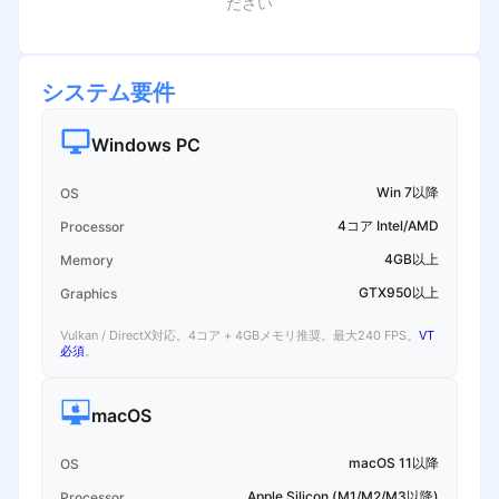
ださい
システム要件
Windows PC
Win 7以降
OS
4コア Intel/AMD
Processor
4GB以上
Memory
GTX950以上
Graphics
Vulkan / DirectX対応。4コア + 4GBメモリ推奨。最大240 FPS。
VT
必須
。
macOS
macOS 11以降
OS
Apple Silicon (M1/M2/M3以降)
Processor