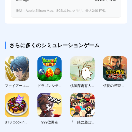
推奨：Apple Silicon Mac、8GB以上のメモリ。最大240 FPS。
さらに多くのシミュレーションゲーム
ファイアーエムブレム ヒーローズ
ドラゴンシティ (Dragon City)
桃源深處有人家 - 1.5周年慶
信長の野望 天下への道
BTS Cooking On
999位勇者
『一緒に遊ぼう』：アバターで広がるソーシャルワールド