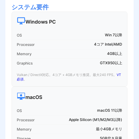
システム要件
Windows PC
Win 7以降
OS
4コア Intel/AMD
Processor
4GB以上
Memory
GTX950以上
Graphics
Vulkan / DirectX対応。4コア + 4GBメモリ推奨。最大240 FPS。
VT
必須
。
macOS
macOS 11以降
OS
Apple Silicon (M1/M2/M3以降)
Processor
最小4GBメモリ
Memory
5GB空き容量
Storage