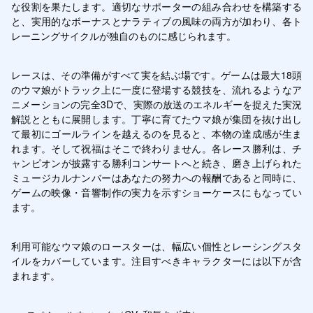
な役割を果たします。適切なサポーターの組み合わせを構築する
と、実用的なボーナスとナラティブの風味の両方が加わり、各ト
レーニングサイクルが独自のものに感じられます。
レースは、その準備がすべて実を結ぶ場です。ゲームは最大18頭
のウマ娘がトラック上に一度に登場する競技を、流れるようなア
ニメーションの完全3Dで、実際の放送のエネルギーを捉えた実況
解説とともに展開します。丁寧に育てたウマ娘が集団を抜け出し
て最初にゴールラインを越えるのを見ると、本物の達成感が生ま
れます。そして祝福はそこで終わりません。各レース勝利は、チ
ャンピオンが披露する勝利コンサートへと続き、磨き上げられた
ミュージカルナンバーはあなたの努力への報酬であると同時に、
ゲームの映像・音響制作の実力を示すショーケースにもなってい
ます。
利用可能なウマ娘のロースターは、幅広い個性とレーシングスタ
イルをカバーしています。注目すべきキャラクターには以下が含
まれます。