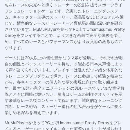
ちをレースの栄光へと導くトレーナーの役割を担うスポーツライ
フシミュレーションゲームです。充実したトレーニングシステ
ム、キャラクター主導のストーリー、高品質な3Dビジュアルを通
じて、競争的なレースとトレーナーと育成馬の間の深い絆を融合
させています。MuMuPlayerを使ってPC上でUmamusume: Pretty
Derbyをプレイすることで、より大きな画面で完全な体験を楽し
め、すべてのレースとパフォーマンスがより没入感のあるものに
なります。
ゲームには20人以上の個性豊かなウマ娘が登場し、それぞれが独
自の個性とバックストーリーを持ち、才能ある日本人声優によっ
て声が当てられています。プレイヤーは選んだウマ娘を体系的な
トレーニングプログラムで導き、レースに参加して経験を積みな
がら、各キャラクターの個人的な夢の実現に向けて取り組みま
す。最大18頭が完全アニメーションの3Dレースでリアルな実況解
説とともに同時に競い合い、勝者はゲームの制作クオリティを示
す豪華なレース後コンサートで祝います。戦略的なトレーニング
判断、レース戦術、ストーリー進行の組み合わせがゲームに長く
楽しめる深みを与えています。
MuMuPlayerを使ってPC上でUmamusume: Pretty Derbyをプレ
イすると、ゲームのスタイルに合った実際のメリットが得られま