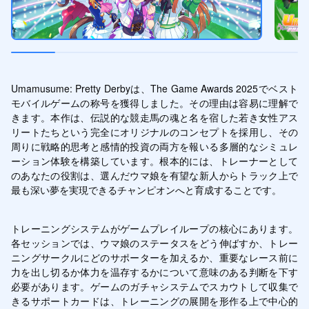
Umamusume: Pretty Derbyは、The Game Awards 2025でベスト
モバイルゲームの称号を獲得しました。その理由は容易に理解で
きます。本作は、伝説的な競走馬の魂と名を宿した若き女性アス
リートたちという完全にオリジナルのコンセプトを採用し、その
周りに戦略的思考と感情的投資の両方を報いる多層的なシミュレ
ーション体験を構築しています。根本的には、トレーナーとして
のあなたの役割は、選んだウマ娘を有望な新人からトラック上で
最も深い夢を実現できるチャンピオンへと育成することです。
トレーニングシステムがゲームプレイループの核心にあります。
各セッションでは、ウマ娘のステータスをどう伸ばすか、トレー
ニングサークルにどのサポーターを加えるか、重要なレース前に
力を出し切るか体力を温存するかについて意味のある判断を下す
必要があります。ゲームのガチャシステムでスカウトして収集で
きるサポートカードは、トレーニングの展開を形作る上で中心的