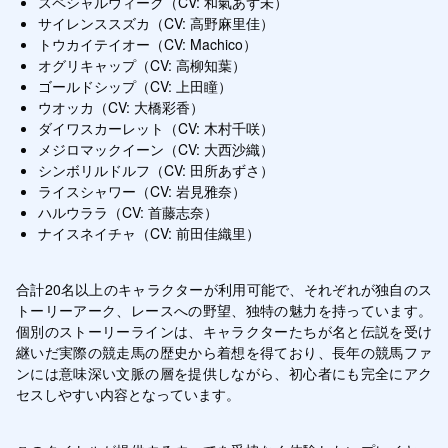
スペシャルウィーク（CV: 和氣あず未）
サイレンススズカ（CV: 高野麻里佳）
トウカイテイオー（CV: Machico）
オグリキャップ（CV: 高柳知葉）
ゴールドシップ（CV: 上田瞳）
ウオッカ（CV: 大橋彩香）
ダイワスカーレット（CV: 木村千咲）
メジロマックイーン（CV: 大西沙織）
シンボリルドルフ（CV: 田所あずさ）
ライスシャワー（CV: 岩見雅奈）
ハルウララ（CV: 首藤志奈）
ナイスネイチャ（CV: 前田佳織里）
合計20名以上のキャラクターが利用可能で、それぞれが独自のス
トーリーアーク、レースへの野望、独特の魅力を持っています。
個別のストーリーラインは、キャラクターたちが名と伝説を受け
継いだ実際の競走馬の歴史から着想を得ており、長年の競馬ファ
ンには意味深い文脈の層を提供しながら、初心者にも完全にアク
セスしやすい内容となっています。