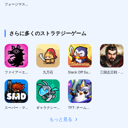
フォージマスター（Forge Master)
さらに多くのストラテジーゲーム
ファイアーエムブレム シャドウズ
九万石
Slack Off Survivor
三国志王戦 - 渡邉義浩教授、絶賛の話題作
スーパー・マリーン・ディフェンス
ギャラクシーガード
TFT: チームファイト タクティクス
もっと見る