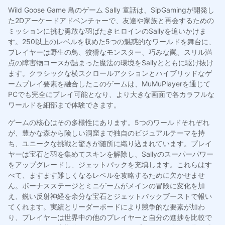
Wild Goose Game 鳥のゲーム Sally 童話は、SipGamingが開発し
た2Dアーケードアドベンチャーで、友達や家族と再会するための
ミッションに挑む勇敢な羽ばたきヒロインのSallyを追いかけま
す。250以上のレベルを収めた5つの魅惑的なワールドを舞台に、
プレイヤーは野生の鳥、狡猾なモンスター、巧みな罠、スリル満
点の障害物コースが詰まった魔法の環境をSallyとともに駆け抜け
ます。クラシックな横スクロールアクションとハイブリッドなゲ
ームプレイ要素を融合したこのゲームは、MuMuPlayerを通じて
PCでも完全にプレイ可能となり、より大きな画面で各カラフルな
ワールドを細部まで体験できます。
ゲームの核心はその多様性にあります。5つのワールドそれぞれ
が、豊かな森から険しい洞窟まで独自のビジュアルテーマを持
ち、ユニークな挑戦と驚きが随所に織り込まれています。プレイ
ヤーは宝石と羽を集めてスキンを解除し、Sallyのスーパーパワー
をアップグレードし、ジェットパックを充填します。これらはす
べて、ますます難しくなるレベルを攻略するために欠かせませ
ん。ボーナスステージとミニゲームがメインの冒険に変化を加
え、鋭い反射神経を余分な宝石とジェットパックブーストで報い
てくれます。実績とリーダーボードにより競争的な要素が加わ
り、プレイヤーは世界中の他のプレイヤーと自分の進捗を比較で