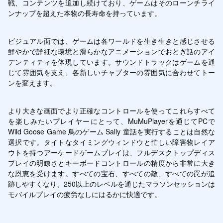
戦、コンテンツを追加し続けており、ゲームはそのローンチライ
ンナップを超えた本物の長寿命を持っています。
ビジュアル面では、ゲームは各ワールドを生き生きと感じさせる
鮮やかで詳細な環境と滑らかなアニメーションでおとぎ話のアイ
デンティティを体現しています。サウンドトラックはゲームを通
じて雰囲気を支え、各新しいチャプターの雰囲気に合わせてトー
ンを変えます。
より大きな画面でより正確なコントロールを使ってこれらすべて
を楽しみたいプレイヤーにとって、MuMuPlayerを通じてPCで
Wild Goose Game 鳥のゲーム Sally 童話を実行することは自然な
選択です。タイトなタイミングウィンドウと忙しい障害物レイア
ウトを持つアーケードゲームプレイは、フルデスクトップディス
プレイの明瞭さとキーボードコントロールの精度から非常に大き
な恩恵を受けます。すべての宝石、すべての敵、すべての罠が追
跡しやすくなり、250以上のレベルを通じたマラソンセッションは
モバイルプレイの疲労なしにはるかに快適です。