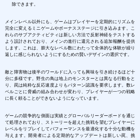
除できます。
メインレベル以外にも、ゲームはプレイヤーを定期的にリズムを
完全に変えるミニゲームやボーナスステージに引き込みます。こ
れらのサブアクティビティは新しい方法で反射神経をテストする
よう設計されており、メインの進行に還元される追加報酬を提供
します。これは、膨大なレベル数にわたって全体的な体験が繰り
返しに感じられないようにするための賢いデザインの選択です。
敵と障害物は後半のワールドに入っても興味を引き続けるほど十
分に多様です。野生の鳥は地上のモンスターとは異なる行動をと
り、罠は純粋な反応速度よりもパターン認識を要求します。数レ
ベルごとに脅威の組み合わせが変わり、プレイヤーが一つの戦略
に長く頼ることができないようになっています。
ゲームの競争的な側面は実績とグローバルリーダーボードを通じ
て処理されており、ストーリーを超えた挑戦を望むプレイヤーに
レベルをリプレイしてパフォーマンスを最適化する十分な動機を
与えます。開発者による定期的なアップデートは新しい罠、挑