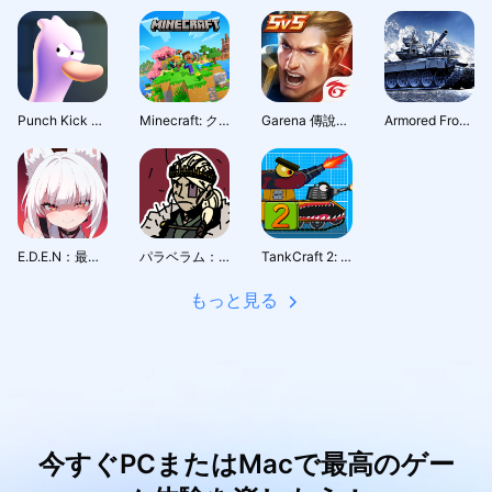
Punch Kick Duck
Minecraft: クラフト、創造、サバイバル​
Garena 傳說對決：全元進擊版本
Armored Frontline: Warzone
E.D.E.N：最終防衛線
パラベラム：伝説の包囲
TankCraft 2: Hell Bosses War
もっと見る
今すぐPCまたはMacで最高のゲー