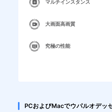
マルチインスタンス
大画面高画質
究極の性能
PCおよびMacでウパルオデ