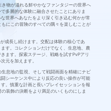
の生き物が溢れる鮮やかなファンタジーの世界へ
かで多層的な体験に融合させたことにありま
ルな世界へあなたをより深く引き込む何かが常
とともにこの冒険のすべての隅々を楽しむことが
ンが成長し続けます。交配は体験の核心であ
きます。コレクションだけでなく、生息地、農
きます。探索ステージ、戦略を試すPvPアリ
い次元を加えます。
数の生息地の監視、そして戦闘画面を精確にナビ
戦闘シーケンス中により反応の良い操作が可能
ます。慎重な計画と長いプレイセッションを報
や村の装飾の決断をより満足のいくものにしま