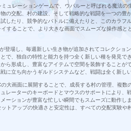
したシミュレーションゲームで、ウパルーと呼ばれる魔法
き物の交配、村の建設、そして戦略的な戦闘を一つの豊
を試したり、競争的なバトルに備えたりと、このカラフ
Cでプレイすることで、より大きな画面でスムーズな操作感
ーが登場し、毎週新しい生き物が追加されてコレクショ
ことで、独自の特性と能力を持つ全く新しい種を発見で
から形成し、豊富なアイテムで空間を装飾することがで
挑戦に立ち向かうギルドシステムなど、戦闘は全く新し
験をPCの大画面に展開することで、成長する村の管理、複
ミュレーターのキーボードとマウスのサポートにより、
ニメーションが豊富な忙しい瞬間でもスムーズに動作し
るPCセットアップの快適さと安定性は、すべての交配実験