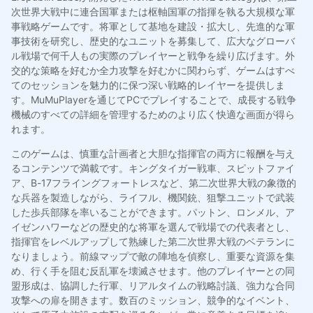
次世界大戦中に連合国軍または枢軸国軍の指揮を執る大規模な軍
事戦略ゲームです。将軍として基地を建設・拡大し、先進的な軍
事技術を研究し、歴史的なユニットを募集して、広大なグローバ
ル戦場で何千人もの実際のプレイヤーと戦争を繰り広げます。外
交的な策略を好むか全力攻撃を好むかに関わらず、ゲームはすべ
てのセッションを魅力的に保つ深い戦略的レイヤーを提供しま
す。MuMuPlayerを通じてPCでプレイすることで、成長する戦争
機械のすべての詳細を管理するためのより広く快適な画面が得ら
れます。
このゲームは、慎重な計画者と大胆な指揮官の両方に報酬を与え
るコンテンツで満載です。キングタイガー戦車、スピットファイ
ア、B-17フライングフォートレスなど、第二次世界大戦の象徴的
な兵器を製造しながら、ライフル、機関銃、狙撃ユニットで武装
した歩兵部隊を率いることができます。パットン、ロンメル、ア
イゼンハワーなどの歴史的な将軍を選んで戦場での代表者とし、
指揮官をレベルアップして熟練した第二次世界大戦のベテランに
なりましょう。前線マップで敵の陣地を偵察し、重要な資源を集
め、行く手を阻む反乱軍を壊滅させます。他のプレイヤーとの同
盟形成は、協調した行軍、リアルタイムの戦略討議、強力な合同
攻撃への扉を開きます。数百のミッション、競争的なイベント、