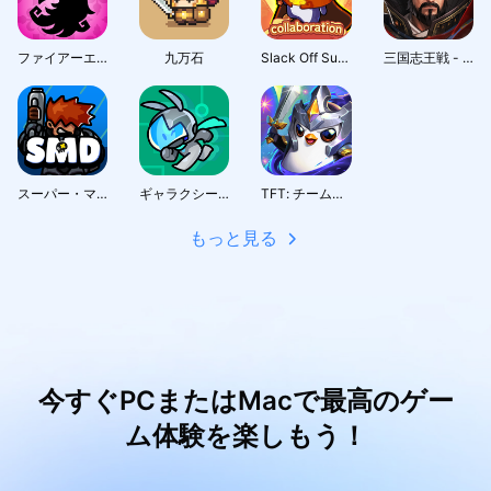
ファイアーエムブレム シャドウズ
九万石
Slack Off Survivor
三国志王戦 - 渡邉義浩教授、絶賛の話題作
スーパー・マリーン・ディフェンス
ギャラクシーガード
TFT: チームファイト タクティクス
もっと見る
今すぐPCまたはMacで最高のゲー
ム体験を楽しもう！