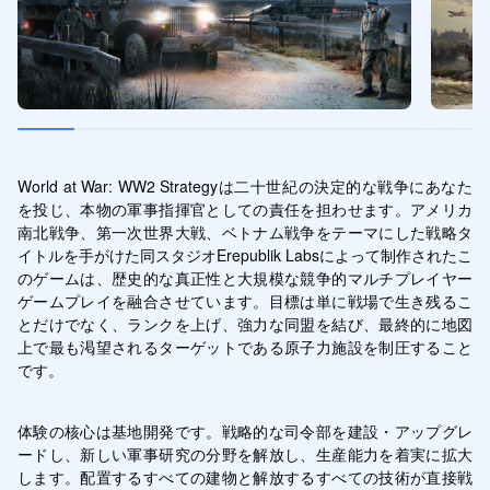
World at War: WW2 Strategyは二十世紀の決定的な戦争にあなた
を投じ、本物の軍事指揮官としての責任を担わせます。アメリカ
南北戦争、第一次世界大戦、ベトナム戦争をテーマにした戦略タ
イトルを手がけた同スタジオErepublik Labsによって制作されたこ
のゲームは、歴史的な真正性と大規模な競争的マルチプレイヤー
ゲームプレイを融合させています。目標は単に戦場で生き残るこ
とだけでなく、ランクを上げ、強力な同盟を結び、最終的に地図
上で最も渇望されるターゲットである原子力施設を制圧すること
です。
体験の核心は基地開発です。戦略的な司令部を建設・アップグレ
ードし、新しい軍事研究の分野を解放し、生産能力を着実に拡大
します。配置するすべての建物と解放するすべての技術が直接戦