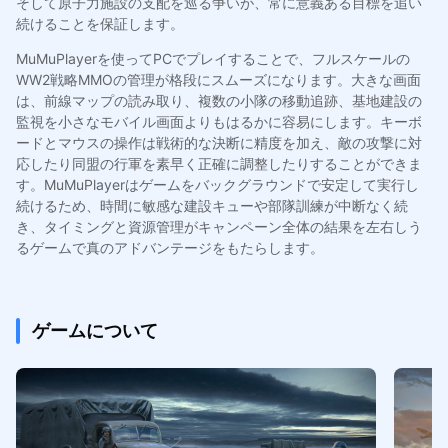
そして原子力施設の支配を巡る争いが、常に意義ある目標を追い
続けることを保証します。
MuMuPlayerを使ってPCでプレイすることで、フルスケールの
WW2戦略MMOの管理が格段にスムーズになります。大きな画面
は、前線マップの読み取り、複数の小隊の移動追跡、基地建設の
監視を小さなモバイル画面よりもはるかに容易にします。キーボ
ードとマウスの操作は戦術的な決断に精度を加え、敵の攻撃に対
応したり同盟の行軍を素早く正確に調整したりすることができま
す。MuMuPlayerはゲームをバックグラウンドで安定して実行し
続けるため、時間に敏感な建設キューや部隊訓練が中断なく続
き、タイミングと資源管理がキャンペーン全体の結果を左右しう
るゲームで真のアドバンテージをもたらします。
ゲームについて