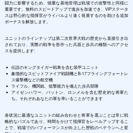
闘力に影響するため、慎重な基地管理は戦場での攻撃性と同様に
重要です。無料のスピードアップで進歩を加速でき、VIPステータ
スは野心的な指揮官がライバルより速く発展するのを助ける追加
ボーナスを解放します。
ユニットのラインナップは第二次世界大戦の歴史から直接引き出
されており、実際の戦争を形作った兵器と歩兵の種類へのアクセ
スを提供します:
伝説のキングタイガー戦車を含む装甲ユニット
象徴的なスピットファイア戦闘機とB-17フライングフォートレ
ス爆撃機などの航空機
ライフル、機関銃、狙撃能力を備えた歩兵部隊
アイゼンハワー、パットン、ロンメルを含む歴史的な将軍た
ち。それぞれあなたの軍を率いることができます
各状況に最適なユニットの組み合わせと将軍を選ぶことは常に戦
略的なパズルであり、時間をかけて指揮官をレベルアップするこ
とで、戦場でのパフォーマンスが向上した歴戦のベテランへと変