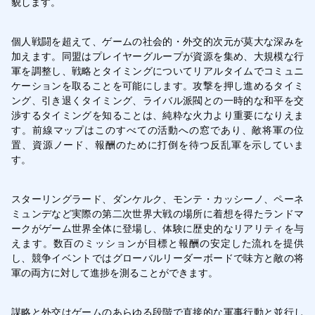
貌します。
個人戦闘を超えて、ゲームの社会的・外交的次元が莫大な深みを
加えます。同盟はプレイヤーグループが資源を集め、大規模な行
軍を調整し、戦略とタイミングについてリアルタイムでコミュニ
ケーションを取ることを可能にします。攻撃を押し進めるタイミ
ング、引き退くタイミング、ライバル派閥との一時的な和平を交
渉するタイミングを知ることは、純粋な火力より重要になりえま
す。前線マップはこのすべての活動への窓であり、敵将軍の位
置、資源ノード、報酬のために打倒を待つ反乱軍を示していま
す。
スターリングラード、ダンケルク、モンテ・カッシーノ、ペーネ
ミュンデなど実際の第二次世界大戦の場所に着想を得たランドマ
ークがゲーム世界全体に登場し、体験に歴史的なリアリティを与
えます。数百のミッションが目標と報酬の安定した流れを提供
し、競争イベントではグローバルリーダーボードで味方と敵の将
軍の両方に対して進捗を測ることができます。
謀略と外交はゲームのあらゆる段階で直接的な軍事行動と並行し