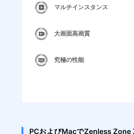
マルチインスタンス
大画面高画質
究極の性能
PCおよびMacでZenless Z