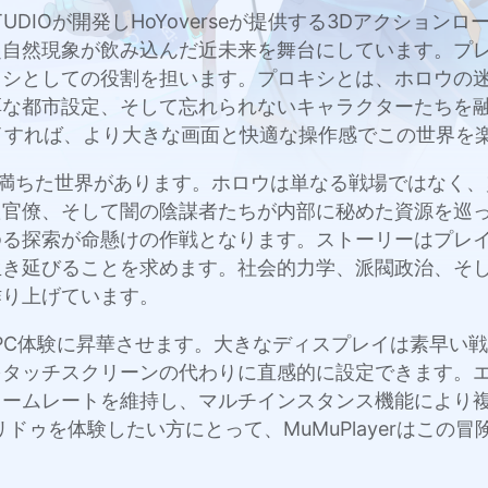
は、HTD STUDIOが開発しHoYoverseが提供する3Dア
超自然現象が飲み込んだ近未来を舞台にしています。プ
キシとしての役割を担います。プロキシとは、ホロウの
厚な都市設定、そして忘れられないキャラクターたちを
でプレイすれば、より大きな画面と快適な操作感でこの世界を
緊張と陰謀に満ちた世界があります。ホロウは単なる戦場では
た官僚、そして闇の陰謀者たちが内部に秘めた資源を巡
ゆる探索が命懸けの作戦となります。ストーリーはプレ
生き延びることを求めます。社会的力学、派閥政治、そ
作り上げています。
eroを本格的なPC体験に昇華させます。大きなディスプレイ
をタッチスクリーンの代わりに直感的に設定できます。
レームレートを維持し、マルチインスタンス機能により
ドゥを体験したい方にとって、MuMuPlayerはこの