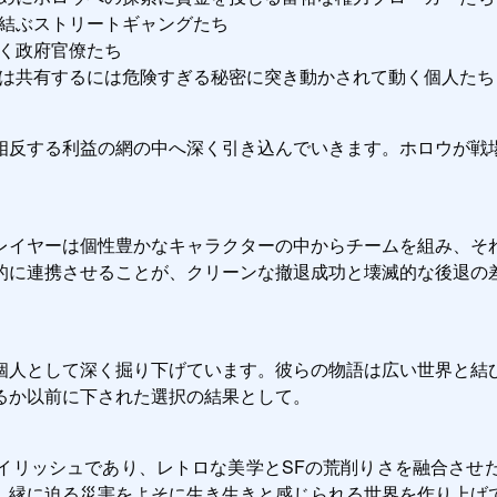
結ぶストリートギャングたち
く政府官僚たち
は共有するには危険すぎる秘密に突き動かされて動く個人たち
相反する利益の網の中へ深く引き込んでいきます。ホロウが戦
レイヤーは個性豊かなキャラクターの中からチームを組み、そ
的に連携させることが、クリーンな撤退成功と壊滅的な後退の
個人として深く掘り下げています。彼らの物語は広い世界と結
るか以前に下された選択の結果として。
イリッシュであり、レトロな美学とSFの荒削りさを融合させ
、縁に迫る災害をよそに生き生きと感じられる世界を作り上げ