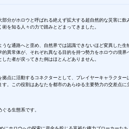
大部分がホロウと呼ばれる絶えず拡大する超自然的な災害に飲
く術を知る人々の力で踏みとどまってきました。
ような通路へと歪め、自然界では認識できないほど変異した生
学的異常体が、それぞれ異なる目的を持つ勢力をホロウの境界
とした者が戻ってきた例はほとんどありません。
を拠点に活動するコネクターとして、プレイヤーキャラクター
ます。この役割はあなたを都市のあらゆる主要勢力の交差点に
めぐる生態系です。
めにホロウへの探索に資金を投じる富裕な権力ブローカーたち