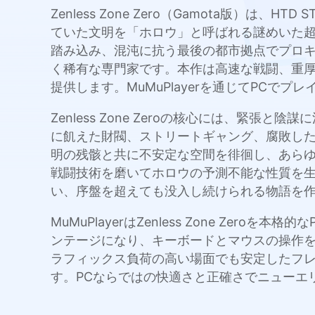
Zenless Zone Zero（Gamota版）
ていた文明を「ホロウ」と呼ばれる謎めいた
踏み込み、混沌に抗う最後の都市拠点でプロ
く稀有な専門家です。本作は高速な戦闘、重
提供します。MuMuPlayerを通じてPC
Zenless Zone Zeroの核心には、
に飢えた財閥、ストリートギャング、腐敗し
明の残骸と共に不安定な空間を徘徊し、あら
戦闘技術を磨いてホロウの予測不能な性質を
い、序盤を超えても没入し続けられる物語を
MuMuPlayerはZenless Zone Z
ンテージになり、キーボードとマウスの操作
ラフィックス負荷の高い場面でも安定したフ
す。PCならではの快適さと正確さでニューエリ