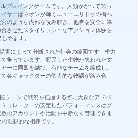
クションロールプレイングゲームです。人類がかつて知っ
レイヤーはネオンが輝くニューエリドゥの街へ
迷宮のような内部を読み解き、他者を安全に導
融合させたスタイリッシュなアクション体験を
楽しめます。
なく、災害によって分断された社会の縮図です。権力
って争っています。変異した生物が失われた文
イヤーに同盟を結び、有能なチームを編成し、
して各キャラクターの個人的な物語が絡み合
は素早い戦闘シーンで戦況を把握する際に大きなアドバ
エミュレーターの安定したパフォーマンスはグ
複数のアカウントや活動を中断なく管理できま
冒険の理想的な相棒です。