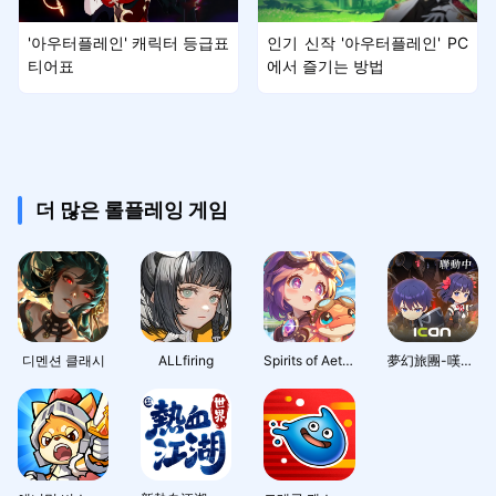
'아우터플레인' 캐릭터 등급표
인기 신작 '아우터플레인' PC
티어표
에서 즐기는 방법
더 많은 롤플레잉 게임
디멘션 클래시
ALLfiring
Spirits of Aetheria
夢幻旅團-嘆氣的亡靈想隱退聯動