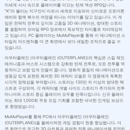
이세계 서사 속으로 플레이어를 이끄는 턴제 액션 RPG입니다.
"K"라 불리는 지구인이 미르샤 세계로 이송되어 신비로운 오토마톤
에바와 함께 복수의 여정을 떠나는 이야기를 담고 있습니다. 이 게
임은 전략적 전투의 깊이와 고품질 3D 애니메이션, 방대한 스토리
를 결합하여 모바일 RPG 장르에서 독보적인 타이틀로 자리매김하
고 있습니다. PC 플레이어는 MuMuPlayer를 통해 이 애니메이션 스
타일의 어드벤처를 더 큰 화면에서 보다 세밀한 조작으로 즐길 수
있습니다.
아우터플레인 (아우터플레인 (OUTERPLANE))의 핵심은 스킬 체인
메커니즘과 버스트 시스템으로 강화된 턴제 전투로, 모든 전투를 역
동적이고 보람 있게 만들어 줍니다. 영화적 품질의 애니메이션으로
생동감 있게 표현된 화려한 3D 캐릭터 모델은 각 영웅에게 독특한
시각적 정체성을 부여합니다. 스토리는 130만 자 이상의 방대한 텍
스트로 구성되며, 각 캐릭터별 개별 사이드 스토리가 추가되어 전투
마니아와 스토리 중심 플레이어 모두를 만족시킵니다. 신규 플레이
어는 최대 1,000회 무료 모집 기회를 포함한 넉넉한 인게임 보상으
로 환영받습니다.
MuMuPlayer를 통해 PC에서 아우터플레인 (아우터플레인
(OUTERPLANE))을 플레이하면 게임 경험이 한층 향상됩니다. 더
큰 화면으로 정교한 3D 아트웍과 유려한 전투 애니메이션을 온전히