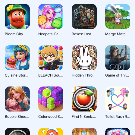
Bloom City Match
Neopets: Faerie Fragments
Boxes: Lost Fragments
Merge Match March
Cuisine Story: Merge & Decor
BLEACH Soul Puzzle
Hidden Through Time 2
Game of Thrones RPG: Легенды
Bubble Shooter Family
Colorwood Sort Puzzle Game
Find N Seek: Найти предметы
Toilet Rush Race: Draw Puzzle