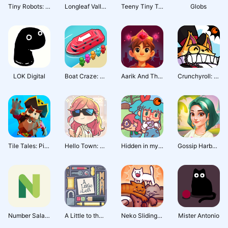
Tiny Robots: Portal Escape
Longleaf Valley: Merge Game
Teeny Tiny Town
Globs
LOK Digital
Boat Craze: Traffic Escape
Aarik And The Ruined Kingdom
Crunchyroll: ConnecTank
Tile Tales: Pirate
Hello Town: Merge & Story
Hidden in my Paradise
Gossip Harbor®: Merge & Story
Number Salad: a daily puzzle
A Little to the Left
Neko Sliding: Cat Puzzle
Mister Antonio