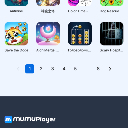
Antivine
神魔之塔
Color Time - Paint by Number
Dog Rescue - Draw to Save
Save the Doge
AlchiMerge: Merge & Craft
Головоломка с сортировкой 2022
Scary Hospital Horror
1
2
3
4
5
...
8