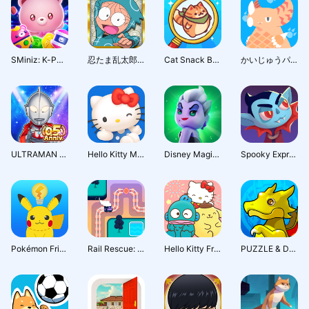
Автомобили и транспорт
Бизнес
Фотография
SMiniz: K-POP Puzzle Game
忍たま乱太郎 ふっとびパズル！の段 あげいん！
Cat Snack Bar: Три в ряд
かいじゅうパレット（かいパレ）
ULTRAMAN Puzzle Shuwatch!!
Hello Kitty Merch Match
Disney Magic Match 3D
Spooky Express
Pokémon Friends
Rail Rescue: Puzzle Lines
Hello Kitty Friends Match
PUZZLE & DRAGONS 0