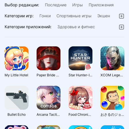
Выбор редакции:
Последние
Игры
Приложения
Категории игр:
Гонки
Спортивные игры
Экшен
Словесные игры
Настольные игры
Категории приложений:
Здоровье и фитнес
Казуальные игры
Головоломки
Путешествия
Симуляторы
Викторины
Аркады
Искусство и дизайн
Казино
Музыка
Ролевые
Стиль жизни
Стратегии
Приключения
Книги и справочники
Карточные
Обучающие
Музыка и аудио
My Little Hotel
Paper Bride 4 Bound Love
Star Hunter-Infinite Lagrange
XCOM Legends | Squad RPG (Early Access)
Персонализация
Покупки
Еда и напитки
Инструменты
Погода
Красота
Материнство и детство
Образование
Работа
Bullet Echo
Arcana Tactics: Tactical RPG
Food Chronicles: Merge & Story
おさるのジョージ わくわく！パズルdeショップ
Спорт
Жилье и дом
Видеоплееры и редакторы