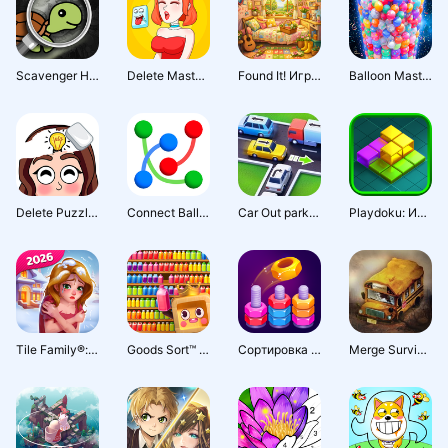
Scavenger Hunt
Delete Master 2, Brain Puzzle
Found It! Игра скрытые объекты
Balloon Master 3D: три в ряд
Delete Puzzle: Erase One Part
Connect Balls - Line Puzzle -
Car Out parking! Игра парковка
Playdoku: Игра-головоломка
Tile Family®: Игра-головоломка
Goods Sort™ - Сортировка
Сортировка цветных гаек
Merge Survival : Wasteland