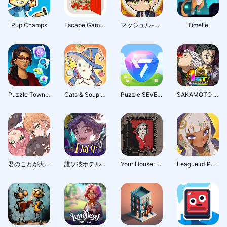
Pup Champs
Escape Game: Taketomi
マッシュル-MASHLE- マッスルパズル
Timelie
Puzzle Town Mysteries
Cats & Soup : Magic Recipe
Puzzle SEVENTEEN
SAKAMOTO DAYS デンジャラスパズル(サカパズ)
君のことが大大大大大好きな100人の彼女ビビーン!!とパズル
誰ソ彼ホテル -蕾-：アイテム探しアドベンチャー
Your House: Puzzle Escape Game
League of Puzzle