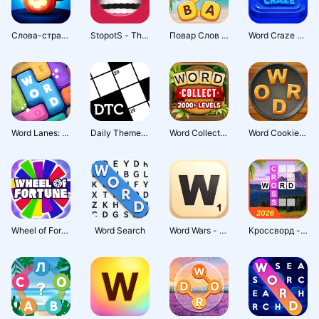
Слова-страшилки
StopotS - The Categories Game
Повар Cлов - Кроссворды
Word Craze - Trivia Crossword
Word Lanes: Расслабляющая игра
Daily Themed Crossword Puzzles
Word Collect - Word Games Fun
Word Cookies! ®
Wheel of Fortune: TV Game
Word Search
Word Wars - Word Game
Кроссворд - Crossword Jam