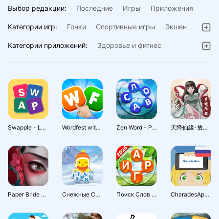
Выбор редакции:
Последние
Игры
Приложения
Категории игр:
Гонки
Спортивные игры
Экшен
Словесные игры
Настольные игры
Категории приложений:
Здоровье и фитнес
Казуальные игры
Головоломки
Путешествия
Симуляторы
Викторины
Аркады
Искусство и дизайн
Казино
Музыка
Ролевые
Стиль жизни
Стратегии
Приключения
Книги и справочники
Карточные
Обучающие
Музыка и аудио
Swapple - Letter Logic Puzzles
Wordfest with Friends
Zen Word - Релакс-головоломка
天降仙緣-放置修仙
Персонализация
Покупки
Еда и напитки
Инструменты
Погода
Красота
Материнство и детство
Образование
Работа
Paper Bride 2 Zangling Village
Снежные Слова (на русском)
Поиск Слов Кроссворду :Русский
CharadesApp - Руки вверх! (Шарады и Угадывание)
Спорт
Жилье и дом
Видеоплееры и редакторы