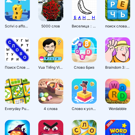
Автомобили и транспорт
Бизнес
Фотография
Scrivi o affoga: Text or die
5000 слов
Виселица：Игра На Двоих
поиск слова-игра в слова
Поиск Слов Пазл
Vua Tiếng Việt – Vua TV
Слово Бриз
Braindom 3: игры головоломки
Everyday Puzzles: мини-игры
4 слова
Слово к успеху
Wordabble