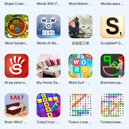
Море Слов: Игра без Интернета
Words With Friends Word Game
Word Maker: Играем со словами
Wordscapes Search: Word Games
Word Garden : Crosswords
Words of Wonders: Гуру
這就是江湖
Scrabble® GO – Fun with Words!
Игра категорий
My Home Design: My House Games
Word Surf - Игра в слова
Braindom развивающая игра-тест
Brain Who? Хитрые Загадки Тест
CodyCross: Кроссворды
Поиск слов русский
Головоломка по поиску слов