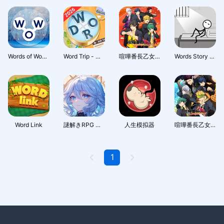
Words of Wonders: Игра в слова
Word Trip - Word Puzzle Game
喧嘩番長乙女 2nd Rumble !!
Words Story - Word Game
Word Link
謎解きRPG ミステリーダンジョン
人生模拟器
喧嘩番長乙女 Double Pack
1