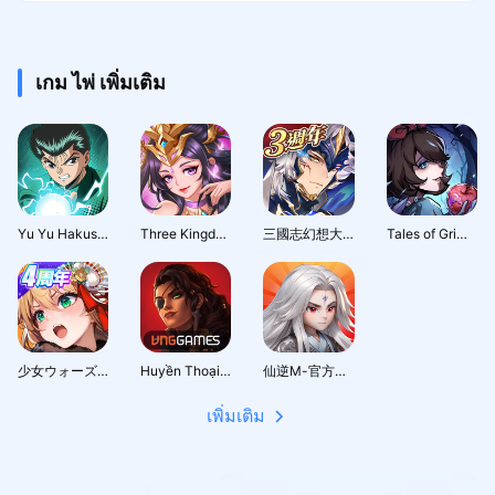
เกม ไพ่ เพิ่มเติม
Yu Yu Hakusho · Slugfest
Three Kingdoms: Hero Wars
三國志幻想大陸：新世界服
Tales of Grimm-Thai
少女ウォーズ: 幻想天下統一戦
Huyền Thoại Runeterra
仙逆M-官方正版授權
เพิ่มเติม