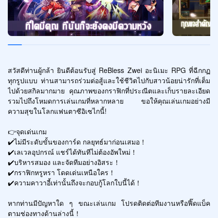
สวัสดีท่านผู้กล้า ยินดีต้อนรับสู่ ReBless Zwei อะนิเมะ RPG ที่ฉีกกฏ
ทุกรูปแบบ ท่านสามารถร่วมต่อสู้และใช้ชีวิตไปกับสาวน้อยน่ารักที่เต็ม
ไปด้วยสกิลมากมาย คุณภาพของกราฟิกที่ประณีตและเก็บรายละเอียด 
รวมไปถึงโหมดการเล่นเกมที่หลากหลาย ขอให้คุณเล่นเกมอย่างมี
ความสุขในโลกแฟนตาซีอิเซไกนี้!

👉จุดเด่นเกม

✔️ไม่มีระดับขั้นของการ์ด กลยุทธ์มาก่อนเสมอ！

✔️เลเวลอุปกรณ์ แชร์ได้ทันทีไม่ต้องอัพใหม่！

✔️บริหารสมอง และจัดทีมอย่างอิสระ！

✔️กราฟิกหรูหรา โดดเด่นเหนือใคร！

✔️ความคาวาอี้เท่านั้นถึงจะกอบกู้โลกใบนี้ได้！

หากท่านมีปัญหาใด ๆ ขณะเล่นเกม โปรดติดต่อทีมงานหรือฟี๊ดแบ็ค
ตามช่องทางด้านล่างนี้！
