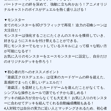
パートナーとの絆を深めて、強敵に立ち向かおう！アニメオリジ
ナルキャストのボイスがデュエルを熱く盛り上げる！

▼モンスター

全てのモンスターを3Dグラフィックで再現！ 迫力の召喚シーンは
大注目だ！

モンスターは強化するごとにたくさんのスキルを獲得していき、
好きなようにスキルを付け替えることができる。

同じモンスターでもセットしているスキルによって様々な戦い方
が可能になるぞ！

お気に入りのモンスターをエースモンスターに設定し、自分だけ
のオリジナルデッキを作ろう！

▼初心者の方へのオススメポイント

「遊戯王クロスデュエル」は従来のカードゲームの枠を超えた、
直感的でまったく新しいデュエルだ！

「遊戯王」を題材としたカードゲームを遊んだことがなくても、
シンプルな操作とルールで誰でもイチから楽しめる！

デッキの組み方が分からなくても大丈夫！ お気に入りのモンスタ
ーに合わせてデッキを組んでくれる自動編成機能もある！

4人対戦では自分の実力に近い人とマッチングされるため、初心者