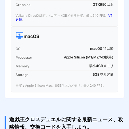
GTX950以上
Graphics
Vulkan / DirectX対応。4コア + 4GBメモリ推奨。最大240 FPS。
VT
必須
。
macOS
macOS 11以降
OS
Apple Silicon (M1/M2/M3以降)
Processor
最小4GBメモリ
Memory
5GB空き容量
Storage
推奨：Apple Silicon Mac、8GB以上のメモリ。最大240 FPS。
遊戯王クロスデュエルに関する最新ニュース、攻
略情報、交換コードを入手しよう。