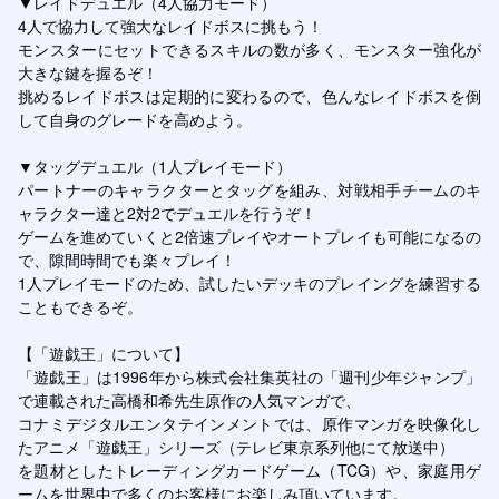
▼レイドデュエル（4人協力モード）

4人で協力して強大なレイドボスに挑もう！

モンスターにセットできるスキルの数が多く、モンスター強化が
大きな鍵を握るぞ！

挑めるレイドボスは定期的に変わるので、色んなレイドボスを倒
して自身のグレードを高めよう。

▼タッグデュエル（1人プレイモード）

パートナーのキャラクターとタッグを組み、対戦相手チームのキ
ャラクター達と2対2でデュエルを行うぞ！

ゲームを進めていくと2倍速プレイやオートプレイも可能になるの
で、隙間時間でも楽々プレイ！

1人プレイモードのため、試したいデッキのプレイングを練習する
こともできるぞ。

【「遊戯王」について】

「遊戯王」は1996年から株式会社集英社の「週刊少年ジャンプ」
で連載された高橋和希先生原作の人気マンガで、

コナミデジタルエンタテインメントでは、原作マンガを映像化し
たアニメ「遊戯王」シリーズ（テレビ東京系列他にて放送中）

を題材としたトレーディングカードゲーム（TCG）や、家庭用ゲ