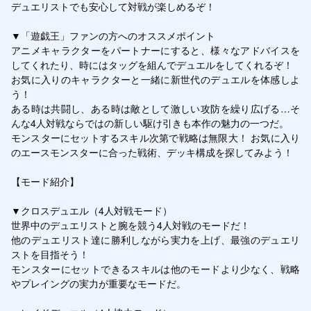
デュエリストでも安心して対戦が楽しめるぞ！

▼「遊戯王」ファンの方へのオススメポイント

アニメキャラクターをパートナーにすると、様々なアドバイスを
してくれたり、時にはタッグを組んでデュエルをしてくれるぞ！

お気に入りのキャラクターと一緒に新世代のデュエルを体感しよ
う！

ある時は共闘し、ある時は敵として激しい攻防を繰り広げる…そ
んな4人対戦ならではの新しい駆け引きも本作の魅力の一つだ。

モンスターにセットするスキル次第で戦略は無限大！ お気に入り
のエースモンスターに合った戦術、デッキ構成を探してみよう！

【モード紹介】

▼クロスデュエル（4人対戦モード）

世界中のデュエリストと腕を競う4人対戦のモードだ！

他のデュエリスト達に勝利しながら実力を上げ、最強のデュエリ
ストを目指そう！

モンスターにセットできるスキルは他のモードより少なく、戦略
やプレイングの実力が重要なモードだ。
