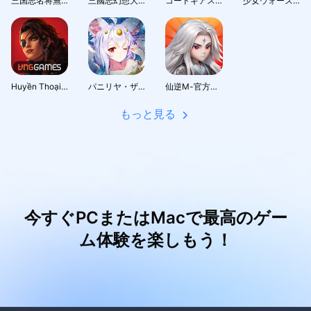
三国志名将無双
三國志幻想大陸：新世界服
コードギアス 反逆のルルーシュ with Realize series
少女ウォーズ: 幻想天下統一戦
Huyền Thoại Runeterra
パニリヤ・ザ・リバイバル
仙逆M-官方正版授權
もっと見る
今すぐPCまたはMacで最高のゲー
ム体験を楽しもう！