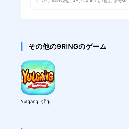
Vulkan / DirectX対応。4コア + 4GBメモリ推奨。最大240
その他の9RINGのゲーム
Yulgang: จุติยุทธภพเลือดใหม่