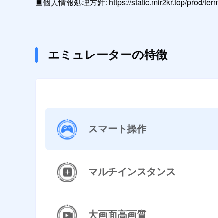
▣個人情報処理方針: https://static.mir2kr.top/prod/term/G
エミュレーターの特徴
スマート操作
マルチインスタンス
大画面高画質