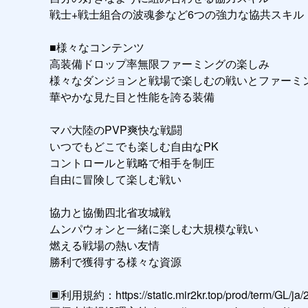
戦士+戦士組合の波魂参など6つの強力な協共スキル

■様々なコンテンツ

高装備ドロップ率無限ファーミングの楽しみ

様々なダンジョンと戦場で楽しむの戦いとファーミン
華やかな見た目と性能を誇る装備

マパ大陸のPVP爽快な戦闘

いつでもどこでも楽しむ自由なPK

コントロールと戦略で相手を制圧

自由に冒険して楽しむ戦い

協力と協働四北省攻城戦

ムンパウォンと一緒に楽しむ大規模な戦い

燃える戦場の熱い友情

勝利で獲得する様々な資源

▣利用規約：https://static.mir2kr.top/prod/term/GL/ja/2/