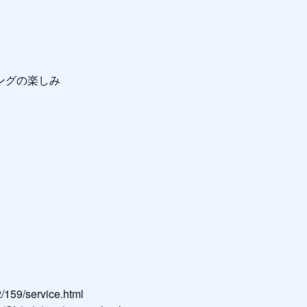
グの楽しみ

159/service.html
