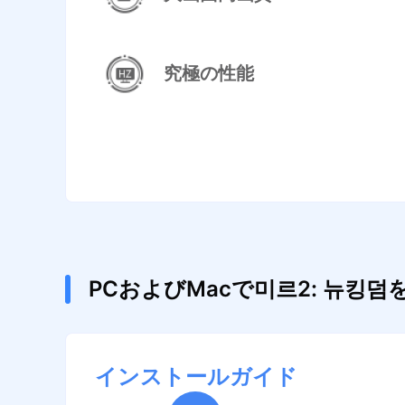
究極の性能
PCおよびMacで미르2: 뉴
インストールガイド