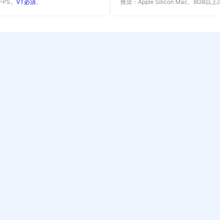
 FPS。
VT必須
。
推奨：Apple Silicon Mac、8GB